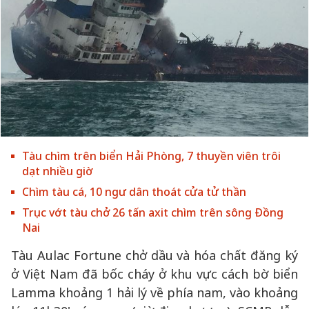
Tàu chìm trên biển Hải Phòng, 7 thuyền viên trôi
dạt nhiều giờ
Chìm tàu cá, 10 ngư dân thoát cửa tử thần
Trục vớt tàu chở 26 tấn axit chìm trên sông Đồng
Nai
Tàu Aulac Fortune chở dầu và hóa chất đăng ký
ở Việt Nam đã bốc cháy ở khu vực cách bờ biển
Lamma khoảng 1 hải lý về phía nam, vào khoảng