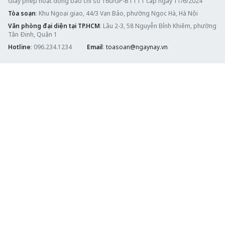
Giấy phép hoạt động báo chí số 160/GP-BTTTT cấp ngày 11/6/2024
Tòa soạn
: Khu Ngoại giao, 44/3 Vạn Bảo, phường Ngọc Hà, Hà Nội
Văn phòng đại diện tại TP.HCM
: Lầu 2-3, 58 Nguyễn Bỉnh Khiêm, phường
Tân Định, Quận 1
Hotline
: 096.234.1234
Email
:
toasoan@ngaynay.vn