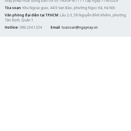
Giấy phép hoạt động báo chí số 160/GP-BTTTT cấp ngày 11/6/2024
Tòa soạn
: Khu Ngoại giao, 44/3 Vạn Bảo, phường Ngọc Hà, Hà Nội
Văn phòng đại diện tại TP.HCM
: Lầu 2-3, 58 Nguyễn Bỉnh Khiêm, phường
Tân Định, Quận 1
Hotline
: 096.234.1234
Email
:
toasoan@ngaynay.vn