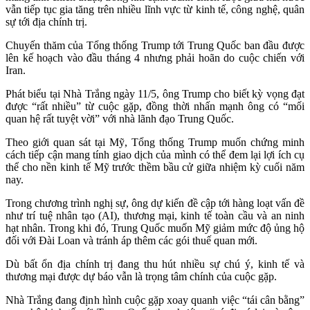
vẫn tiếp tục gia tăng trên nhiều lĩnh vực từ kinh tế, công nghệ, quân
sự tới địa chính trị.
Chuyến thăm của Tổng thống Trump tới Trung Quốc ban đầu được
lên kế hoạch vào đầu tháng 4 nhưng phải hoãn do cuộc chiến với
Iran.
Phát biểu tại Nhà Trắng ngày 11/5, ông Trump cho biết kỳ vọng đạt
được “rất nhiều” từ cuộc gặp, đồng thời nhấn mạnh ông có “mối
quan hệ rất tuyệt vời” với nhà lãnh đạo Trung Quốc.
Theo giới quan sát tại Mỹ, Tổng thống Trump muốn chứng minh
cách tiếp cận mang tính giao dịch của mình có thể đem lại lợi ích cụ
thể cho nền kinh tế Mỹ trước thềm bầu cử giữa nhiệm kỳ cuối năm
nay.
Trong chương trình nghị sự, ông dự kiến đề cập tới hàng loạt vấn đề
như trí tuệ nhân tạo (AI), thương mại, kinh tế toàn cầu và an ninh
hạt nhân. Trong khi đó, Trung Quốc muốn Mỹ giảm mức độ ủng hộ
đối với Đài Loan và tránh áp thêm các gói thuế quan mới.
Dù bất ổn địa chính trị đang thu hút nhiều sự chú ý, kinh tế và
thương mại được dự báo vẫn là trọng tâm chính của cuộc gặp.
Nhà Trắng đang định hình cuộc gặp xoay quanh việc “tái cân bằng”