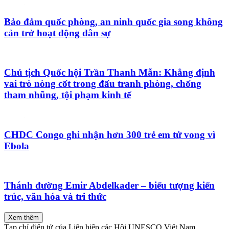
Bảo đảm quốc phòng, an ninh quốc gia song không
cản trở hoạt động dân sự
Chủ tịch Quốc hội Trần Thanh Mẫn: Khẳng định
vai trò nòng cốt trong đấu tranh phòng, chống
tham nhũng, tội phạm kinh tế
CHDC Congo ghi nhận hơn 300 trẻ em tử vong vì
Ebola
Thánh đường Emir Abdelkader – biểu tượng kiến
trúc, văn hóa và tri thức
Xem thêm
Tạp chí điện tử của Liên hiệp các Hội UNESCO Việt Nam