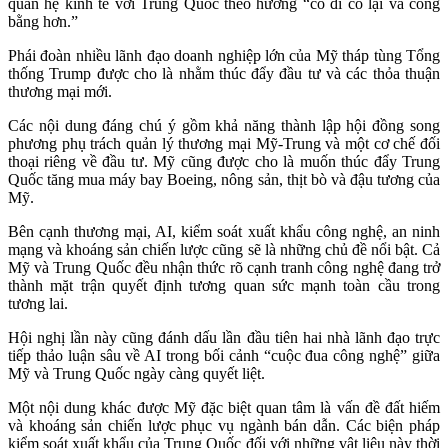
quan hệ kinh tế với Trung Quốc theo hướng “có đi có lại và công
bằng hơn.”
Phái đoàn nhiều lãnh đạo doanh nghiệp lớn của Mỹ tháp tùng Tổng
thống Trump được cho là nhằm thúc đẩy đầu tư và các thỏa thuận
thương mại mới.
Các nội dung đáng chú ý gồm khả năng thành lập hội đồng song
phương phụ trách quản lý thương mại Mỹ-Trung và một cơ chế đối
thoại riêng về đầu tư. Mỹ cũng được cho là muốn thúc đẩy Trung
Quốc tăng mua máy bay Boeing, nông sản, thịt bò và đậu tương của
Mỹ.
Bên cạnh thương mại, AI, kiểm soát xuất khẩu công nghệ, an ninh
mạng và khoáng sản chiến lược cũng sẽ là những chủ đề nổi bật. Cả
Mỹ và Trung Quốc đều nhận thức rõ cạnh tranh công nghệ đang trở
thành mặt trận quyết định tương quan sức mạnh toàn cầu trong
tương lai.
Hội nghị lần này cũng đánh dấu lần đầu tiên hai nhà lãnh đạo trực
tiếp thảo luận sâu về AI trong bối cảnh “cuộc đua công nghệ” giữa
Mỹ và Trung Quốc ngày càng quyết liệt.
Một nội dung khác được Mỹ đặc biệt quan tâm là vấn đề đất hiếm
và khoáng sản chiến lược phục vụ ngành bán dẫn. Các biện pháp
kiểm soát xuất khẩu của Trung Quốc đối với những vật liệu này thời