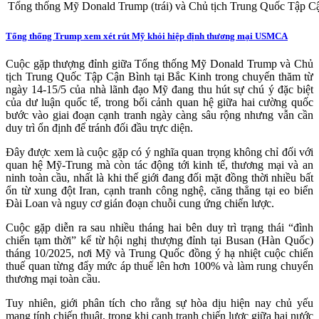
Tổng thống Mỹ Donald Trump (trái) và Chủ tịch Trung Quốc Tập C
Tổng thống Trump xem xét rút Mỹ khỏi hiệp định thương mại USMCA
Cuộc gặp thượng đỉnh giữa Tổng thống Mỹ Donald Trump và Chủ
tịch Trung Quốc Tập Cận Bình tại Bắc Kinh trong chuyến thăm từ
ngày 14-15/5 của nhà lãnh đạo Mỹ đang thu hút sự chú ý đặc biệt
của dư luận quốc tế, trong bối cảnh quan hệ giữa hai cường quốc
bước vào giai đoạn cạnh tranh ngày càng sâu rộng nhưng vẫn cần
duy trì ổn định để tránh đối đầu trực diện.
Đây được xem là cuộc gặp có ý nghĩa quan trọng không chỉ đối với
quan hệ Mỹ-Trung mà còn tác động tới kinh tế, thương mại và an
ninh toàn cầu, nhất là khi thế giới đang đối mặt đồng thời nhiều bất
ổn từ xung đột Iran, cạnh tranh công nghệ, căng thẳng tại eo biển
Đài Loan và nguy cơ gián đoạn chuỗi cung ứng chiến lược.
Cuộc gặp diễn ra sau nhiều tháng hai bên duy trì trạng thái “đình
chiến tạm thời” kể từ hội nghị thượng đỉnh tại Busan (Hàn Quốc)
tháng 10/2025, nơi Mỹ và Trung Quốc đồng ý hạ nhiệt cuộc chiến
thuế quan từng đẩy mức áp thuế lên hơn 100% và làm rung chuyển
thương mại toàn cầu.
Tuy nhiên, giới phân tích cho rằng sự hòa dịu hiện nay chủ yếu
mang tính chiến thuật, trong khi cạnh tranh chiến lược giữa hai nước