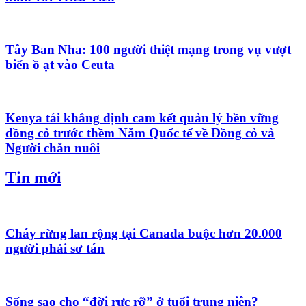
Tây Ban Nha: 100 người thiệt mạng trong vụ vượt
biển ồ ạt vào Ceuta
Kenya tái khẳng định cam kết quản lý bền vững
đồng cỏ trước thềm Năm Quốc tế về Đồng cỏ và
Người chăn nuôi
Tin mới
Cháy rừng lan rộng tại Canada buộc hơn 20.000
người phải sơ tán
Sống sao cho “đời rực rỡ” ở tuổi trung niên?