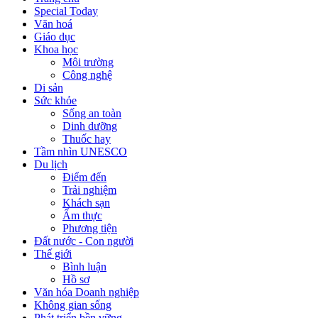
Special Today
Văn hoá
Giáo dục
Khoa học
Môi trường
Công nghệ
Di sản
Sức khỏe
Sống an toàn
Dinh dưỡng
Thuốc hay
Tầm nhìn UNESCO
Du lịch
Điểm đến
Trải nghiệm
Khách sạn
Ẩm thực
Phương tiện
Đất nước - Con người
Thế giới
Bình luận
Hồ sơ
Văn hóa Doanh nghiệp
Không gian sống
Phát triển bền vững