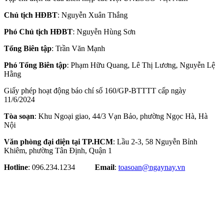
Chủ tịch HĐBT
: Nguyễn Xuân Thắng
Phó Chủ tịch HĐBT
: Nguyễn Hùng Sơn
Tổng Biên tập
: Trần Văn Mạnh
Phó Tổng Biên tập
: Phạm Hữu Quang, Lê Thị Lương, Nguyễn Lệ
Hằng
Giấy phép hoạt động báo chí số 160/GP-BTTTT cấp ngày
11/6/2024
Tòa soạn
: Khu Ngoại giao, 44/3 Vạn Bảo, phường Ngọc Hà, Hà
Nội
Văn phòng đại diện tại TP.HCM
: Lầu 2-3, 58 Nguyễn Bỉnh
Khiêm, phường Tân Định, Quận 1
Hotline
: 096.234.1234
Email
:
toasoan@ngaynay.vn