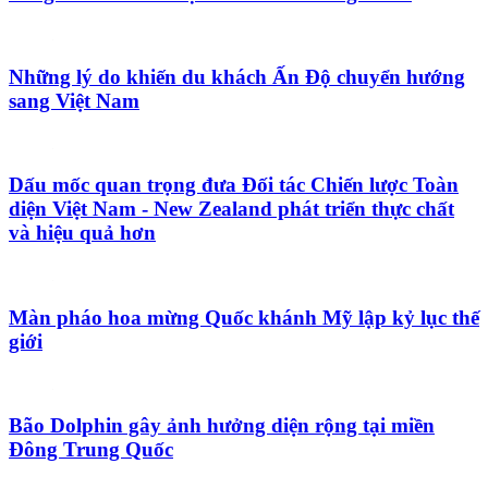
Những lý do khiến du khách Ấn Độ chuyển hướng
sang Việt Nam
Dấu mốc quan trọng đưa Đối tác Chiến lược Toàn
diện Việt Nam - New Zealand phát triển thực chất
và hiệu quả hơn
Màn pháo hoa mừng Quốc khánh Mỹ lập kỷ lục thế
giới
Bão Dolphin gây ảnh hưởng diện rộng tại miền
Đông Trung Quốc