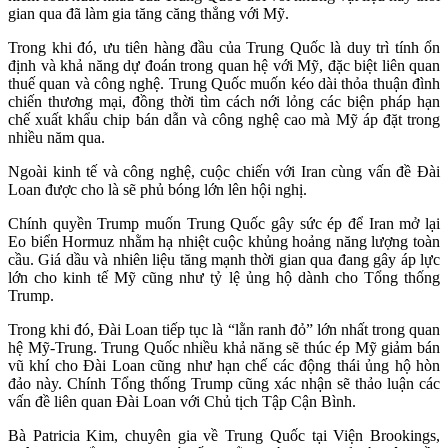
gian qua đã làm gia tăng căng thẳng với Mỹ.
Trong khi đó, ưu tiên hàng đầu của Trung Quốc là duy trì tính ổn
định và khả năng dự đoán trong quan hệ với Mỹ, đặc biệt liên quan
thuế quan và công nghệ. Trung Quốc muốn kéo dài thỏa thuận đình
chiến thương mại, đồng thời tìm cách nới lỏng các biện pháp hạn
chế xuất khẩu chip bán dẫn và công nghệ cao mà Mỹ áp đặt trong
nhiều năm qua.
Ngoài kinh tế và công nghệ, cuộc chiến với Iran cùng vấn đề Đài
Loan được cho là sẽ phủ bóng lớn lên hội nghị.
Chính quyền Trump muốn Trung Quốc gây sức ép để Iran mở lại
Eo biển Hormuz nhằm hạ nhiệt cuộc khủng hoảng năng lượng toàn
cầu. Giá dầu và nhiên liệu tăng mạnh thời gian qua đang gây áp lực
lớn cho kinh tế Mỹ cũng như tỷ lệ ủng hộ dành cho Tổng thống
Trump.
Trong khi đó, Đài Loan tiếp tục là “lằn ranh đỏ” lớn nhất trong quan
hệ Mỹ-Trung. Trung Quốc nhiều khả năng sẽ thúc ép Mỹ giảm bán
vũ khí cho Đài Loan cũng như hạn chế các động thái ủng hộ hòn
đảo này. Chính Tổng thống Trump cũng xác nhận sẽ thảo luận các
vấn đề liên quan Đài Loan với Chủ tịch Tập Cận Bình.
Bà Patricia Kim, chuyên gia về Trung Quốc tại Viện Brookings,