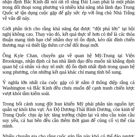
nhận định Bắc Kinh đã nói rất rõ rằng Đài Loan phải là một phần
trong đối thoại song phương và nhiều khả năng nhà lãnh đạo Trung
Quốc sẽ tận dụng cuộc gặp để gây sức ép với ông chủ Nhà Trắng
về vấn đề này.
Giới phân tích cho rằng khả năng đạt được “đột phá lớn” tại hội
nghị không cao. Thay vào đó, kết quả thực tế hơn có thể là các thỏa
thuận mang tính hạn chế nhằm duy trì ổn định, kéo dài đình chiến
thương mại và thiết lập thêm cơ chế đối thoại mới.
Ông Kyle Chan, chuyên gia về quan hệ Mỹ-Trung tại Viện
Brookings, nhận định cả hai nhà lãnh đạo đều muốn tái khẳng định
quan hệ cá nhân và duy trì mức độ ổn định nhất định trong quan hệ
song phương, còn những kết quả khác chỉ mang tính bổ sung.
Ý nghĩa lớn nhất của cuộc gặp có lẽ nằm ở thông điệp rằng cả
Washington và Bắc Kinh đều chưa muốn để cạnh tranh chiến lược
vượt khỏi tầm kiểm soát.
Trong bối cảnh xung đột Iran khiến Mỹ phải phân tán nguồn lực
quân sự khỏi khu vực Ấn Độ Dương-Thái Bình Dương, còn kinh tế
Trung Quốc chịu áp lực tăng trưởng chậm lại và nhu cầu toàn cầu
suy yếu, cả hai bên đều cần thêm thời gian để củng cố vị thế của
mình.
Nhiều chuyên gia cho rằng cuộc gặp lần này khó có thể đảo ngược