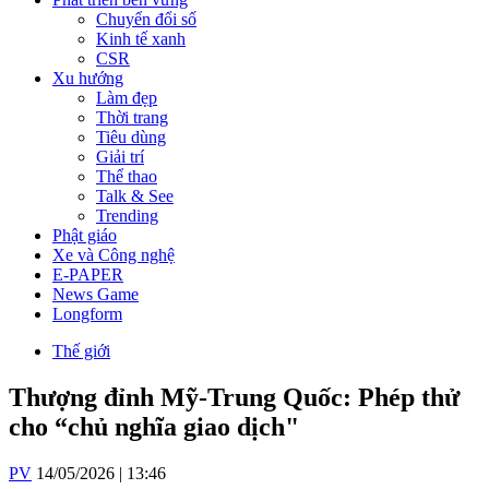
Chuyển đổi số
Kinh tế xanh
CSR
Xu hướng
Làm đẹp
Thời trang
Tiêu dùng
Giải trí
Thể thao
Talk & See
Trending
Phật giáo
Xe và Công nghệ
E-PAPER
News Game
Longform
Thế giới
Thượng đỉnh Mỹ-Trung Quốc: Phép thử
cho “chủ nghĩa giao dịch"
PV
14/05/2026 | 13:46