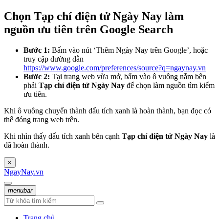
Chọn Tạp chí điện tử Ngày Nay làm
nguồn ưu tiên trên Google Search
Bước 1:
Bấm vào nút ‘Thêm Ngày Nay trên Google’, hoặc
truy cập đường dẫn
https://www.google.com/preferences/source?q=ngaynay.vn
Bước 2:
Tại trang web vừa mở, bấm vào ô vuông nằm bên
phải
Tạp chí điện tử Ngày Nay
để chọn làm nguồn tìm kiếm
ưu tiên.
Khi ô vuông chuyển thành dấu tích xanh là hoàn thành, bạn đọc có
thể đóng trang web trên.
Khi nhìn thấy dấu tích xanh bên cạnh
Tạp chí điện tử Ngày Nay
là
đã hoàn thành.
×
NgayNay.vn
menubar
Trang chủ