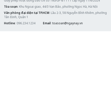
Giấy phép hoạt động báo chí số 160/GP-BTTTT cấp ngày 11/6/2024
Tòa soạn
: Khu Ngoại giao, 44/3 Vạn Bảo, phường Ngọc Hà, Hà Nội
Văn phòng đại diện tại TP.HCM
: Lầu 2-3, 58 Nguyễn Bỉnh Khiêm, phường
Tân Định, Quận 1
Hotline
: 096.234.1234
Email
:
toasoan@ngaynay.vn