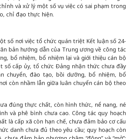
chỉnh và xử lý một số vụ việc có sai phạm trong
o, chỉ đạo thực hiện.
t số nơi việc tổ chức quán triệt Kết luận số 24-
văn bản hướng dẫn của Trung ương về công tác
g, bổ nhiệm, bổ nhiệm lại và giới thiệu cán bộ
ột số cấp ủy, tổ chức Đảng nhận thức chưa đầy
ân chuyển, đào tạo, bồi dưỡng, bổ nhiệm, bổ
ó nơi còn nhầm lẫn giữa luân chuyển cán bộ theo
ưa đúng thực chất, còn hình thức, nể nang, né
bình và phê bình chưa cao. Công tác quy hoạch
hất là cấp xã còn hạn chế, chưa đảm bảo cơ cấu
chức danh chưa đủ theo yêu cầu; quy hoạch còn
bộ, chưa đảm bảo phương châm “động” và “mở”;