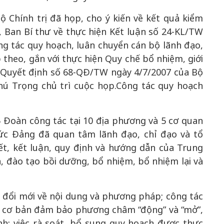
ộ Chính trị đã họp, cho ý kiến về kết quả kiểm
, Ban Bí thư về thực hiện Kết luận số 24-KL/TW
ng tác quy hoạch, luân chuyển cán bộ lãnh đạo,
theo, gắn với thực hiện Quy chế bổ nhiệm, giới
 Quyết định số 68-QĐ/TW ngày 4/7/2007 của Bộ
hú Trọng chủ trì cuộc họp.Công tác quy hoạch
 Đoàn công tác tại 10 địa phương và 5 cơ quan
hức Đảng đã quan tâm lãnh đạo, chỉ đạo và tổ
ết, kết luận, quy định và hướng dẫn của Trung
, đào tạo bồi dưỡng, bổ nhiệm, bổ nhiệm lại và
 đổi mới về nội dung và phương pháp; công tác
, cơ bản đảm bảo phương châm “động” và “mở”,
nh; việc rà soát, bổ sung quy hoạch được thực