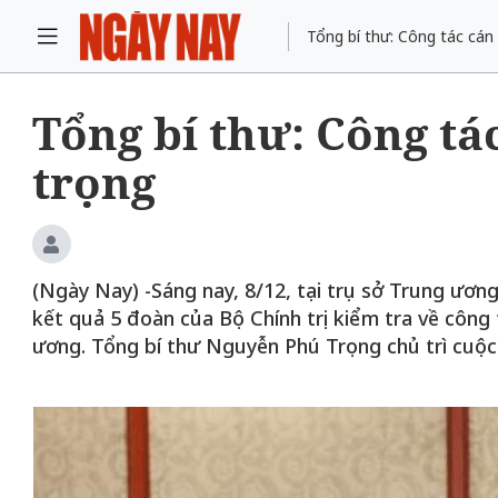
Tổng bí thư: Công tác cán
Tổng bí thư: Công tá
trọng
chiến của những chiếc
Khách đến chơ
vàng” trên không gian
Lê Hiền
 Nam
(Ngày Nay) -Sáng nay, 8/12, tại trụ sở Trung ương
kết quả 5 đoàn của Bộ Chính trị kiểm tra về công
ương. Tổng bí thư Nguyễn Phú Trọng chủ trì cuộc