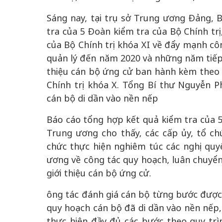
Sáng nay, tại trụ sở Trung ương Đảng, B
tra của 5 Đoàn kiểm tra của Bộ Chính trị
của Bộ Chính trị khóa XI về đẩy mạnh cô
quản lý đến năm 2020 và những năm tiếp 
thiệu cán bộ ứng cử ban hành kèm theo
Chính trị khóa X. Tổng Bí thư Nguyễn P
cán bộ di dần vào nền nếp
Báo cáo tổng hợp kết quả kiểm tra của 5
Trung ương cho thấy, các cấp ủy, tổ c
chức thực hiện nghiêm túc các nghị quy
ương về công tác quy hoạch, luân chuyển
giới thiệu cán bộ ứng cử.
ông tác đánh giá cán bộ từng bước được
quy hoạch cán bộ đã di dần vào nền nếp
thực hiện đầy đủ các bước theo quy trì