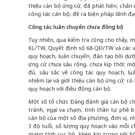
thiệu cán bộ ứng cử, đã phát hiện, chấn 
công tác cán bộ, đề ra biện pháp lãnh đạ
Công tác luân chuyển chưa đồng bộ
Tuy nhiên, qua kiểm tra cũng cho thấy, mộ
KL/TW, Quyết định số 68-QĐ/TW và các 
quy hoạch, luân chuyển, đào tạo bồi dưỡn
ứng cử chưa sâu rộng, chưa kịp thời; m
đủ, sâu sắc về công tác quy hoạch, lu
nhiệm lại và giới thiệu cán bộ ứng cử; c
quy hoạch với điều động cán bộ.
Một số tổ chức Đảng đánh giá cán bộ ch
tránh, ngại va chạm, tinh thần tự phê 
cán bộ của một số địa phương, đơn vị, n
3 độ tuổi, số lượng quy hoạch vào mỗi 
mang tính cục bộ, khép kín trong nội 