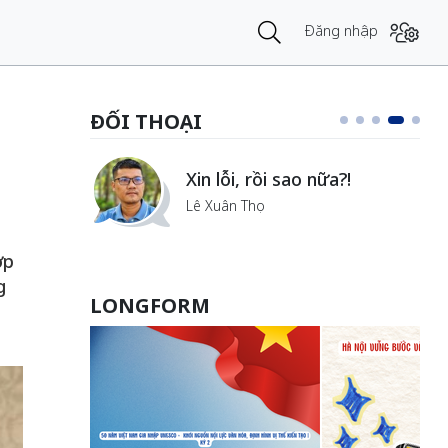
Đăng nhập
ĐỐI THOẠI
i
Xin lỗi, rồi sao nữa?!
ủa Hà
Lê Xuân Thọ
ợp
g
LONGFORM