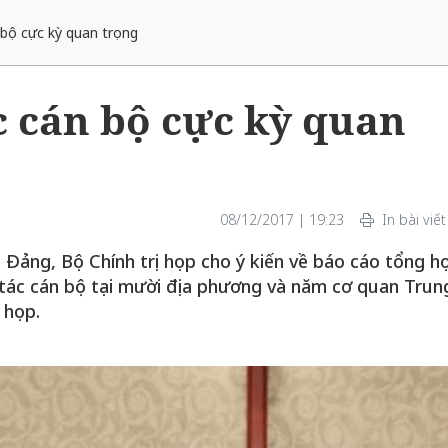
 bộ cực kỳ quan trọng
c cán bộ cực kỳ quan
Bắc Biên - Giữ một ngô
i nhà
làng ven sông Hồng c
Nội
08/12/2017 | 19:23
In bài viết
TS. Trần Kim Hào
 Đảng, Bộ Chính trị họp cho ý kiến về báo cáo tổng h
 tác cán bộ tại mười địa phương và năm cơ quan Trun
 họp.