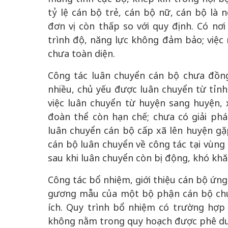
tỷ lệ cán bộ trẻ, cán bộ nữ, cán bộ là 
đơn vị còn thấp so với quy định. Có nơi
trình độ, năng lực không đảm bảo; việc 
chưa toàn diện.
Công tác luân chuyển cán bộ chưa đồn
nhiều, chủ yếu được luân chuyển từ tỉnh
việc luân chuyển từ huyện sang huyện, 
đoàn thể còn hạn chế; chưa có giải phá
luân chuyển cán bộ cấp xã lên huyện gặp
cán bộ luân chuyển về công tác tại vùng 
sau khi luân chuyển còn bị động, khó khă
Công tác bổ nhiệm, giới thiệu cán bộ ứng
gương mẫu của một bộ phận cán bộ chưa c
ích. Quy trình bổ nhiệm có trường hợp 
không nằm trong quy hoạch được phê duy