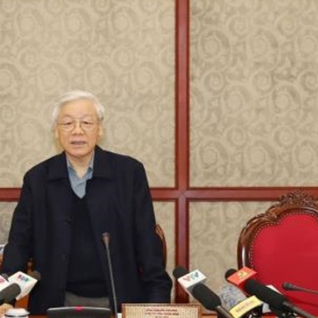
50 năm Việt 
m gia
50 năm Việt Nam gia
nhập UNESCO
 Khơi
nhập UNESCO: Khơi
nguồn nội lực 
n hóa,
nguồn nội lực văn hóa,
định hình vị t
 kiến
định hình vị thế kiến
tạo | Kỳ 1: K
g kiến
tạo | Kỳ 3: Hội nhập
hòa bình thể h
ạo mới
quốc tế bằng bản lĩnh
quyết định l
Việt Nam