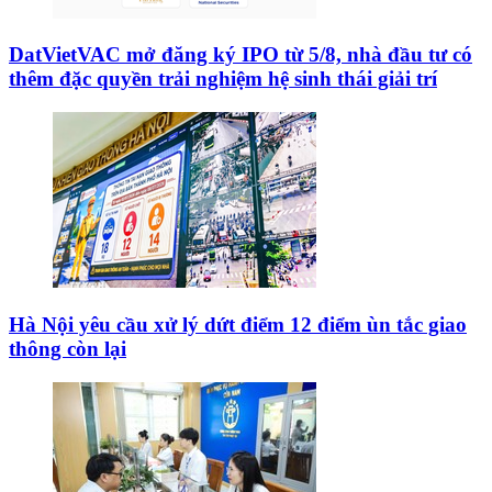
DatVietVAC mở đăng ký IPO từ 5/8, nhà đầu tư có
thêm đặc quyền trải nghiệm hệ sinh thái giải trí
Hà Nội yêu cầu xử lý dứt điểm 12 điểm ùn tắc giao
thông còn lại