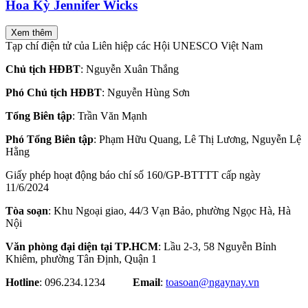
Hoa Kỳ Jennifer Wicks
Xem thêm
Tạp chí điện tử của Liên hiệp các Hội UNESCO Việt Nam
Chủ tịch HĐBT
: Nguyễn Xuân Thắng
Phó Chủ tịch HĐBT
: Nguyễn Hùng Sơn
Tổng Biên tập
: Trần Văn Mạnh
Phó Tổng Biên tập
: Phạm Hữu Quang, Lê Thị Lương, Nguyễn Lệ
Hằng
Giấy phép hoạt động báo chí số 160/GP-BTTTT cấp ngày
11/6/2024
Tòa soạn
: Khu Ngoại giao, 44/3 Vạn Bảo, phường Ngọc Hà, Hà
Nội
Văn phòng đại diện tại TP.HCM
: Lầu 2-3, 58 Nguyễn Bỉnh
Khiêm, phường Tân Định, Quận 1
Hotline
: 096.234.1234
Email
:
toasoan@ngaynay.vn