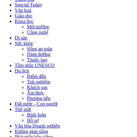
Special Today
Văn hoá
Giáo dục
Khoa học
Môi trường
Công nghệ
Di sản
Sức khỏe
Sống an toàn
Dinh dưỡng
Thuốc hay
Tầm nhìn UNESCO
Du lịch
Điểm đến
Trải nghiệm
Khách sạn
Ẩm thực
Phương tiện
Đất nước - Con người
Thế giới
Bình luận
Hồ sơ
Văn hóa Doanh nghiệp
Không gian sống
Phát triển bền vững