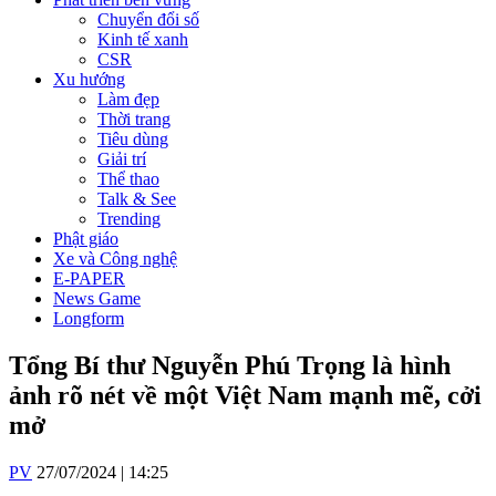
Chuyển đổi số
Kinh tế xanh
CSR
Xu hướng
Làm đẹp
Thời trang
Tiêu dùng
Giải trí
Thể thao
Talk & See
Trending
Phật giáo
Xe và Công nghệ
E-PAPER
News Game
Longform
Tổng Bí thư Nguyễn Phú Trọng là hình
ảnh rõ nét về một Việt Nam mạnh mẽ, cởi
mở
PV
27/07/2024 | 14:25