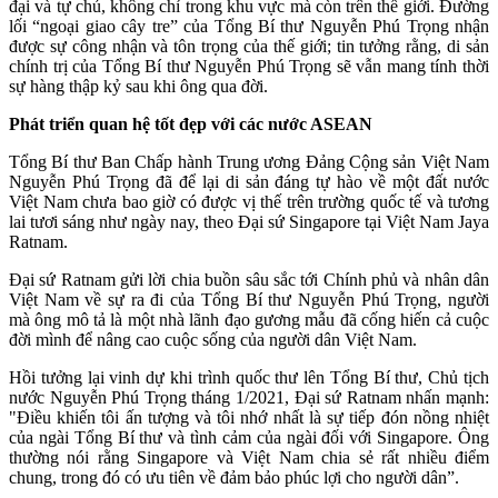
đại và tự chủ, không chỉ trong khu vực mà còn trên thế giới. Đường
lối “ngoại giao cây tre” của Tổng Bí thư Nguyễn Phú Trọng nhận
được sự công nhận và tôn trọng của thế giới; tin tưởng rằng, di sản
chính trị của Tổng Bí thư Nguyễn Phú Trọng sẽ vẫn mang tính thời
sự hàng thập kỷ sau khi ông qua đời.
Phát triển quan hệ tốt đẹp với các nước ASEAN
Tổng Bí thư Ban Chấp hành Trung ương Đảng Cộng sản Việt Nam
Nguyễn Phú Trọng đã để lại di sản đáng tự hào về một đất nước
Việt Nam chưa bao giờ có được vị thế trên trường quốc tế và tương
lai tươi sáng như ngày nay, theo Đại sứ Singapore tại Việt Nam Jaya
Ratnam.
Đại sứ Ratnam gửi lời chia buồn sâu sắc tới Chính phủ và nhân dân
Việt Nam về sự ra đi của Tổng Bí thư Nguyễn Phú Trọng, người
mà ông mô tả là một nhà lãnh đạo gương mẫu đã cống hiến cả cuộc
đời mình để nâng cao cuộc sống của người dân Việt Nam.
Hồi tưởng lại vinh dự khi trình quốc thư lên Tổng Bí thư, Chủ tịch
nước Nguyễn Phú Trọng tháng 1/2021, Đại sứ Ratnam nhấn mạnh:
"Điều khiến tôi ấn tượng và tôi nhớ nhất là sự tiếp đón nồng nhiệt
của ngài Tổng Bí thư và tình cảm của ngài đối với Singapore. Ông
thường nói rằng Singapore và Việt Nam chia sẻ rất nhiều điểm
chung, trong đó có ưu tiên về đảm bảo phúc lợi cho người dân”.