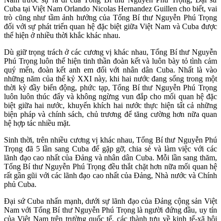
Cuba tại Việt Nam Orlando Nicolas Hernandez Guillen cho biết, vai
trò cũng như tầm ảnh hưởng của Tổng Bí thư Nguyễn Phú Trọng
đối với sự phát triển quan hệ đặc biệt giữa Việt Nam và Cuba được
thể hiện ở nhiều thời khắc khác nhau.
Dù giữ trọng trách ở các cương vị khác nhau, Tổng Bí thư Nguyễn
Phú Trọng luôn thể hiện tinh thần đoàn kết và luôn bày tỏ tình cảm
quý mến, đoàn kết anh em đối với nhân dân Cuba. Nhất là vào
những năm của thế kỷ XXI này, khi hai nước đang sống trong một
thời kỳ đầy biến động, phức tạp, Tổng Bí thư Nguyễn Phú Trọng
luôn luôn thúc đẩy và không ngừng vun đắp cho mối quan hệ đặc
biệt giữa hai nước, khuyến khích hai nước thực hiện tất cả những
biện pháp và chính sách, chủ trương để tăng cường hơn nữa quan
hệ hợp tác nhiều mặt.
Sinh thời, trên nhiều cương vị khác nhau, Tổng Bí thư Nguyễn Phú
Trọng đã 5 lần sang Cuba để gặp gỡ, chia sẻ và làm việc với các
lãnh đạo cao nhất của Đảng và nhân dân Cuba. Mỗi lần sang thăm,
Tổng Bí thư Nguyễn Phú Trọng đều thắt chặt hơn nữa mối quan hệ
rất gần gũi với các lãnh đạo cao nhất của Đảng, Nhà nước và Chính
phủ Cuba.
Đại sứ Cuba nhấn mạnh, dưới sự lãnh đạo của Đảng cộng sản Việt
Nam với Tổng Bí thư Nguyễn Phú Trọng là người đứng đầu, uy tín
của Việt Nam trên trường quốc tế, các thành tựu về kinh tế-xã hội