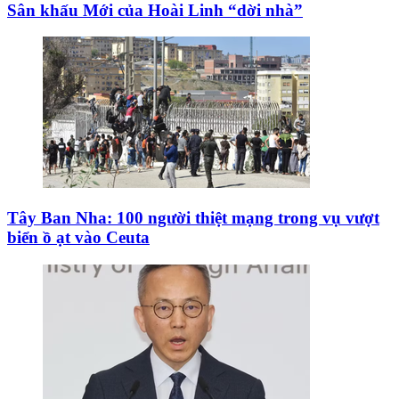
Sân khấu Mới của Hoài Linh “dời nhà”
Tây Ban Nha: 100 người thiệt mạng trong vụ vượt
biển ồ ạt vào Ceuta