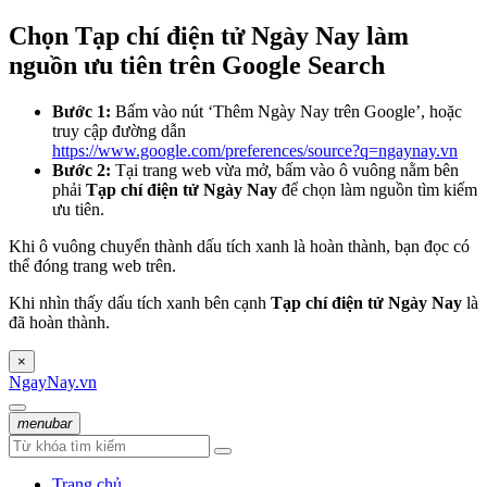
Chọn Tạp chí điện tử Ngày Nay làm
nguồn ưu tiên trên Google Search
Bước 1:
Bấm vào nút ‘Thêm Ngày Nay trên Google’, hoặc
truy cập đường dẫn
https://www.google.com/preferences/source?q=ngaynay.vn
Bước 2:
Tại trang web vừa mở, bấm vào ô vuông nằm bên
phải
Tạp chí điện tử Ngày Nay
để chọn làm nguồn tìm kiếm
ưu tiên.
Khi ô vuông chuyển thành dấu tích xanh là hoàn thành, bạn đọc có
thể đóng trang web trên.
Khi nhìn thấy dấu tích xanh bên cạnh
Tạp chí điện tử Ngày Nay
là
đã hoàn thành.
×
NgayNay.vn
menubar
Trang chủ