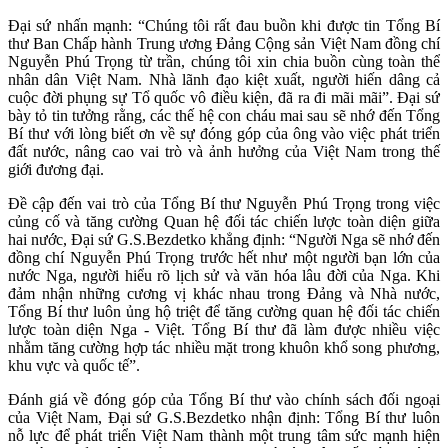
Đại sứ nhấn mạnh: “Chúng tôi rất đau buồn khi được tin Tổng Bí
thư Ban Chấp hành Trung ương Đảng Cộng sản Việt Nam đồng chí
Nguyễn Phú Trọng từ trần, chúng tôi xin chia buồn cùng toàn thể
nhân dân Việt Nam. Nhà lãnh đạo kiệt xuất, người hiến dâng cả
cuộc đời phụng sự Tổ quốc vô điều kiện, đã ra đi mãi mãi”. Đại sứ
bày tỏ tin tưởng rằng, các thế hệ con cháu mai sau sẽ nhớ đến Tổng
Bí thư với lòng biết ơn về sự đóng góp của ông vào việc phát triển
đất nước, nâng cao vai trò và ảnh hưởng của Việt Nam trong thế
giới đương đại.
Đề cập đến vai trò của Tổng Bí thư Nguyễn Phú Trọng trong việc
củng cố và tăng cường Quan hệ đối tác chiến lược toàn diện giữa
hai nước, Đại sứ G.S.Bezdetko khẳng định: “Người Nga sẽ nhớ đến
đồng chí Nguyễn Phú Trọng trước hết như một người bạn lớn của
nước Nga, người hiểu rõ lịch sử và văn hóa lâu đời của Nga. Khi
đảm nhận những cương vị khác nhau trong Đảng và Nhà nước,
Tổng Bí thư luôn ủng hộ triệt để tăng cường quan hệ đối tác chiến
lược toàn diện Nga - Việt. Tổng Bí thư đã làm được nhiều việc
nhằm tăng cường hợp tác nhiều mặt trong khuôn khổ song phương,
khu vực và quốc tế”.
Đánh giá về đóng góp của Tổng Bí thư vào chính sách đối ngoại
của Việt Nam, Đại sứ G.S.Bezdetko nhận định: Tổng Bí thư luôn
nỗ lực để phát triển Việt Nam thành một trung tâm sức mạnh hiện