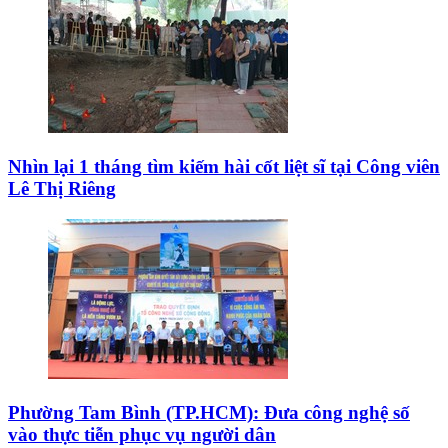
Nhìn lại 1 tháng tìm kiếm hài cốt liệt sĩ tại Công viên
Lê Thị Riêng
Phường Tam Bình (TP.HCM): Đưa công nghệ số
vào thực tiễn phục vụ người dân