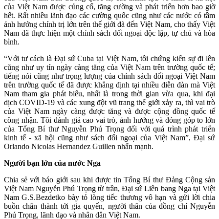
của Việt Nam được củng cố, tăng cường và phát triển hơn bao giờ
hết. Rất nhiều lãnh đạo các cường quốc cũng như các nước có tầm
ảnh hưởng chính trị lớn trên thế giới đã đến Việt Nam, cho thấy Việt
Nam đã thực hiện một chính sách đối ngoại độc lập, tự chủ và hòa
bình.
“Với tư cách là Đại sứ Cuba tại Việt Nam, tôi chứng kiến sự đi lên
cũng như uy tín ngày càng tăng của Việt Nam trên trường quốc tế;
tiếng nói cũng như trọng lượng của chính sách đối ngoại Việt Nam
trên trường quốc tế đã được khẳng định tại nhiều diễn đàn mà Việt
Nam tham gia phát biểu, nhất là trong thời gian vừa qua, khi đại
dịch COVID-19 và các xung đột vũ trang thế giới xảy ra, thì vai trò
của Việt Nam ngày càng được tăng và được cộng đồng quốc tế
công nhận. Tôi đánh giá cao vai trò, ảnh hưởng và đóng góp to lớn
của Tổng Bí thư Nguyễn Phú Trọng đối với quá trình phát triển
kinh tế - xã hội cũng như sách đối ngoại của Việt Nam”, Đại sứ
Orlando Nicolas Hernandez Guillen nhấn mạnh.
Người bạn lớn của nước Nga
Chia sẻ với báo giới sau khi được tin Tổng Bí thư Đảng Cộng sản
Việt Nam Nguyễn Phú Trọng từ trần, Đại sứ Liên bang Nga tại Việt
Nam G.S.Bezdetko bày tỏ lòng tiếc thương vô hạn và gửi lời chia
buồn chân thành tới gia quyến, người thân của đồng chí Nguyễn
Phú Trọng, lãnh đạo và nhân dân Việt Nam.