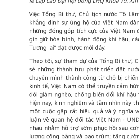
lễ cấp cao Đại hội đồng LHQ Khóa 79. Xi
Việc Tổng Bí thư, Chủ tịch nước Tô Lâ
khẳng định sự ủng hộ của Việt Nam dàn
những đóng góp tích cực của Việt Nam đ
gìn giữ hòa bình, hành động khí hậu, cá
Tương lai” đạt được mới đây.
Theo tôi, sự tham dự của Tổng Bí thư, C
sẻ những thành tựu phát triển đất nước 
chuyển mình thành công từ chỗ bị chiến
kinh tế, Việt Nam có thể truyền cảm hứ
đói giảm nghèo, chống biến đổi khí hậu 
hiện nay, kinh nghiệm và tầm nhìn này th
một cuộc gặp rất hiệu quả và ý nghĩa v
luận về quan hệ đối tác Việt Nam - UND
nhau nhằm hỗ trợ sớm phục hồi sau cơn 
lượng công bằng và bao trùm; tăng cườ