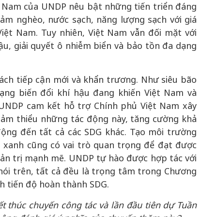
ệt Nam của UNDP nêu bật những tiến triển đáng
iảm nghèo, nước sạch, năng lượng sạch với giá
 Việt Nam. Tuy nhiên, Việt Nam vẫn đối mặt với
u, giải quyết ô nhiễm biển và bảo tồn đa dạng
ch tiếp cận mới và khẩn trương. Như siêu bão
rạng biến đổi khí hậu đang khiến Việt Nam và
 UNDP cam kết hỗ trợ Chính phủ Việt Nam xây
iảm thiểu những tác động này, tăng cường khả
ộng đến tất cả các SDG khác. Tạo môi trường
à xanh cũng có vai trò quan trọng để đạt được
uản trị mạnh mẽ. UNDP tự hào được hợp tác với
nói trên, tất cả đều là trọng tâm trong Chương
h tiến độ hoàn thành SDG.
t thúc chuyến công tác và lần đầu tiên dự Tuần