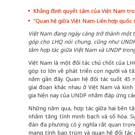
Khẳng định quyết tâm của Việt Nam tro
"Quan hệ giữa Việt Nam-Liên hợp quốc 
Việt Nam đang ngày càng trở thành một t
góp cho LHQ nói chung, cũng như UNDP n
 gia
50 năm Việt Na
tâm hợp tác giữa Việt Nam và UNDP tro
hơi
nhập UNESCO:
 hình
Hà Nội vững bước vào
nguồn nội lực vă
Việt Nam là một đối tác chủ chốt của LH
ỳ 2:
không gian phát triển
định hình vị thế
góp to lớn về phát triển con người và 
tác
mới - Kỳ 5: Thủ đô qua
tạo | Kỳ 4: Sán
năm gần đây. Quan hệ đối tác suốt 45 
hát
lăng kính số hóa
làm nên diện m
giai đoạn khác nhau ở Việt Nam và kinh
gia hiện nay của UNDP nhằm đáp ứng các
Những năm qua, hợp tác giữa hai bên tập
nhằm tăng tính minh bạch và số hóa. Sự
đàn đa phương có ý nghĩa rất quan trọng 
mang tính bao trùm và quan hệ đối tác