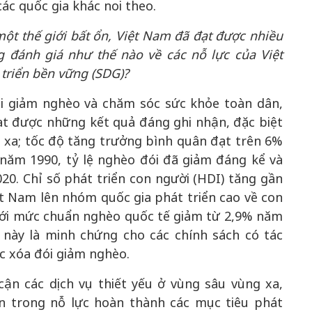
các quốc gia khác noi theo.
ột thế giới bất ổn, Việt Nam đã đạt được nhiều
g đánh giá như thế nào về các nỗ lực của Việt
triển bền vững (SDG)?
ói giảm nghèo và chăm sóc sức khỏe toàn dân,
đạt được những kết quả đáng ghi nhận, đặc biệt
 xa; tốc độ tăng trưởng bình quân đạt trên 6%
 năm 1990, tỷ lệ nghèo đói đã giảm đáng kể và
0. Chỉ số phát triển con người (HDI) tăng gần
 Nam lên nhóm quốc gia phát triển cao về con
dưới mức chuẩn nghèo quốc tế giảm từ 2,9% năm
 này là minh chứng cho các chính sách có tác
 xóa đói giảm nghèo.
cận các dịch vụ thiết yếu ở vùng sâu vùng xa,
ển trong nỗ lực hoàn thành các mục tiêu phát