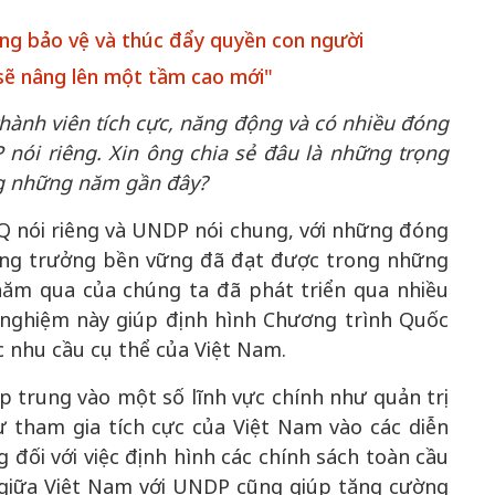
ng bảo vệ và thúc đẩy quyền con người
sẽ nâng lên một tầm cao mới"
hành viên tích cực, năng động và có nhiều đóng
50 năm Việt 
ói riêng. Xin ông chia sẻ đâu là những trọng
m gia
50 năm Việt Nam gia
nhập UNESCO
ng những năm gần đây?
 Khơi
nhập UNESCO: Khơi
nguồn nội lực 
n hóa,
nguồn nội lực văn hóa,
định hình vị t
Q nói riêng và UNDP nói chung, với những đóng
 kiến
định hình vị thế kiến
tạo | Kỳ 1: K
tăng trưởng bền vững đã đạt được trong những
g kiến
tạo | Kỳ 3: Hội nhập
hòa bình thể h
năm qua của chúng ta đã phát triển qua nhiều
ạo mới
quốc tế bằng bản lĩnh
quyết định l
 nghiệm này giúp định hình Chương trình Quốc
Việt Nam
 nhu cầu cụ thể của Việt Nam.
 trung vào một số lĩnh vực chính như quản trị
 tham gia tích cực của Việt Nam vào các diễn
đối với việc định hình các chính sách toàn cầu
 giữa Việt Nam với UNDP cũng giúp tăng cường