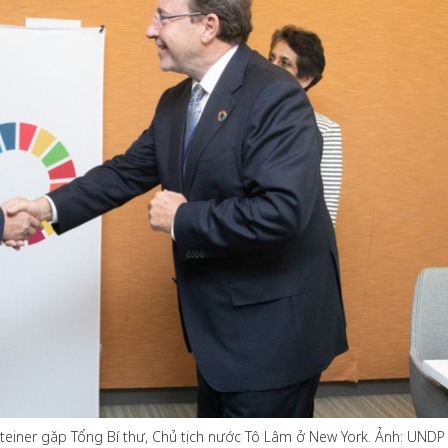
Bắc Biên - Giữ một ngô
i nhà
làng ven sông Hồng c
Nội
TS. Trần Kim Hào
einer gặp Tổng Bí thư, Chủ tịch nước Tô Lâm ở New York. Ảnh: UNDP