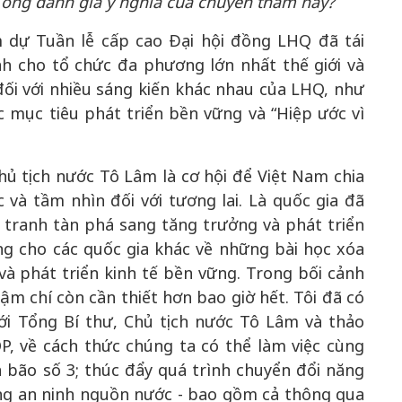
n ông đánh giá ý nghĩa của chuyến thăm này?
m dự Tuần lễ cấp cao Đại hội đồng LHQ đã tái
h cho tổ chức đa phương lớn nhất thế giới và
ối với nhiều sáng kiến khác nhau của LHQ, như
c mục tiêu phát triển bền vững và “Hiệp ước vì
hủ tịch nước Tô Lâm là cơ hội để Việt Nam chia
và tầm nhìn đối với tương lai. Là quốc gia đã
 tranh tàn phá sang tăng trưởng và phát triển
ng cho các quốc gia khác về những bài học xóa
và phát triển kinh tế bền vững. Trong bối cảnh
ậm chí còn cần thiết hơn bao giờ hết. Tôi đã có
ới Tổng Bí thư, Chủ tịch nước Tô Lâm và thảo
P, về cách thức chúng ta có thể làm việc cùng
bão số 3; thúc đẩy quá trình chuyển đổi năng
ng an ninh nguồn nước - bao gồm cả thông qua