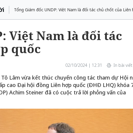
ời
Tổng Giám đốc UNDP: Việt Nam là đối tác chủ chốt của Liên
 Việt Nam là đối tác
ợp quốc
02/10/2024 | 12:31
In bài viết
c Tô Lâm vừa kết thúc chuyến công tác tham dự Hội n
cấp cao Đại hội đồng Liên hợp quốc (ĐHĐ LHQ) khóa 7
) Achim Steiner đã có cuộc trả lời phỏng vấn của