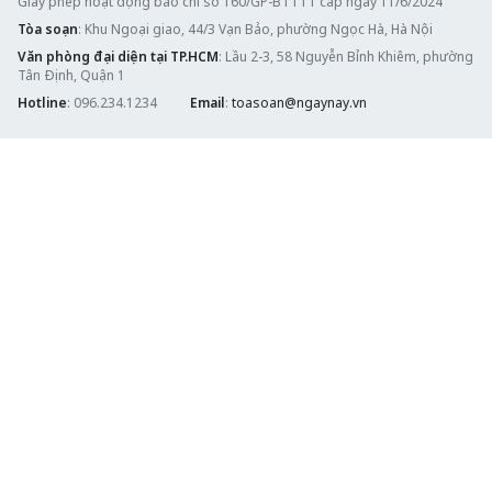
Giấy phép hoạt động báo chí số 160/GP-BTTTT cấp ngày 11/6/2024
Tòa soạn
: Khu Ngoại giao, 44/3 Vạn Bảo, phường Ngọc Hà, Hà Nội
Văn phòng đại diện tại TP.HCM
: Lầu 2-3, 58 Nguyễn Bỉnh Khiêm, phường
Tân Định, Quận 1
Hotline
: 096.234.1234
Email
:
toasoan@ngaynay.vn