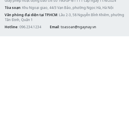
Giấy phép hoạt động báo chí số 160/GP-BTTTT cấp ngày 11/6/2024
Tòa soạn
: Khu Ngoại giao, 44/3 Vạn Bảo, phường Ngọc Hà, Hà Nội
Văn phòng đại diện tại TP.HCM
: Lầu 2-3, 58 Nguyễn Bỉnh Khiêm, phường
Tân Định, Quận 1
Hotline
: 096.234.1234
Email
:
toasoan@ngaynay.vn