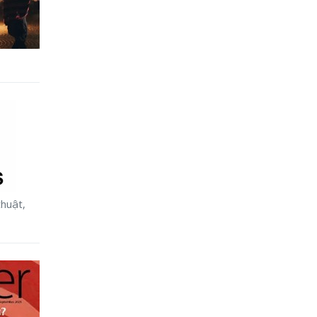
thuật,