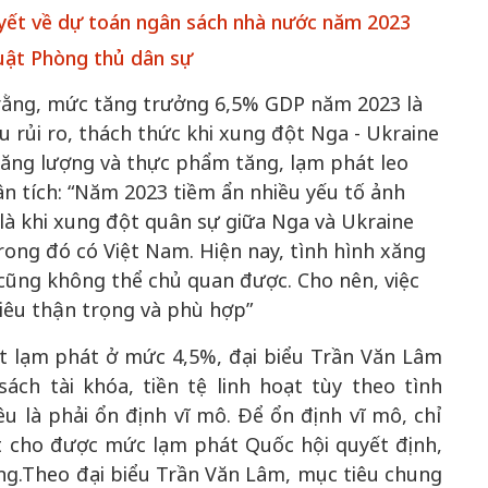
yết về dự toán ngân sách nhà nước năm 2023
uật Phòng thủ dân sự
rằng, mức tăng trưởng 6,5% GDP năm 2023 là
 rủi ro, thách thức khi xung đột Nga - Ukraine
 năng lượng và thực phẩm tăng, lạm phát leo
ân tích: “Năm 2023 tiềm ẩn nhiều yếu tố ảnh
là khi xung đột quân sự giữa Nga và Ukraine
Bắc Biên - Giữ một ngô
i nhà
rong đó có Việt Nam. Hiện nay, tình hình xăng
làng ven sông Hồng c
Nội
cũng không thể chủ quan được. Cho nên, việc
iêu thận trọng và phù hợp”
TS. Trần Kim Hào
t lạm phát ở mức 4,5%, đại biểu Trần Văn Lâm
ách tài khóa, tiền tệ linh hoạt tùy theo tình
u là phải ổn định vĩ mô. Để ổn định vĩ mô, chỉ
át cho được mức lạm phát Quốc hội quyết định,
g.Theo đại biểu Trần Văn Lâm, mục tiêu chung