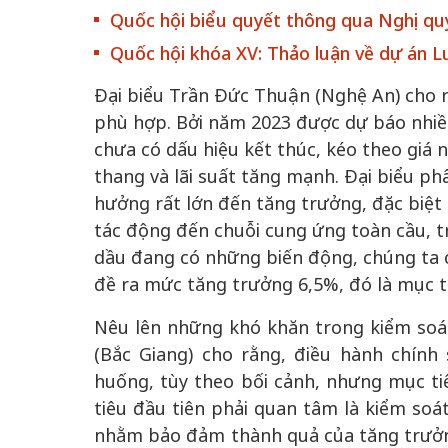
Quốc hội biểu quyết thông qua Nghị qu
Quốc hội khóa XV: Thảo luận về dự án L
Đại biểu Trần Đức Thuận (Nghệ An) cho 
phù hợp. Bởi năm 2023 được dự báo nhiều
chưa có dấu hiệu kết thúc, kéo theo giá
thang và lãi suất tăng mạnh. Đại biểu ph
hưởng rất lớn đến tăng trưởng, đặc biệt 
chiến của những chiếc
Khách đến chơ
tác động đến chuỗi cung ứng toàn cầu, t
vàng” trên không gian
Lê Hiền
dầu đang có những biến động, chúng ta 
đề ra mức tăng trưởng 6,5%, đó là mục t
 Nam
Nêu lên những khó khăn trong kiểm soá
(Bắc Giang) cho rằng, điều hành chính s
huống, tùy theo bối cảnh, nhưng mục tiê
tiêu đầu tiên phải quan tâm là kiểm so
nhằm bảo đảm thành quả của tăng trưởn