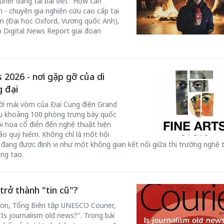
rier đăng tải bài viết "How can
 - chuyên gia nghiên cứu cao cấp tại
ism (Đại học Oxford, Vương quốc Anh),
o Digital News Report giai đoạn
 2026 - nơi gặp gỡ của di
g đại
ới mái vòm của Đại Cung điện Grand
y tụ khoảng 100 phòng trưng bày quốc
hội họa cổ điển đến nghệ thuật hiện
hảo quý hiếm. Không chỉ là một hội
đang được định vị như một không gian kết nối giữa thị trường nghệ 
ng tạo.
rở thành "tin cũ"?
don, Tổng Biên tập UNESCO Courier,
s journalism old news?". Trong bài