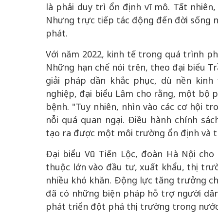
là phải duy trì ổn định vĩ mô. Tất nhiên
Nhưng trực tiếp tác động đến đời sống ng
phát.
Với năm 2022, kinh tế trong quá trình p
 gia
50 năm Việt Na
Những hạn chế nói trên, theo đại biểu T
hơi
nhập UNESCO:
giải pháp dần khắc phục, dù nền kinh 
 hình
Hà Nội vững bước vào
nguồn nội lực vă
nghiệp, đại biểu Lâm cho rằng, một bộ p
ỳ 2:
không gian phát triển
định hình vị thế
bệnh. "Tuy nhiên, nhìn vào các cơ hội tr
tác
mới - Kỳ 5: Thủ đô qua
tạo | Kỳ 4: Sán
nỗi quá quan ngại. Điều hành chính sách
hát
lăng kính số hóa
làm nên diện m
tạo ra được một môi trường ổn định và th
Đại biểu Vũ Tiến Lộc, đoàn Hà Nội cho
thuộc lớn vào đầu tư, xuất khẩu, thị trư
nhiều khó khăn. Động lực tăng trưởng ch
đã có những biện pháp hỗ trợ người dâ
phát triển đột phá thị trường trong nước