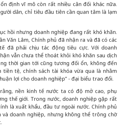
, ổn định vĩ mô còn rất nhiều cân đối khác nữa.
ười dân, chỉ tiêu đầu tiên cần quan tâm là lạm
50 năm Việt 
hục hồi nhưng doanh nghiệp đang rất khó khăn.
m gia
50 năm Việt Nam gia
nhập UNESCO
rần Văn Lâm, Chính phủ đã nhận ra và đã có các
 Khơi
nhập UNESCO: Khơi
nguồn nội lực 
tế đã phải chịu tác động tiêu cực. Với doanh
n hóa,
nguồn nội lực văn hóa,
định hình vị t
hận vẫn chưa thể thoát khỏi khó khăn sau dịch
 kiến
định hình vị thế kiến
tạo | Kỳ 1: K
ong thời gian tới cũng tương đối ổn, không đến
g kiến
tạo | Kỳ 3: Hội nhập
hòa bình thể h
 tiền tệ, chính sách tài khóa vừa qua là nhằm
ạo mới
quốc tế bằng bản lĩnh
quyết định l
uận lợi cho doanh nghiệp” - đại biểu trao đổi.
Việt Nam
 rằng, nền kinh tế nước ta có độ mở cao, phụ
ờng thế giới. Trong nước, doanh nghiệp gặp rất
ính là xuất khẩu, đầu tư ngoài nước. Chính phủ
n và doanh nghiệp, nhưng không thể trông chờ
.