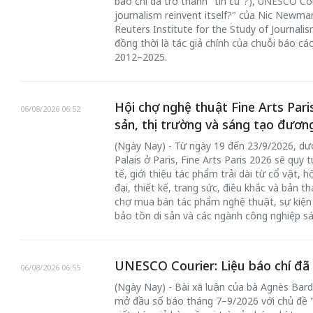
báo chí đã trở thành "tin cũ"?), UNESCO Cou
journalism reinvent itself?" của Nic Newman
Reuters Institute for the Study of Journal
đồng thời là tác giả chính của chuỗi báo cá
2012–2025.
Hội chợ nghệ thuật Fine Arts Paris
06/08/2026 06:52
sản, thị trường và sáng tạo đươn
(Ngày Nay) - Từ ngày 19 đến 23/9/2026, dư
Palais ở Paris, Fine Arts Paris 2026 sẽ qu
tế, giới thiệu tác phẩm trải dài từ cổ vật, 
đại, thiết kế, trang sức, điêu khắc và bản t
chợ mua bán tác phẩm nghệ thuật, sự kiện 
bảo tồn di sản và các ngành công nghiệp sá
UNESCO Courier: Liệu báo chí đã t
06/08/2026 06:55
(Ngày Nay) - Bài xã luận của bà Agnès Bar
mở đầu số báo tháng 7–9/2026 với chủ đề "I