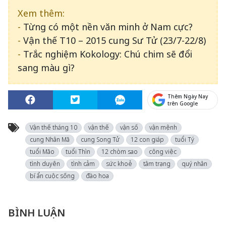
Xem thêm:
-
Từng có một nền văn minh ở Nam cực?
-
Vận thế T10 – 2015 cung Sư Tử (23/7-22/8)
-
Trắc nghiệm Kokology: Chú chim sẽ đổi
sang màu gì?
Thêm Ngày Nay
trên Google
Vận thế tháng 10
vận thế
vận số
vận mệnh
cung Nhân Mã
cung Song Tử
12 con giáp
tuổi Tý
tuổi Mão
tuổi Thìn
12 chòm sao
công việc
tình duyên
tình cảm
sức khoẻ
tâm trạng
quý nhân
bí ẩn cuộc sống
đào hoa
BÌNH LUẬN