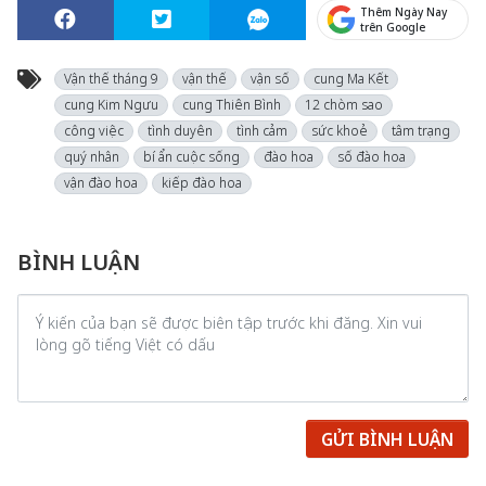
Thêm Ngày Nay
trên Google
Vận thế tháng 9
vận thế
vận số
cung Ma Kết
cung Kim Ngưu
cung Thiên Bình
12 chòm sao
công việc
tình duyên
tình cảm
sức khoẻ
tâm trạng
quý nhân
bí ẩn cuộc sống
đào hoa
số đào hoa
vận đào hoa
kiếp đào hoa
BÌNH LUẬN
GỬI BÌNH LUẬN