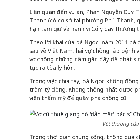
Liên quan đến vụ án, Phan Nguyễn Duy 
Thanh (có cơ sở tại phường Phú Thạnh, 
hạn tạm giữ về hành vi Cố ý gây thương t
Theo lời khai của bà Ngọc, năm
2011 bà 
sau về Việt Nam, hai vợ chồng lập bệnh 
chiến của những chiếc
vợ chồng những năm gần đây đã phát sin
Khách đến chơ
vàng” trên không gian
tục ra tòa ly hôn.
Lê Hiền
Trong việc chia tay, bà Ngọc không đồng ý
 Nam
trăm tỷ đồng. Không thống nhất được p
viện thẩm mỹ để quậy phá chồng cũ.
Vết thương của 
Trong thời gian chung sống, thông qua 