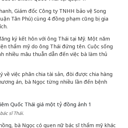
Thanh, Giám đốc Công ty TNHH bảo vệ Song
quận Tân Phú) cùng 4 đồng phạm cũng bị gia
ích.
đăng ký kết hôn với ông Thái tại Mỹ. Một năm
viện thẩm mỹ do ông Thái đứng tên. Cuộc sống
Bắc Biên - Giữ một ngô
h nhiều mâu thuẫn dẫn đến việc bà làm thủ
i nhà
làng ven sông Hồng c
Nội
 về việc phân chia tài sản, đòi được chia hàng
TS. Trần Kim Hào
hương án, bà Ngọc từng nhiều lần đến bệnh
bác sĩ Thái.
chồng, bà Ngọc có quen nữ bác sĩ thẩm mỹ khác