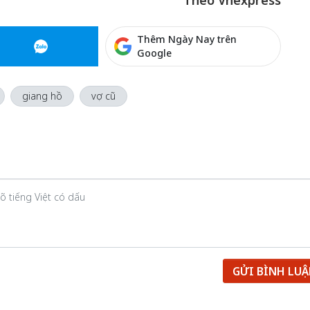
Theo Vnexpress
Thêm Ngày Nay trên
Google
giang hồ
vợ cũ
GỬI BÌNH LU