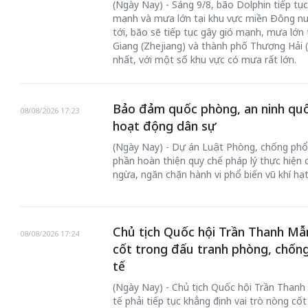
(Ngày Nay) - Sáng 9/8, bão Dolphin tiếp tục
mạnh và mưa lớn tại khu vực miền Đông nư
tới, bão sẽ tiếp tục gây gió mạnh, mưa lớn 
Giang (Zhejiang) và thành phố Thượng Hải 
nhất, với một số khu vực có mưa rất lớn.
Bảo đảm quốc phòng, an ninh quố
08/08/2026 17:23
hoạt động dân sự
(Ngày Nay) - Dự án Luật Phòng, chống phổ b
phần hoàn thiện quy chế pháp lý thực hiện
ngừa, ngăn chặn hành vi phổ biến vũ khí hạt
Chủ tịch Quốc hội Trần Thanh Mẫn
08/08/2026 17:24
cốt trong đấu tranh phòng, chốn
tế
(Ngày Nay) - Chủ tịch Quốc hội Trần Thanh 
tế phải tiếp tục khẳng định vai trò nòng c