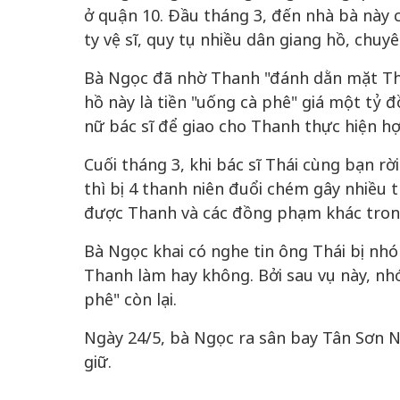
ở quận 10. Đầu tháng 3, đến nhà bà này 
ty vệ sĩ, quy tụ nhiều dân giang hồ, chu
 gia
50 năm Việt Na
Bà Ngọc đã nhờ Thanh "đánh dằn mặt Thái 
hơi
50 năm Việt Nam gia
nhập UNESCO –
hồ này là tiền "uống cà phê" giá một tỷ 
 hóa,
nhập UNESCO - Khơi
nguồn nội lực vă
nữ bác sĩ để giao cho Thanh thực hiện h
iến
nguồn nội lực, định hình
định hình vị thế
vọng
vị thế kiến tạo | Kỳ 2:
tạo | Kỳ 5: Dấ
Cuối tháng 3, khi bác sĩ Thái cùng bạn r
trong
Chuyển hóa hợp tác
trong chương 
thì bị 4 thanh niên đuổi chém gây nhiều t
sử
thành động lực phát
nghị sự toàn
được Thanh và các đồng phạm khác trong 
triển
Bà Ngọc khai có nghe tin ông Thái bị nh
Thanh làm hay không. Bởi sau vụ này, nhó
phê" còn lại.
Ngày 24/5, bà Ngọc ra sân bay Tân Sơn N
giữ.