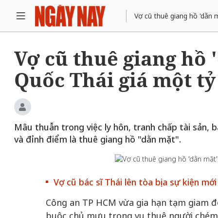
Vợ cũ thuê giang hồ 'dằn 
Vợ cũ thuê giang hồ 
Quốc Thái giá một tỷ
Mâu thuẫn trong việc ly hôn, tranh chấp tài sản,
và đỉnh điểm là thuê giang hồ "dằn mặt".
Vợ cũ bác sĩ Thái lên tòa bịa sự kiện m
Công an TP HCM vừa gia hạn tạm giam đối
buộc chủ mưu trong vụ thuê người chém 