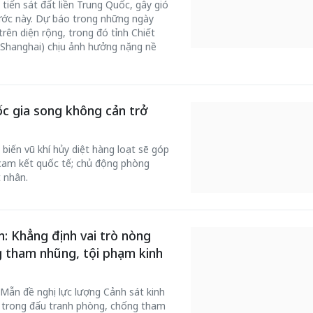
 tiến sát đất liền Trung Quốc, gây gió
ớc này. Dự báo trong những ngày
trên diện rộng, trong đó tỉnh Chiết
(Shanghai) chịu ảnh hưởng nặng nề
c gia song không cản trở
iến vũ khí hủy diệt hàng loạt sẽ góp
 cam kết quốc tế; chủ động phòng
 nhân.
: Khẳng định vai trò nòng
g tham nhũng, tội phạm kinh
Mẫn đề nghị lực lượng Cảnh sát kinh
ốt trong đấu tranh phòng, chống tham