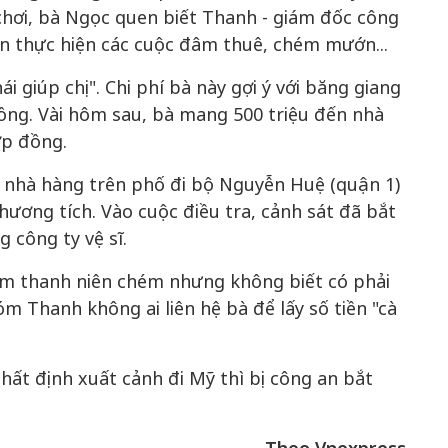
chơi, bà Ngọc quen biết Thanh - giám đốc công
yên thực hiện các cuộc đâm thuê, chém mướn...
m gia
giúp chị". Chi phí bà này gợi ý với băng giang
 Khơi
50 năm Việt Nam gia
50 năm Việt 
đồng. Vài hôm sau, bà mang 500 triệu đến nhà
n hóa,
nhập UNESCO: Khơi
nhập UNESCO
ợp đồng.
 kiến
nguồn nội lực văn hóa,
nguồn nội lực 
u ấn
định hình vị thế kiến
định hình vị t
ời nhà hàng trên phố đi bộ Nguyễn Huệ (quận 1)
trình
tạo | Kỳ 4: Sáng kiến
tạo | Kỳ 3: H
hương tích. Vào cuộc điều tra, cảnh sát đã bắt
 cầu
làm nên diện mạo mới
quốc tế bằng 
công ty vệ sĩ.
Việt Nam
óm thanh niên chém nhưng không biết có phải
m Thanh không ai liên hệ bà để lấy số tiền "cà
hất định xuất cảnh đi Mỹ thì bị công an bắt