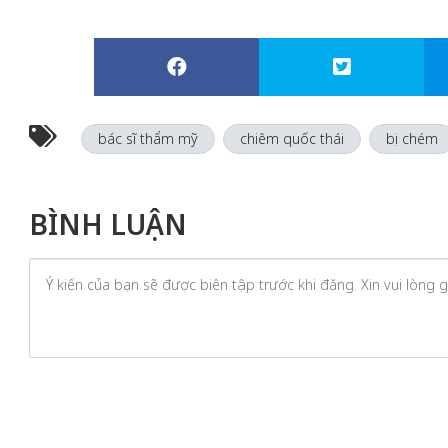
bác sĩ thẩm mỹ
chiêm quốc thái
bị chém
BÌNH LUẬN