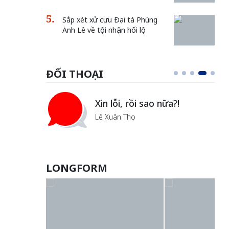
Sắp xét xử cựu Đại tá Phùng
Anh Lê về tội nhận hối lộ
ĐỐI THOẠI
i
Xin lỗi, rồi sao nữa?!
ủa Hà
Lê Xuân Thọ
LONGFORM