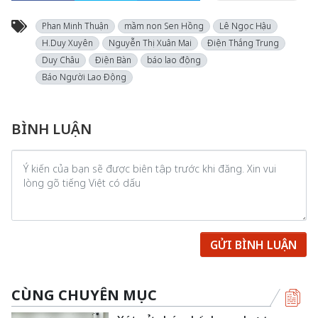
Phan Minh Thuận
mầm non Sen Hồng
Lê Ngọc Hậu
H.Duy Xuyên
Nguyễn Thị Xuân Mai
Điện Thắng Trung
Duy Châu
Điện Bàn
báo lao động
Báo Người Lao Động
BÌNH LUẬN
GỬI BÌNH LUẬN
CÙNG CHUYÊN MỤC