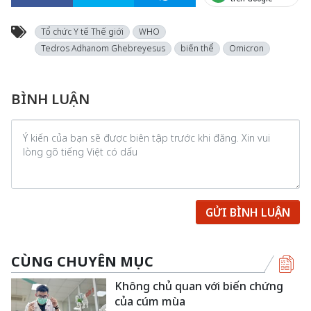
Tổ chức Y tế Thế giới
WHO
Tedros Adhanom Ghebreyesus
biến thể
Omicron
BÌNH LUẬN
GỬI BÌNH LUẬN
CÙNG CHUYÊN MỤC
Không chủ quan với biến chứng
của cúm mùa