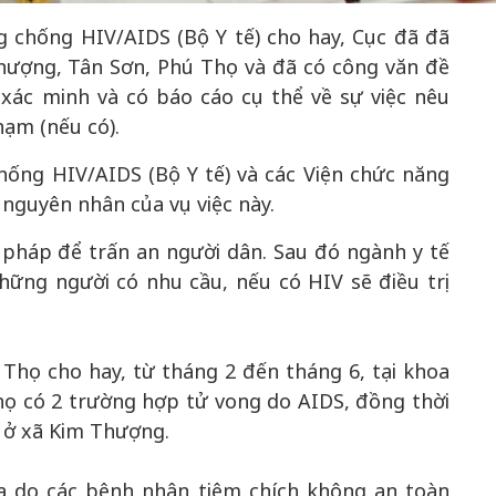
g chống HIV/AIDS (Bộ Y tế) cho hay, Cục đã đã
Thượng, Tân Sơn, Phú Thọ và đã có công văn đề
xác minh và có báo cáo cụ thể về sự việc nêu
hạm (nếu có).
50 năm Việt Nam gia
m gia
nhập UNESCO: Khơi
50 năm Việt 
hống HIV/AIDS (Bộ Y tế) và các Viện chức năng
 Khơi
nguồn nội lực văn hóa,
nhập UNESCO
 nguyên nhân của vụ việc này.
n hóa,
định hình vị thế kiến
nguồn nội lực, 
 kiến
tạo | Kỳ 1: Khát vọng
vị thế kiến tạo
n pháp để trấn an người dân. Sau đó ngành y tế
 nhập
hòa bình thể hiện trong
Chuyển hóa 
hững người có nhu cầu, nếu có HIV sẽ điều trị
n lĩnh
quyết định lịch sử
thành động l
triển
hú Thọ cho hay, từ tháng 2 đến tháng 6, tại khoa
họ có 2 trường hợp tử vong do AIDS, đồng thời
 ở xã Kim Thượng.
a do các bệnh nhân tiêm chích không an toàn