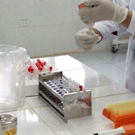
 một ngôi
Xin lỗi, rồi sao nữa?!
 Hồng của Hà
Lê Xuân Thọ