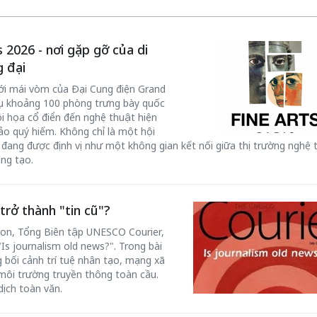
 2026 - nơi gặp gỡ của di
g đại
ới mái vòm của Đại Cung điện Grand
y tụ khoảng 100 phòng trưng bày quốc
hội họa cổ điển đến nghệ thuật hiện
hảo quý hiếm. Không chỉ là một hội
đang được định vị như một không gian kết nối giữa thị trường nghệ 
ng tạo.
rở thành "tin cũ"?
don, Tổng Biên tập UNESCO Courier,
s journalism old news?". Trong bài
ng bối cảnh trí tuệ nhân tạo, mạng xã
 môi trường truyền thông toàn cầu.
dịch toàn văn.