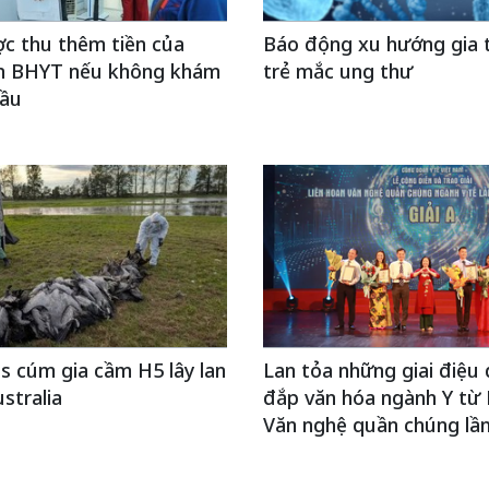
c thu thêm tiền của
Báo động xu hướng gia 
h BHYT nếu không khám
trẻ mắc ung thư
cầu
s cúm gia cầm H5 lây lan
Lan tỏa những giai điệu 
stralia
đắp văn hóa ngành Y từ 
Văn nghệ quần chúng lần