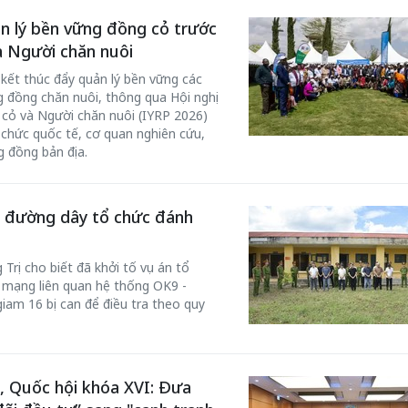
n lý bền vững đồng cỏ trước
 Người chăn nuôi
kết thúc đẩy quản lý bền vững các
g đồng chăn nuôi, thông qua Hội nghị
ỏ và Người chăn nuôi (IYRP 2026)
chức quốc tế, cơ quan nghiên cứu,
g đồng bản địa.
ng đường dây tổ chức đánh
Trị cho biết đã khởi tố vụ án tổ
 mạng liên quan hệ thống OK9 -
iam 16 bị can để điều tra theo quy
, Quốc hội khóa XVI: Đưa