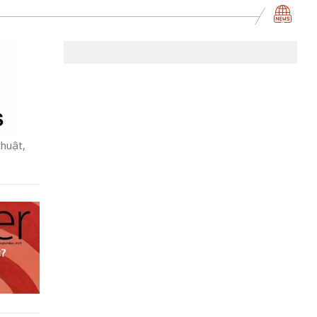
thuật,