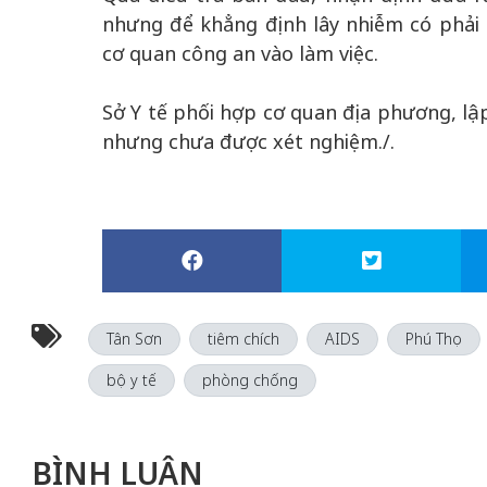
nhưng để khẳng định lây nhiễm có phải
cơ quan công an vào làm việc.
Sở Y tế phối hợp cơ quan địa phương, l
nhưng chưa được xét nghiệm./.
Tân Sơn
tiêm chích
AIDS
Phú Thọ
bộ y tế
phòng chống
BÌNH LUẬN