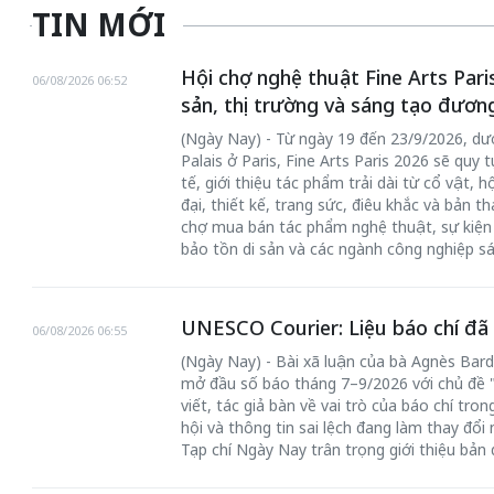
TIN MỚI
Hội chợ nghệ thuật Fine Arts Paris
06/08/2026 06:52
sản, thị trường và sáng tạo đươn
(Ngày Nay) - Từ ngày 19 đến 23/9/2026, dư
Palais ở Paris, Fine Arts Paris 2026 sẽ qu
tế, giới thiệu tác phẩm trải dài từ cổ vật, 
đại, thiết kế, trang sức, điêu khắc và bản t
chợ mua bán tác phẩm nghệ thuật, sự kiện 
bảo tồn di sản và các ngành công nghiệp sá
UNESCO Courier: Liệu báo chí đã t
06/08/2026 06:55
(Ngày Nay) - Bài xã luận của bà Agnès Bar
mở đầu số báo tháng 7–9/2026 với chủ đề "I
viết, tác giả bàn về vai trò của báo chí tro
hội và thông tin sai lệch đang làm thay đổi
Tạp chí Ngày Nay trân trọng giới thiệu bản 