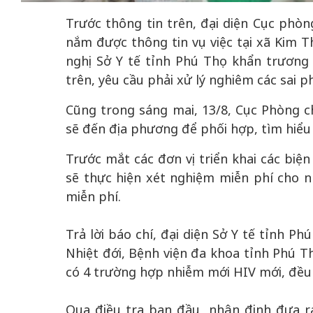
Trước thông tin trên, đại diện Cục phòn
nắm được thông tin vụ việc tại xã Kim 
nghị Sở Y tế tỉnh Phú Thọ khẩn trương 
trên, yêu cầu phải xử lý nghiêm các sai p
50 năm Việt Nam gia
50 năm Việt Na
Cũng trong sáng mai, 13/8, Cục Phòng c
nhập UNESCO: Khơi
nhập UNESCO:
sẽ đến địa phương để phối hợp, tìm hiểu
 vào
nguồn nội lực văn hóa,
nguồn nội lực vă
riển
định hình vị thế kiến
định hình vị thế
Trước mắt các đơn vị triển khai các biệ
ô qua
tạo | Kỳ 4: Sáng kiến
tạo | Kỳ 3: Hội
sẽ thực hiện xét nghiệm miễn phí cho n
a
làm nên diện mạo mới
quốc tế bằng bả
miễn phí.
Việt Nam
Trả lời báo chí, đại diện Sở Y tế tỉnh P
Nhiệt đới, Bệnh viện đa khoa tỉnh Phú T
có 4 trường hợp nhiễm mới HIV mới, đều
Qua điều tra ban đầu, nhận định đưa r