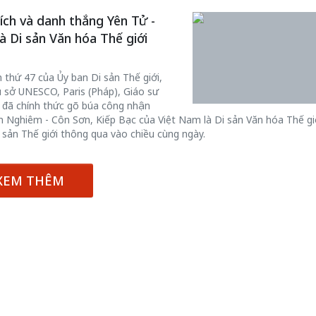
ch và danh thắng Yên Tử -
à Di sản Văn hóa Thế giới
 thứ 47 của Ủy ban Di sản Thế giới,
ụ sở UNESCO, Paris (Pháp), Giáo sư
 - đã chính thức gõ búa công nhận
nh Nghiêm - Côn Sơn, Kiếp Bạc của Việt Nam là Di sản Văn hóa Thế gi
sản Thế giới thông qua vào chiều cùng ngày.
XEM THÊM
Bắc Biên - Giữ một ngô
i nhà
làng ven sông Hồng c
Nội
TS. Trần Kim Hào