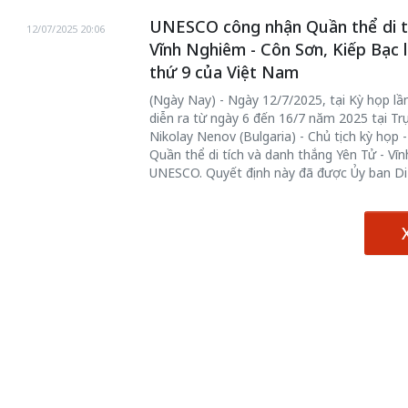
UNESCO công nhận Quần thể di tí
12/07/2025 20:06
Vĩnh Nghiêm - Côn Sơn, Kiếp Bạc l
thứ 9 của Việt Nam
(Ngày Nay) - Ngày 12/7/2025, tại Kỳ họp lần
diễn ra từ ngày 6 đến 16/7 năm 2025 tại Tr
Nikolay Nenov (Bulgaria) - Chủ tịch kỳ họp
Quần thể di tích và danh thắng Yên Tử - Vĩ
UNESCO. Quyết định này đã được Ủy ban Di 
chiến của những chiếc
Khách đến chơ
vàng” trên không gian
Lê Hiền
 Nam