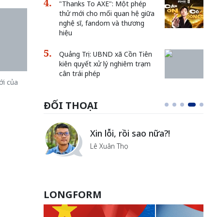
"Thanks To AXE": Một phép
thử mới cho mối quan hệ giữa
nghệ sĩ, fandom và thương
hiệu
Quảng Trị: UBND xã Cồn Tiên
kiên quyết xử lý nghiêm trạm
cân trái phép
ới của
ĐỐI THOẠI
i
Xin lỗi, rồi sao nữa?!
ủa Hà
Lê Xuân Thọ
LONGFORM