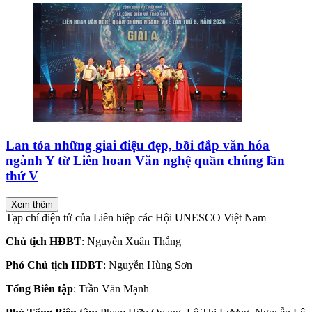
Lan tỏa những giai điệu đẹp, bồi đắp văn hóa
ngành Y từ Liên hoan Văn nghệ quần chúng lần
thứ V
Xem thêm
Tạp chí điện tử của Liên hiệp các Hội UNESCO Việt Nam
Chủ tịch HĐBT
: Nguyễn Xuân Thắng
Phó Chủ tịch HĐBT
: Nguyễn Hùng Sơn
Tổng Biên tập
: Trần Văn Mạnh