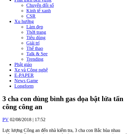
Chuyển đổi số
Kinh tế xanh
CSR
Xu hướng
Làm đẹp
Thời trang
Tiêu dùng
Giải trí
Thể thao
Talk & See
Trending
Phật giáo
Xe và Công nghệ
E-PAPER
News Game
Longform
3 cha con dùng bình gas dọa bật lửa tấn
công công an
PV
02/08/2018 | 17:52
Lực lượng Công an đến nhà kiểm tra, 3 cha con Bắc hùa nhau