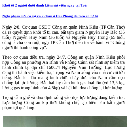
Khởi tố 2 người đuổi đánh kiểm sát viên ngay tại Toà
Nghi phạm cứa cổ vợ và 2 cháu ở Hải Phòng đã treo cổ tự tử
Ngày 2/8, Cơ quan CSĐT Công an quận Ninh Kiều (TP Cần Thơ)
đã ra quyết định khởi tố bị can, bắt tạm giam Nguyễn Huy Bắc (35
tuổi), Nguyễn Huy Nam (36 tuổi) và Nguyễn Huy Trọng (65 tuổi,
cùng là cha con ruột, ngụ TP Cần Thơ) điều tra về hành vi “Chống
người thi hành công vụ”.
Theo cơ quan điều tra, ngày 24/7, Công an quận Ninh Kiều phối
hợp Công an phường An Bình và Phòng Cảnh sát hình sự kiểm tra
hành chính tại địa chỉ 160C/4 Nguyễn Văn Trường. Lực lượng
đang thi hành việc kiểm tra, Trọng và Nam xông vào nhà cự cãi lớn
tiếng. Bắc lên lầu mang bình chữa cháy đưa cho Nam cầm dọa
chống lại lực lượng. Bắc hai tay cầm bình gas loại lớn (vỏ 13,5 kg,
lượng gas trong bình còn 4,5kg) và bật lửa dọa chống lại lực lượng.
Trọng cầm ghế và dao định xông vào dọa lực lượng đang kiểm tra.
Lực lượng Công an kịp thời khống chế, lập biên bản bắt người
phạm tội quả tang.