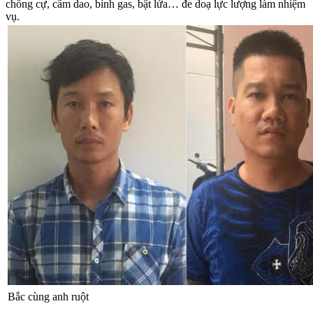
chống cự, cầm dao, bình gas, bật lửa… đe doạ lực lượng làm nhiệm
vụ.
Bắc cùng anh ruột