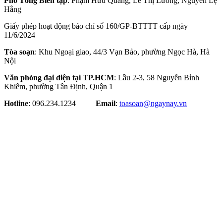
Phó Tổng Biên tập
: Phạm Hữu Quang, Lê Thị Lương, Nguyễn Lệ
Hằng
Giấy phép hoạt động báo chí số 160/GP-BTTTT cấp ngày
11/6/2024
Tòa soạn
: Khu Ngoại giao, 44/3 Vạn Bảo, phường Ngọc Hà, Hà
Nội
Văn phòng đại diện tại TP.HCM
: Lầu 2-3, 58 Nguyễn Bỉnh
Khiêm, phường Tân Định, Quận 1
Hotline
: 096.234.1234
Email
:
toasoan@ngaynay.vn