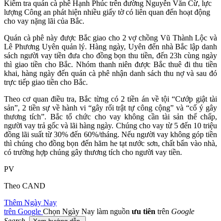
Kiểm tra quán cà phê Hạnh Phúc trên đường Nguyễn Văn Cừ, lực
lượng Công an phát hiện nhiều giấy tờ có liên quan đến hoạt động
cho vay nặng lãi của Bắc.
Quán cà phê này được Bắc giao cho 2 vợ chồng Vũ Thành Lộc và
Lê Phương Uyên quản lý. Hàng ngày, Uyên đến nhà Bắc lập danh
sách người vay tiền đưa cho đồng bọn thu tiền, đến 23h cùng ngày
thì giao tiền cho Bắc. Nhóm thanh niên được Bắc thuê đi thu tiền
khai, hàng ngày đến quán cà phê nhận danh sách thu nợ và sau đó
trực tiếp giao tiền cho Bắc.
Theo cơ quan điều tra, Bắc từng có 2 tiền án về tội “Cướp giật tài
sản”, 2 tiền sự về hành vi “gây rối trật tự công cộng” và “cố ý gây
thương tích”. Bắc tổ chức cho vay không cần tài sản thế chấp,
người vay trả gốc và lãi hàng ngày. Chúng cho vay từ 5 đến 10 triệu
đồng lãi suất từ 30% đến 60%/tháng. Nếu người vay không góp tiền
thì chúng cho đồng bọn đến hăm he tạt nước sơn, chất bẩn vào nhà,
có trường hợp chúng gây thương tích cho người vay tiền.
PV
Theo CAND
Thêm Ngày Nay
trên Google
Chọn Ngày Nay làm nguồn
ưu tiên
trên
Google
Search
.