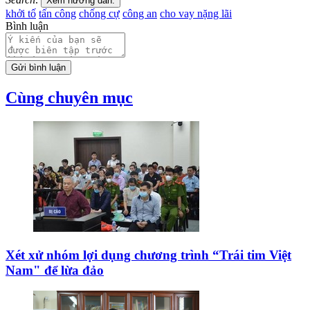
Xem hướng dẫn.
khởi tố
tấn công
chống cự
công an
cho vay nặng lãi
Bình luận
Gửi bình luận
Cùng chuyên mục
Xét xử nhóm lợi dụng chương trình “Trái tim Việt
Nam" để lừa đảo