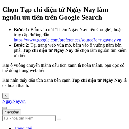
Chọn Tạp chí điện tử Ngày Nay làm
nguồn ưu tiên trên Google Search
Bước 1:
Bấm vào nút ‘Thêm Ngày Nay trên Google’, hoặc
truy cập đường dẫn
https://www.google.com/preferences/source?q=ngaynay.vn
Bước 2:
Tại trang web vừa mở, bấm vào ô vuông nằm bên
phải
Tạp chí điện tử Ngày Nay
để chọn làm nguồn tìm kiếm
ưu tiên.
Khi ô vuông chuyển thành dấu tích xanh là hoàn thành, bạn đọc có
thể đóng trang web trên.
Khi nhìn thấy dấu tích xanh bên cạnh
Tạp chí điện tử Ngày Nay
là
đã hoàn thành.
×
NgayNay.vn
menubar
Trang chủ