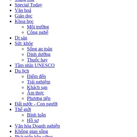
Special Today
Văn hoá
Giáo dục
Khoa học
Môi trường
Công nghệ
Di sản
Sức khỏe
Sống an toàn
Dinh dưỡng
Thuốc hay
Tầm nhìn UNESCO
Du lịch
Điểm đến
Trải nghiệm
Khách sạn
Ẩm thực
Phương tiện
Đất nước - Con người
Thế giới
Bình luận
Hồ sơ
Văn hóa Doanh nghiệp
Không gian sống
Phát triển bền vững