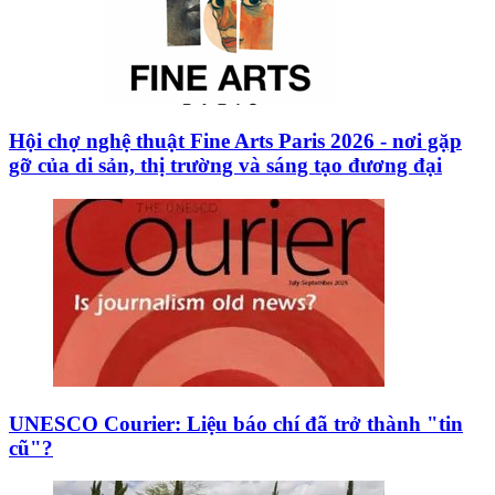
Hội chợ nghệ thuật Fine Arts Paris 2026 - nơi gặp
gỡ của di sản, thị trường và sáng tạo đương đại
UNESCO Courier: Liệu báo chí đã trở thành "tin
cũ"?