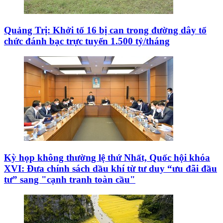
Quảng Trị: Khởi tố 16 bị can trong đường dây tổ
chức đánh bạc trực tuyến 1.500 tỷ/tháng
Kỳ họp không thường lệ thứ Nhất, Quốc hội khóa
XVI: Đưa chính sách dầu khí từ tư duy “ưu đãi đầu
tư” sang "cạnh tranh toàn cầu"