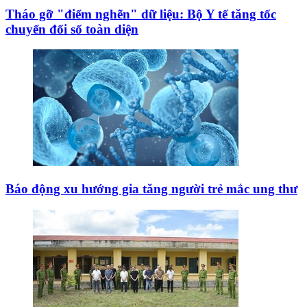
Tháo gỡ "điểm nghẽn" dữ liệu: Bộ Y tế tăng tốc
chuyển đổi số toàn diện
Báo động xu hướng gia tăng người trẻ mắc ung thư