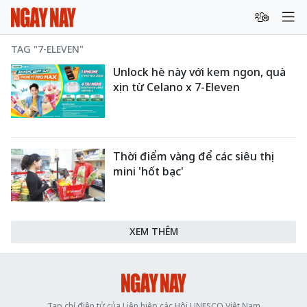
TAG "7-ELEVEN"
Unlock hè này với kem ngon, quà
xịn từ Celano x 7-Eleven
Thời điểm vàng để các siêu thị
mini 'hốt bạc'
XEM THÊM
Tạp chí điện tử của Liên hiệp các Hội UNESCO Việt Nam