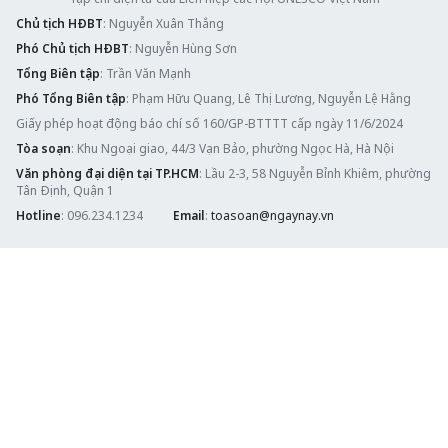
Chủ tịch HĐBT
: Nguyễn Xuân Thắng
Phó Chủ tịch HĐBT
: Nguyễn Hùng Sơn
Tổng Biên tập
: Trần Văn Mạnh
Phó Tổng Biên tập
: Phạm Hữu Quang, Lê Thị Lương, Nguyễn Lệ Hằng
Giấy phép hoạt động báo chí số 160/GP-BTTTT cấp ngày 11/6/2024
Tòa soạn
: Khu Ngoại giao, 44/3 Vạn Bảo, phường Ngọc Hà, Hà Nội
Văn phòng đại diện tại TP.HCM
: Lầu 2-3, 58 Nguyễn Bỉnh Khiêm, phường
Tân Định, Quận 1
Hotline
: 096.234.1234
Email
:
toasoan@ngaynay.vn