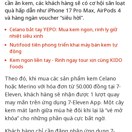
cần ăn kem, các khách hàng sẽ có cơ hội săn loạt
quà hấp dẫn như iPhone 17 Pro Max, AirPods 4
và hàng ngàn voucher “siêu hời”.
Celano bắt tay YEPO: Mua kem ngon, rinh ly giữ
nhiệt siêu xinh
Nutifood tiên phong triển khai máy bán kem tự
động
Kem ngon liền tay - Rinh ngay tour xịn cùng KIDO
Foods
Theo đó, khi mua các sản phẩm kem Celano
hoặc Merino với hóa đơn từ 50.000 đồng tại 7-
Eleven, khách hàng sẽ nhận được 1 lượt quay
may mắn trên ứng dụng 7-Eleven App. Một cây
kem mát lạnh giữa mùa hè đôi khi lại là “vé mở
khóa” cho những phần quà cực bất ngờ.
Khách hàng chỉ cần đăng nhập ứng dụng 7-