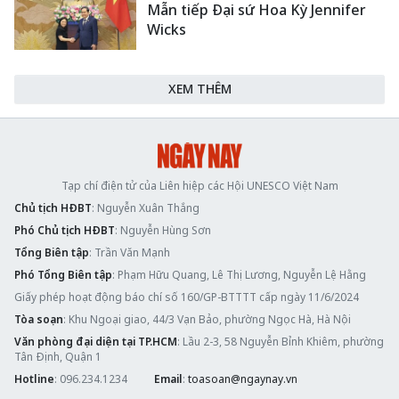
Mẫn tiếp Đại sứ Hoa Kỳ Jennifer
Wicks
XEM THÊM
Tạp chí điện tử của Liên hiệp các Hội UNESCO Việt Nam
Chủ tịch HĐBT
: Nguyễn Xuân Thắng
Phó Chủ tịch HĐBT
: Nguyễn Hùng Sơn
Tổng Biên tập
: Trần Văn Mạnh
Phó Tổng Biên tập
: Phạm Hữu Quang, Lê Thị Lương, Nguyễn Lệ Hằng
Giấy phép hoạt động báo chí số 160/GP-BTTTT cấp ngày 11/6/2024
Tòa soạn
: Khu Ngoại giao, 44/3 Vạn Bảo, phường Ngọc Hà, Hà Nội
Văn phòng đại diện tại TP.HCM
: Lầu 2-3, 58 Nguyễn Bỉnh Khiêm, phường
Tân Định, Quận 1
Hotline
: 096.234.1234
Email
:
toasoan@ngaynay.vn