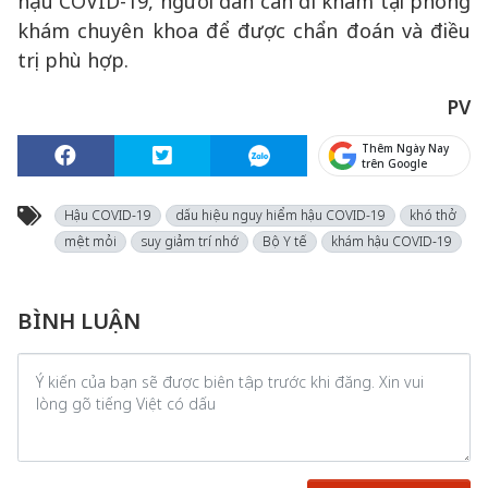
hậu COVID-19, người dân cần đi khám tại phòng
khám chuyên khoa để được chẩn đoán và điều
trị phù hợp.
PV
Thêm Ngày Nay
trên Google
Hậu COVID-19
dấu hiệu nguy hiểm hậu COVID-19
khó thở
mệt mỏi
suy giảm trí nhớ
Bộ Y tế
khám hậu COVID-19
BÌNH LUẬN