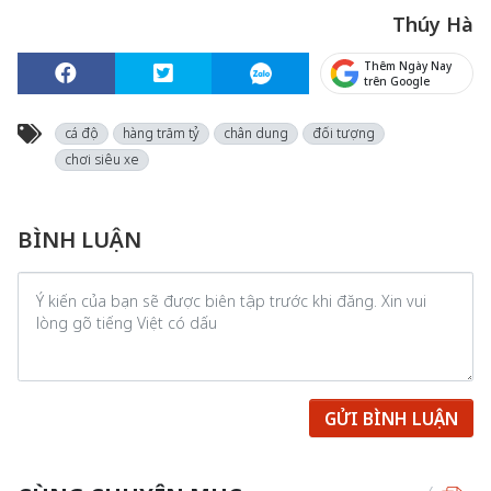
Thúy Hà
Thêm Ngày Nay
trên Google
cá độ
hàng trăm tỷ
chân dung
đối tượng
chơi siêu xe
BÌNH LUẬN
GỬI BÌNH LUẬN