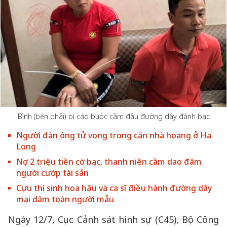
Bình (bên phải) bị cáo buộc cầm đầu đường dây đánh bạc
Người đàn ông tử vong trong căn nhà hoang ở Hạ
Long
Nợ 2 triệu tiền cờ bạc, thanh niên cầm dao đâm
người cướp tài sản
Cựu thí sinh hoa hậu và ca sĩ điều hành đường dây
mại dâm toàn người mẫu
Ngày 12/7, Cục Cảnh sát hình sự (C45), Bộ Công