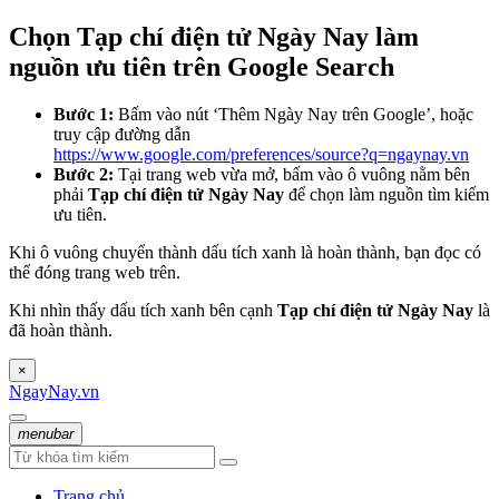
Chọn Tạp chí điện tử Ngày Nay làm
nguồn ưu tiên trên Google Search
Bước 1:
Bấm vào nút ‘Thêm Ngày Nay trên Google’, hoặc
truy cập đường dẫn
https://www.google.com/preferences/source?q=ngaynay.vn
Bước 2:
Tại trang web vừa mở, bấm vào ô vuông nằm bên
phải
Tạp chí điện tử Ngày Nay
để chọn làm nguồn tìm kiếm
ưu tiên.
Khi ô vuông chuyển thành dấu tích xanh là hoàn thành, bạn đọc có
thể đóng trang web trên.
Khi nhìn thấy dấu tích xanh bên cạnh
Tạp chí điện tử Ngày Nay
là
đã hoàn thành.
×
NgayNay.vn
menubar
Trang chủ