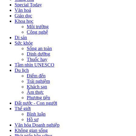
Special Today
Văn hoá
Giáo dục
Khoa học
Môi trường
Công nghệ
Di sản
Sức khỏe
Sống an toàn
Dinh dưỡng
Thuốc hay
Tầm nhìn UNESCO
Du lịch
Điểm đến
Trải nghiệm
Khách sạn
Ẩm thực
Phương tiện
Đất nước - Con người
Thế giới
Bình luận
Hồ sơ
Văn hóa Doanh nghiệp
Không gian sống
Phát triển bền vững