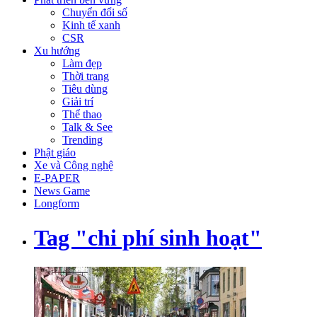
Chuyển đổi số
Kinh tế xanh
CSR
Xu hướng
Làm đẹp
Thời trang
Tiêu dùng
Giải trí
Thể thao
Talk & See
Trending
Phật giáo
Xe và Công nghệ
E-PAPER
News Game
Longform
Tag "chi phí sinh hoạt"