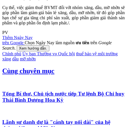
Cụ thể, việc giảm thuế BVMT đối với nhóm xăng, dầu, mỡ nhờn sẽ
góp phần làm giảm giá bán lẻ xăng, dầu, mỡ nhờn, từ đó góp phần
hạn chế sự gia tăng chi phí sản xuất, góp phần giảm giá thành sản
phẩm và góp phần ổn định lạm phát./.
PV
Thêm Ngày Nay
trên Google
Chọn Ngày Nay làm nguồn
ưu tiên
trên
Google
Search
.
Xem hướng dẫn.
Chính phủ
Ủy ban Thường vụ Quốc hội
thuế bảo vệ môi trường
xăng
dầu
mỡ nhờn
Cùng chuyên mục
Tổng Bí thư, Chủ tịch nước tiếp Tư lệnh Bộ Chỉ huy
Thái Bình Dương Hoa Kỳ
Lãnh sự danh dự là "cánh tay nối dài" của hệ