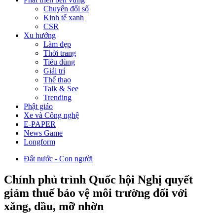
Chuyển đổi số
Kinh tế xanh
CSR
Xu hướng
Làm đẹp
Thời trang
Tiêu dùng
Giải trí
Thể thao
Talk & See
Trending
Phật giáo
Xe và Công nghệ
E-PAPER
News Game
Longform
Đất nước - Con người
Chính phủ trình Quốc hội Nghị quyết
giảm thuế bảo vệ môi trường đối với
xăng, dầu, mỡ nhờn