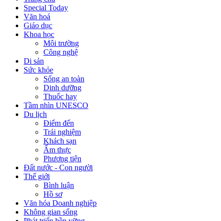
Special Today
Văn hoá
Giáo dục
Khoa học
Môi trường
Công nghệ
Di sản
Sức khỏe
Sống an toàn
Dinh dưỡng
Thuốc hay
Tầm nhìn UNESCO
Du lịch
Điểm đến
Trải nghiệm
Khách sạn
Ẩm thực
Phương tiện
Đất nước - Con người
Thế giới
Bình luận
Hồ sơ
Văn hóa Doanh nghiệp
Không gian sống
Phát triển bền vững