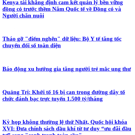
Kenya tái khẳng định cam kết quản lý bền vững
đồng cỏ trước thềm Năm Quốc tế về Đồng cỏ và
Người chăn nuôi
Tháo gỡ "điểm nghẽn" dữ liệu: Bộ Y tế tăng tốc
chuyển đổi số toàn diện
Báo động xu hướng gia tăng người trẻ mắc ung thư
Quảng Trị: Khởi tố 16 bị can trong đường dây tổ
chức đánh bạc trực tuyến 1.500 tỷ/tháng
Kỳ họp không thường lệ thứ Nhất, Quốc hội khóa
XVI: Đưa chính sách dầu khí từ tư duy “ưu đãi đầu