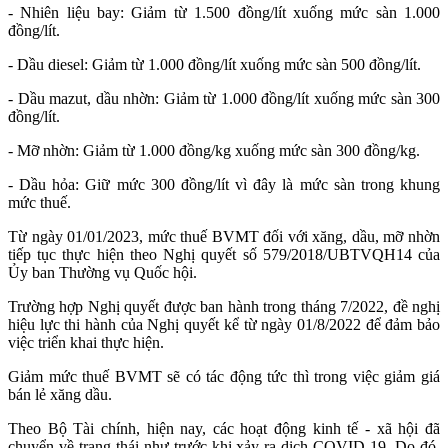
- Nhiên liệu bay: Giảm từ 1.500 đồng/lít xuống mức sàn 1.000
đồng/lít.
- Dầu diesel: Giảm từ 1.000 đồng/lít xuống mức sàn 500 đồng/lít.
- Dầu mazut, dầu nhờn: Giảm từ 1.000 đồng/lít xuống mức sàn 300
đồng/lít.
- Mỡ nhờn: Giảm từ 1.000 đồng/kg xuống mức sàn 300 đồng/kg.
- Dầu hỏa: Giữ mức 300 đồng/lít vì đây là mức sàn trong khung
mức thuế.
Từ ngày 01/01/2023, mức thuế BVMT đối với xăng, dầu, mỡ nhờn
tiếp tục thực hiện theo Nghị quyết số 579/2018/UBTVQH14 của
Ủy ban Thường vụ Quốc hội.
Trường hợp Nghị quyết được ban hành trong tháng 7/2022, đề nghị
hiệu lực thi hành của Nghị quyết kể từ ngày 01/8/2022 để đảm bảo
việc triển khai thực hiện.
Giảm mức thuế BVMT sẽ có tác động tức thì trong việc giảm giá
bán lẻ xăng dầu.
Theo Bộ Tài chính, hiện nay, các hoạt động kinh tế - xã hội đã
chuyển về trạng thái như trước khi xảy ra dịch COVID-19. Do đó,