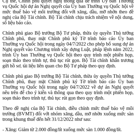
Cụ thể, Chính phủ quyết nghị thông qua để trình Ủy ban Thường
vụ Quốc hội dự án Nghị quyết của Ủy ban Thường vụ Quốc hội về
mức thuế bảo vệ môi trường đối với xăng, dầu, mỡ nhờn theo đề
nghị của Bộ Tài chính. Bộ Tài chính chịu trách nhiệm về nội dung,
số liệu báo cáo.
Chính phủ giao Bộ trưởng Bộ Tư pháp, thừa ủy quyền Thủ tướng
Chính phủ, thay mặt Chính phủ ký Tờ trình báo cáo Ủy ban
Thường vụ Quốc hội trong ngày 04/7/2022 cho phép bổ sung dự án
Nghị quyết vào Chương trình xây dựng Luật, pháp lệnh năm 2022,
trình Ủy ban Thường vụ Quốc hội theo quy trình một phiên họp,
soạn thảo theo trình tự, thủ tục rút gọn. Bộ Tài chính khẩn trương
gửi hồ sơ, tài liệu liên quan cho Bộ Tư pháp theo quy định.
Chính phủ giao Bộ trưởng Bộ Tài chính, thừa ủy quyền Thủ tướng
Chính phủ, thay mặt Chính phủ ký Tờ trình báo cáo Ủy ban
Thường vụ Quốc hội trong ngày 04/7/2022 về dự án Nghị quyết
nêu trên để cho ý kiến và thông qua theo quy trình một phiên họp,
soạn thảo theo trình tự, thủ tục rút gọn theo quy định.
Theo đề nghị của Bộ Tài chính, điều chỉnh mức thuế bảo vệ môi
trường (BVMT) đối với nhóm xăng, dầu, mỡ nhờn xuống mức sàn
trong khung thuế đến hết 31/12/2022 như sau:
- Xăng: Giảm từ 2.000 đồng/lít xuống mức sàn 1.000 đồng/lít.