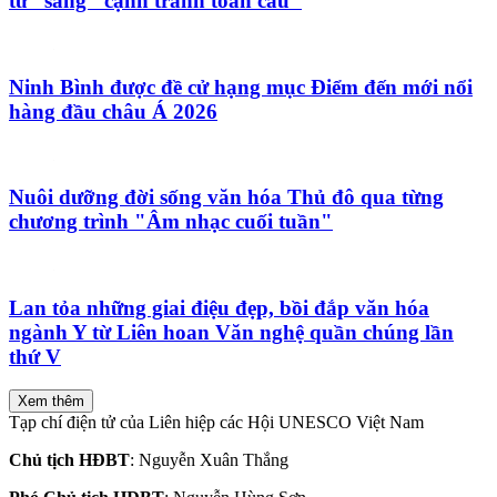
tư” sang "cạnh tranh toàn cầu"
Ninh Bình được đề cử hạng mục Điểm đến mới nổi
hàng đầu châu Á 2026
Nuôi dưỡng đời sống văn hóa Thủ đô qua từng
chương trình "Âm nhạc cuối tuần"
Lan tỏa những giai điệu đẹp, bồi đắp văn hóa
ngành Y từ Liên hoan Văn nghệ quần chúng lần
thứ V
Xem thêm
Tạp chí điện tử của Liên hiệp các Hội UNESCO Việt Nam
Chủ tịch HĐBT
: Nguyễn Xuân Thắng