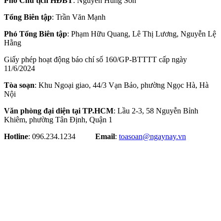
Phó Chủ tịch HĐBT
: Nguyễn Hùng Sơn
Tổng Biên tập
: Trần Văn Mạnh
Phó Tổng Biên tập
: Phạm Hữu Quang, Lê Thị Lương, Nguyễn Lệ
Hằng
Giấy phép hoạt động báo chí số 160/GP-BTTTT cấp ngày
11/6/2024
Tòa soạn
: Khu Ngoại giao, 44/3 Vạn Bảo, phường Ngọc Hà, Hà
Nội
Văn phòng đại diện tại TP.HCM
: Lầu 2-3, 58 Nguyễn Bỉnh
Khiêm, phường Tân Định, Quận 1
Hotline
: 096.234.1234
Email
:
toasoan@ngaynay.vn