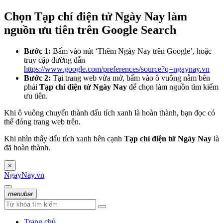
Chọn Tạp chí điện tử Ngày Nay làm
nguồn ưu tiên trên Google Search
Bước 1:
Bấm vào nút ‘Thêm Ngày Nay trên Google’, hoặc
truy cập đường dẫn
https://www.google.com/preferences/source?q=ngaynay.vn
Bước 2:
Tại trang web vừa mở, bấm vào ô vuông nằm bên
phải
Tạp chí điện tử Ngày Nay
để chọn làm nguồn tìm kiếm
ưu tiên.
Khi ô vuông chuyển thành dấu tích xanh là hoàn thành, bạn đọc có
thể đóng trang web trên.
Khi nhìn thấy dấu tích xanh bên cạnh
Tạp chí điện tử Ngày Nay
là
đã hoàn thành.
×
NgayNay.vn
menubar
Trang chủ