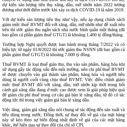
dự kiến sản lượng tiêu thụ xăng, dầu, mỡ nhờn năm 2022 tương
đương như thời điểm trước khi xảy ra dịch COVID-19 là năm 2019.
Với dự kiến sản lượng tiêu thụ như vậy, nếu áp dụng chính sách
giảm mức thuế BVMT đối với xăng, dầu, mỡ nhờn như đề xuất nêu
trên thì ước giảm thu ngân sách nhà nước bình quân một tháng (đã
bao gồm cả phần giảm thuế GTGT) là khoảng 1.400 tỷ đồng/tháng.
Trường hợp Nghị quyết được ban hành trong tháng 7/2022 và có
hiệu lực từ ngày 01/8/2022 thì ước giảm thu NSNN (đã bao gồm cả
phần giảm thuế GTGT) là khoảng 7.000 tỷ đồng.
Thuế BVMT là loại thuế gián thu, thu vào sản phẩm, hàng hóa khi
sử dụng gây tác động xấu đến môi trường, nên chi phí thuế BVMT
sẽ được chuyển vào giá thành sản phẩm, hàng hóa và người tiêu
dùng là người cuối cùng chịu thuế BVMT. Việc điều chỉnh giảm
mức thuế BVMT đối với xăng, dầu, mỡ nhờn kịp thời trong bối
cảnh giá xăng dầu đang ở mức cao được xem là giải pháp hiệu quả
để giảm chi phí thuế trong cơ cấu giá bán lẻ xăng dầu, từ đó có tác
động tức thì trong việc giảm giá bán lẻ xăng dầu.
Việc tăng, giảm giá xăng dầu nói chung sẽ tác động đến sản xuất và
tiêu dùng trong nước. Đồng thời, sự thay đổi về giá của mặt hàng
này sẽ kéo theo sự biến động nhất định về giá của các mặt hàng
khác, thể hiện qua sự thay đổi của chỉ số CPI.