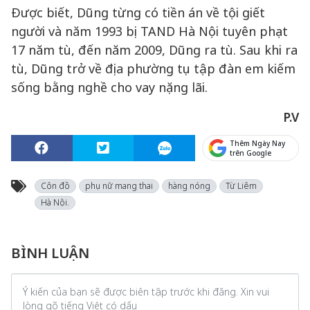
Được biết, Dũng từng có tiền án về tội giết
người và năm 1993 bị TAND Hà Nội tuyên phạt
17 năm tù, đến năm 2009, Dũng ra tù. Sau khi ra
tù, Dũng trở về địa phường tụ tập đàn em kiếm
sống bằng nghề cho vay nặng lãi.
P.V
Thêm Ngày Nay
trên Google
Côn đồ
phụ nữ mang thai
hàng nóng
Từ Liêm
Hà Nội.
BÌNH LUẬN