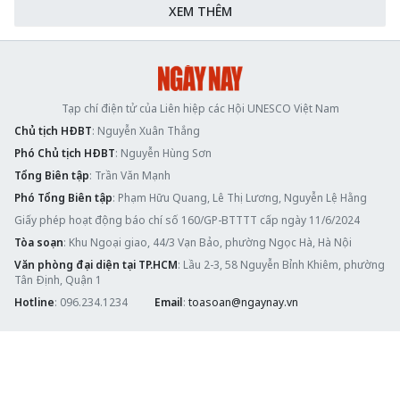
XEM THÊM
Tạp chí điện tử của Liên hiệp các Hội UNESCO Việt Nam
Chủ tịch HĐBT
: Nguyễn Xuân Thắng
Phó Chủ tịch HĐBT
: Nguyễn Hùng Sơn
Tổng Biên tập
: Trần Văn Mạnh
Phó Tổng Biên tập
: Phạm Hữu Quang, Lê Thị Lương, Nguyễn Lệ Hằng
Giấy phép hoạt động báo chí số 160/GP-BTTTT cấp ngày 11/6/2024
Tòa soạn
: Khu Ngoại giao, 44/3 Vạn Bảo, phường Ngọc Hà, Hà Nội
Văn phòng đại diện tại TP.HCM
: Lầu 2-3, 58 Nguyễn Bỉnh Khiêm, phường
Tân Định, Quận 1
Hotline
: 096.234.1234
Email
:
toasoan@ngaynay.vn