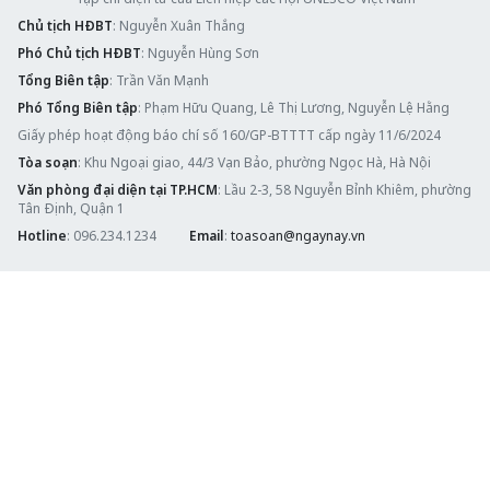
Chủ tịch HĐBT
: Nguyễn Xuân Thắng
Phó Chủ tịch HĐBT
: Nguyễn Hùng Sơn
Tổng Biên tập
: Trần Văn Mạnh
Phó Tổng Biên tập
: Phạm Hữu Quang, Lê Thị Lương, Nguyễn Lệ Hằng
Giấy phép hoạt động báo chí số 160/GP-BTTTT cấp ngày 11/6/2024
Tòa soạn
: Khu Ngoại giao, 44/3 Vạn Bảo, phường Ngọc Hà, Hà Nội
Văn phòng đại diện tại TP.HCM
: Lầu 2-3, 58 Nguyễn Bỉnh Khiêm, phường
Tân Định, Quận 1
Hotline
: 096.234.1234
Email
:
toasoan@ngaynay.vn