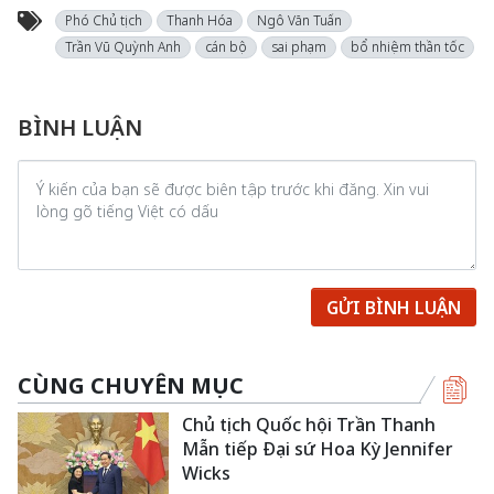
Phó Chủ tịch
Thanh Hóa
Ngô Văn Tuấn
Trần Vũ Quỳnh Anh
cán bộ
sai phạm
bổ nhiệm thần tốc
BÌNH LUẬN
GỬI BÌNH LUẬN
CÙNG CHUYÊN MỤC
Chủ tịch Quốc hội Trần Thanh
Mẫn tiếp Đại sứ Hoa Kỳ Jennifer
Wicks