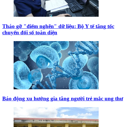
Tháo gỡ "điểm nghẽn" dữ liệu: Bộ Y tế tăng tốc
chuyển đổi số toàn diện
Báo động xu hướng gia tăng người trẻ mắc ung thư