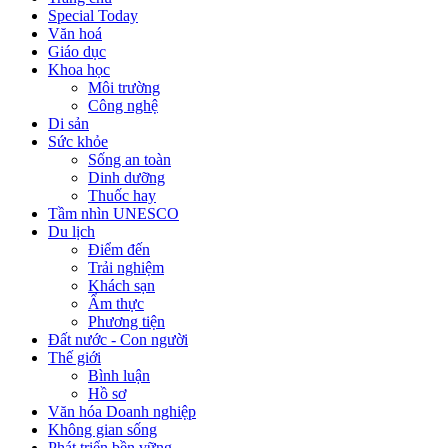
Special Today
Văn hoá
Giáo dục
Khoa học
Môi trường
Công nghệ
Di sản
Sức khỏe
Sống an toàn
Dinh dưỡng
Thuốc hay
Tầm nhìn UNESCO
Du lịch
Điểm đến
Trải nghiệm
Khách sạn
Ẩm thực
Phương tiện
Đất nước - Con người
Thế giới
Bình luận
Hồ sơ
Văn hóa Doanh nghiệp
Không gian sống
Phát triển bền vững