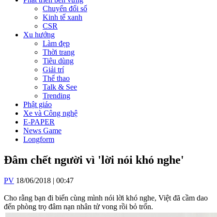
Chuyển đổi số
Kinh tế xanh
CSR
Xu hướng
Làm đẹp
Thời trang
Tiêu dùng
Giải trí
Thể thao
Talk & See
Trending
Phật giáo
Xe và Công nghệ
E-PAPER
News Game
Longform
Đâm chết người vì 'lời nói khó nghe'
PV
18/06/2018 | 00:47
Cho rằng bạn đi biển cùng mình nói lời khó nghe, Việt đã cầm dao
đến phòng trọ đâm nạn nhân tử vong rồi bỏ trốn.