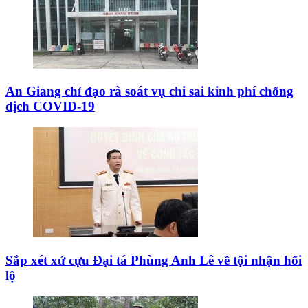
An Giang chỉ đạo rà soát vụ chi sai kinh phí chống
dịch COVID-19
Sắp xét xử cựu Đại tá Phùng Anh Lê về tội nhận hối
lộ