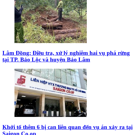
Lâm Đồng: Điều tra, xử lý nghiêm hai vụ phá rừng
tại TP. Bảo Lộc và huyện Bảo Lâm
Khởi tố thêm 6 bị can liên quan đến vụ án xảy ra tại
Saigon Co.op