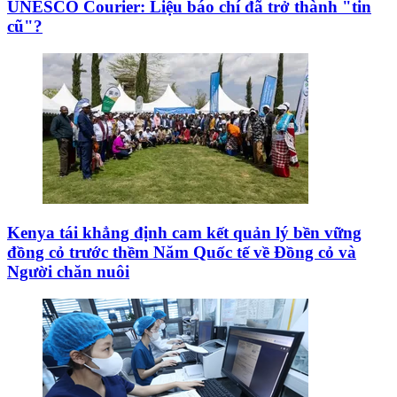
UNESCO Courier: Liệu báo chí đã trở thành "tin
cũ"?
Kenya tái khẳng định cam kết quản lý bền vững
đồng cỏ trước thềm Năm Quốc tế về Đồng cỏ và
Người chăn nuôi