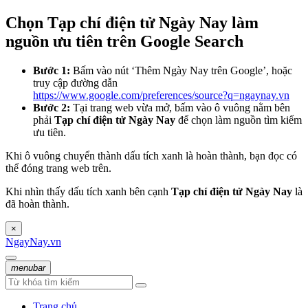
Chọn Tạp chí điện tử Ngày Nay làm
nguồn ưu tiên trên Google Search
Bước 1:
Bấm vào nút ‘Thêm Ngày Nay trên Google’, hoặc
truy cập đường dẫn
https://www.google.com/preferences/source?q=ngaynay.vn
Bước 2:
Tại trang web vừa mở, bấm vào ô vuông nằm bên
phải
Tạp chí điện tử Ngày Nay
để chọn làm nguồn tìm kiếm
ưu tiên.
Khi ô vuông chuyển thành dấu tích xanh là hoàn thành, bạn đọc có
thể đóng trang web trên.
Khi nhìn thấy dấu tích xanh bên cạnh
Tạp chí điện tử Ngày Nay
là
đã hoàn thành.
×
NgayNay.vn
menubar
Trang chủ