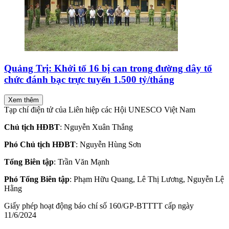
Quảng Trị: Khởi tố 16 bị can trong đường dây tổ
chức đánh bạc trực tuyến 1.500 tỷ/tháng
Xem thêm
Tạp chí điện tử của Liên hiệp các Hội UNESCO Việt Nam
Chủ tịch HĐBT
: Nguyễn Xuân Thắng
Phó Chủ tịch HĐBT
: Nguyễn Hùng Sơn
Tổng Biên tập
: Trần Văn Mạnh
Phó Tổng Biên tập
: Phạm Hữu Quang, Lê Thị Lương, Nguyễn Lệ
Hằng
Giấy phép hoạt động báo chí số 160/GP-BTTTT cấp ngày
11/6/2024