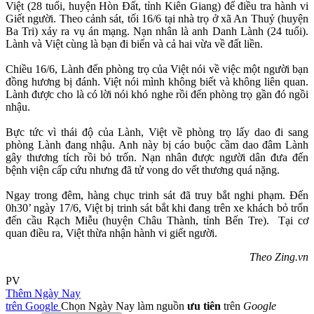
Việt (28 tuổi, huyện Hòn Đất, tỉnh Kiên Giang) để điều tra hành vi
Giết người. Theo cảnh sát, tối 16/6 tại nhà trọ ở xã An Thuỷ (huyện
Ba Tri) xảy ra vụ án mạng. Nạn nhân là anh Danh Lành (24 tuổi).
Lành và Việt cùng là bạn đi biển và cả hai vừa về đất liền.
Chiều 16/6, Lành đến phòng trọ của Việt nói về việc một người bạn
đồng hương bị đánh. Việt nói mình không biết và không liên quan.
Lành được cho là có lời nói khó nghe rồi đến phòng trọ gần đó ngồi
nhậu.
Bực tức vì thái độ của Lành, Việt về phòng trọ lấy dao đi sang
phòng Lành đang nhậu. Anh này bị cáo buộc cầm dao đâm Lành
gây thương tích rồi bỏ trốn. Nạn nhân được người dân đưa đến
bệnh viện cấp cứu nhưng đã tử vong do vết thương quá nặng.
Ngay trong đêm, hàng chục trinh sát đã truy bắt nghi phạm. Đến
0h30’ ngày 17/6, Việt bị trinh sát bắt khi đang trên xe khách bỏ trốn
đến cầu Rạch Miễu (huyện Châu Thành, tỉnh Bến Tre). Tại cơ
quan điều ra, Việt thừa nhận hành vi giết người.
Theo Zing.vn
PV
Thêm Ngày Nay
trên Google
Chọn Ngày Nay làm nguồn
ưu tiên
trên
Google