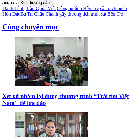
Search
.
Xem hướng dẫn.
Danh Lành
Trần Quốc Việt
Công an tỉnh Bến Tre
cầu rạch miễu
Hòn Đất
Ba Tri
Châu Thành
gây thương tích
trinh sát
Bến Tre
Cùng chuyên mục
Xét xử nhóm lợi dụng chương trình “Trái tim Việt
Nam" để lừa đảo