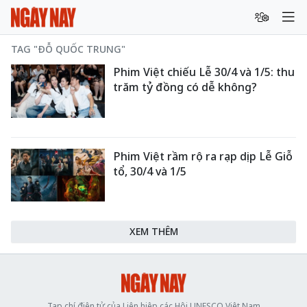
TAG "ĐỖ QUỐC TRUNG"
Phim Việt chiếu Lễ 30/4 và 1/5: thu
trăm tỷ đồng có dễ không?
Phim Việt rầm rộ ra rạp dịp Lễ Giỗ
tổ, 30/4 và 1/5
XEM THÊM
Tạp chí điện tử của Liên hiệp các Hội UNESCO Việt Nam