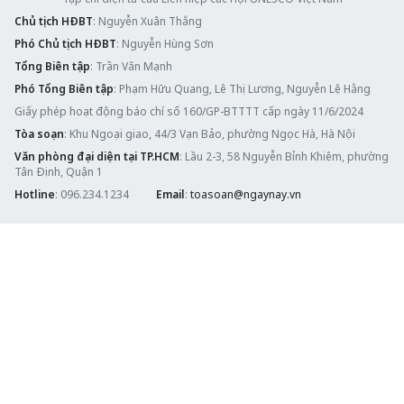
Chủ tịch HĐBT
: Nguyễn Xuân Thắng
Phó Chủ tịch HĐBT
: Nguyễn Hùng Sơn
Tổng Biên tập
: Trần Văn Mạnh
Phó Tổng Biên tập
: Phạm Hữu Quang, Lê Thị Lương, Nguyễn Lệ Hằng
Giấy phép hoạt động báo chí số 160/GP-BTTTT cấp ngày 11/6/2024
Tòa soạn
: Khu Ngoại giao, 44/3 Vạn Bảo, phường Ngọc Hà, Hà Nội
Văn phòng đại diện tại TP.HCM
: Lầu 2-3, 58 Nguyễn Bỉnh Khiêm, phường
Tân Định, Quận 1
Hotline
: 096.234.1234
Email
:
toasoan@ngaynay.vn