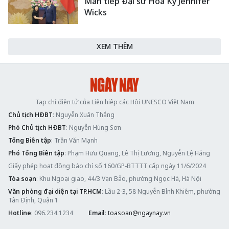
Mẫn tiếp Đại sứ Hoa Kỳ Jennifer
Wicks
XEM THÊM
Tạp chí điện tử của Liên hiệp các Hội UNESCO Việt Nam
Chủ tịch HĐBT
: Nguyễn Xuân Thắng
Phó Chủ tịch HĐBT
: Nguyễn Hùng Sơn
Tổng Biên tập
: Trần Văn Mạnh
Phó Tổng Biên tập
: Phạm Hữu Quang, Lê Thị Lương, Nguyễn Lệ Hằng
Giấy phép hoạt động báo chí số 160/GP-BTTTT cấp ngày 11/6/2024
Tòa soạn
: Khu Ngoại giao, 44/3 Vạn Bảo, phường Ngọc Hà, Hà Nội
Văn phòng đại diện tại TP.HCM
: Lầu 2-3, 58 Nguyễn Bỉnh Khiêm, phường
Tân Định, Quận 1
Hotline
: 096.234.1234
Email
:
toasoan@ngaynay.vn