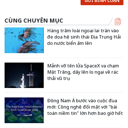
GỬI BÌNH LUẬN
CÙNG CHUYÊN MỤC
Hàng trăm loài ngoại lai tràn vào
đe dọa hệ sinh thái Địa Trung Hải
do nước biển ấm lên
Mảnh vỡ tên lửa SpaceX va chạm
Mặt Trăng, dấy lên lo ngại về rác
thải vũ trụ
Đông Nam Á bước vào cuộc đua
mới: Công nghệ đối mặt với "bài
toán niềm tin" lớn hơn bao giờ hết