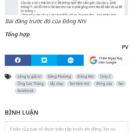
Bài đăng trước đó của Đông Nhi
Tổng hợp
PV
Thêm Ngày Nay
trên Google
công ty giải trí
Đằng Phương
Đông Nhi
Only C
Ông Cao Thắng
tẩy chay
fan hâm mộ
đóng cửa
fan
facebook
BÌNH LUẬN