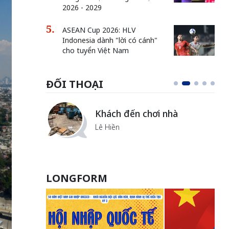
2026 - 2029
ASEAN Cup 2026: HLV
Indonesia dành "lời có cánh"
cho tuyển Việt Nam
ĐỐI THOẠI
Bắc Biên - Giữ một ngôi
làng ven sông Hồng của Hà
Nội
TS. Trần Kim Hào
LONGFORM