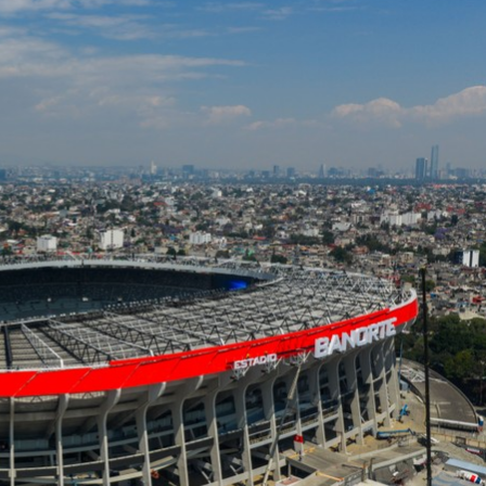
a những chiếc
Khách đến chơi nhà
ên không gian
Lê Hiền