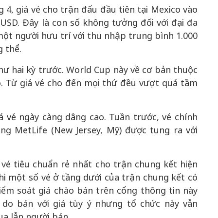
 4, giá vé cho trận đấu đầu tiên tại Mexico vào
USD. Đây là con số không tưởng đối với đại đa
ột người hưu trí với thu nhập trung bình 1.000
 thể.
hư hai kỳ trước. World Cup này về cơ bản thuộc
 Từ giá vé cho đến mọi thứ đều vượt quá tầm
iá vé ngày càng dâng cao. Tuần trước, vé chính
ng MetLife (New Jersey, Mỹ) được tung ra với
 vé tiêu chuẩn rẻ nhất cho trận chung kết hiện
i một số vé ở tầng dưới của trận chung kết có
iểm soát giá chào bán trên cổng thông tin này
do bán với giá tùy ý nhưng tổ chức này vẫn
a lẫn người bán.