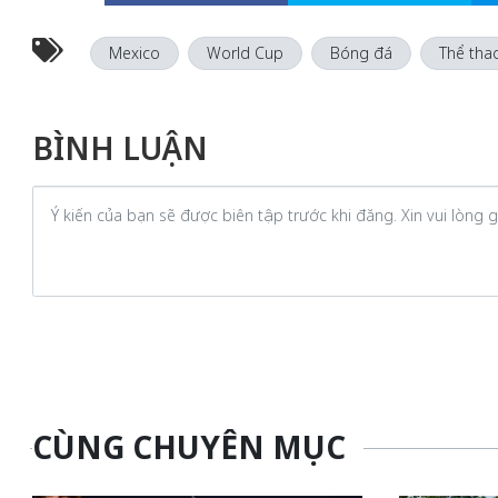
Mexico
World Cup
Bóng đá
Thể tha
BÌNH LUẬN
CÙNG CHUYÊN MỤC