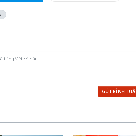
o
GỬI BÌNH LU