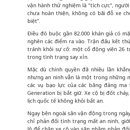
vận hành thử nghiệm là "tích cực", ngườ
chưa hoàn thiện, không có bãi đỗ xe ch
biệt”.
Điều đó buộc gần 82.000 khán giả có mặ
nghẽn các điểm ra vào. Trận đấu kết th
tránh khỏi sự cố: một cổ động viên 26 t
trong tình trạng say xỉn.
Mặc dù chính quyền đã nhiều lần khẳng
nhưng an ninh vẫn là một trong những mố
các vụ bạo lực của các băng đảng ma t
Generation bị bắt giữ. Xe cộ bị đốt chá
lịch quốc tế không khỏi bất an.
Ngay bên ngoài sân vận động trong ngày
chỉ phản đối tình trạng mất an ninh, giớ
lộ để chặn xe cộ vào sân nhằm phản đối 