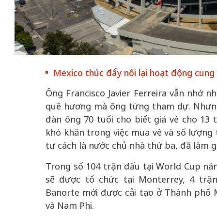
50 năm Việt Nam gia
nhập UNESCO - Khơi
Mexico thúc đẩy nối lại hoạt động cung 
nguồn nội lực, định hình
Hà Nội vững bư
Ông Francisco Javier Ferreira vẫn nhớ nh
vị thế kiến tạo | Kỳ 2:
không gian phát
quê hương mà ông từng tham dự. Nhưng 
Chuyển hóa hợp tác
mới - Kỳ 5: Thủ 
đàn ông 70 tuổi cho biết giá vé cho 13 
thành động lực phát
lăng kính số 
khó khăn trong việc mua vé và số lượng
triển
tư cách là nước chủ nhà thứ ba, đã làm 
Trong số 104 trận đấu tại World Cup năm
sẽ được tổ chức tại Monterrey, 4 trận
Banorte mới được cải tạo ở Thành phố 
và Nam Phi.