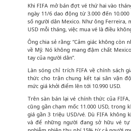
Khi FIFA mở bán đợt vé thứ hai vào tháng
ngày 11/6 dao động từ 3.000 đến 10.000 
số người dân Mexico. Như ông Ferreira, m
USD mỗi tháng, việc mua vé là điều không
Ông chia sẻ rằng: “Cảm giác không còn n
về Mỹ. Nó không mang đậm chất Mexico.
tay của người dân”.
Làn sóng chỉ trích FIFA về chính sách g
thức cho trận chung kết tại sân vận độ
mức giá khởi điểm lên tới 10.990 USD.
Trên sàn bán lại vé chính thức của FIFA,
cũng gần chạm mốc 11.000 USD, trong kh
giá gần 3 triệu USD/vé. Dù FIFA không k
và để những người đang sở hữu vé tự 
nghiễm nhiên thu phí 15% từ cả người mu