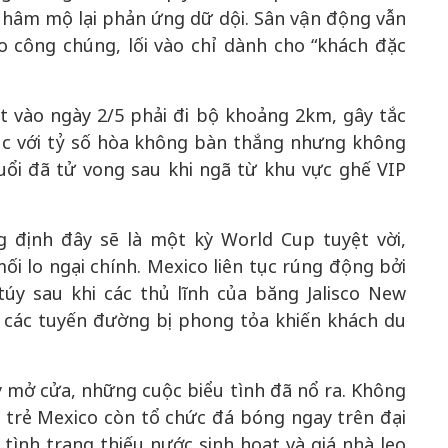
i hâm mộ lại phản ứng dữ dội. Sân vận động vẫn
o công chúng, lối vào chỉ dành cho “khách đặc
t vào ngày 2/5 phải đi bộ khoảng 2km, gây tắc
úc với tỷ số hòa không bàn thắng nhưng không
uổi đã tử vong sau khi ngã từ khu vực ghế VIP
 định đây sẽ là một kỳ World Cup tuyệt vời,
i lo ngại chính. Mexico liên tục rúng động bởi
úy sau khi các thủ lĩnh của băng Jalisco New
y, các tuyến đường bị phong tỏa khiến khách du
 mở cửa, những cuộc biểu tình đã nổ ra. Không
i trẻ Mexico còn tổ chức đá bóng ngay trên đại
tình trạng thiếu nước sinh hoạt và giá nhà leo