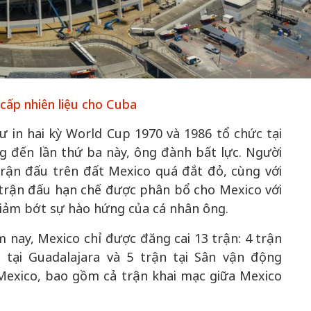
50 năm Việt Nam gia
50 năm Việt 
nhập UNESCO: Khơi
nhập UNESCO
cấp nhiên liệu cho Cuba
ớc vào
nguồn nội lực văn hóa,
nguồn nội lực 
ư in hai kỳ World Cup 1970 và 1986 tổ chức tại
 triển
định hình vị thế kiến
định hình vị t
đến lần thứ ba này, ông đành bất lực. Người
đô qua
tạo | Kỳ 4: Sáng kiến
tạo | Kỳ 3: H
trận đấu trên đất Mexico quá đắt đỏ, cùng với
hóa
làm nên diện mạo mới
quốc tế bằng 
 trận đấu hạn chế được phân bổ cho Mexico với
Việt Nam
giảm bớt sự hào hứng của cá nhân ông.
 nay, Mexico chỉ được đăng cai 13 trận: 4 trận
 tại Guadalajara và 5 trận tại Sân vận động
Mexico, bao gồm cả trận khai mạc giữa Mexico