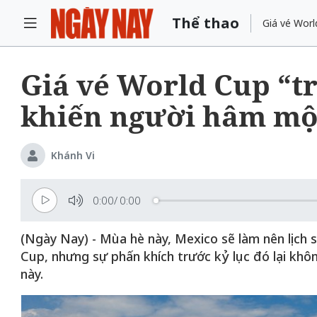
Thể thao
Giá vé Worl
Giá vé World Cup “tr
khiến người hâm mộ
Khánh Vi
0:00
/
0:00
(Ngày Nay) - Mùa hè này, Mexico sẽ làm nên lịch s
Cup, nhưng sự phấn khích trước kỷ lục đó lại khô
này.