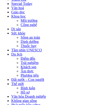
Special Today
Văn hoá
Giáo dục
Khoa học
Môi trường
Công nghệ
Di sản
Sức khỏe
Sống an toàn
Dinh dưỡng
Thuốc hay
Tầm nhìn UNESCO
Du lịch
Điểm đến
Trải nghiệm
Khách sạn
Ẩm thực
Phương tiện
Đất nước - Con người
Thế giới
Bình luận
Hồ sơ
Văn hóa Doanh nghiệp
Không gian sống
Phát triển bền vững