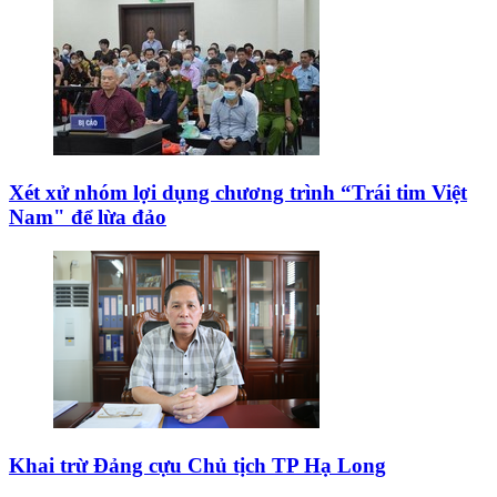
Xét xử nhóm lợi dụng chương trình “Trái tim Việt
Nam" để lừa đảo
Khai trừ Đảng cựu Chủ tịch TP Hạ Long