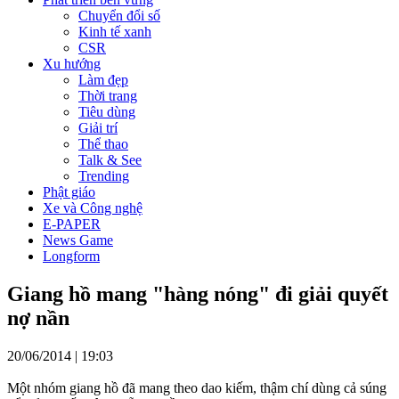
Chuyển đổi số
Kinh tế xanh
CSR
Xu hướng
Làm đẹp
Thời trang
Tiêu dùng
Giải trí
Thể thao
Talk & See
Trending
Phật giáo
Xe và Công nghệ
E-PAPER
News Game
Longform
Giang hồ mang "hàng nóng" đi giải quyết
nợ nần
20/06/2014 | 19:03
Một nhóm giang hồ đã mang theo dao kiếm, thậm chí dùng cả súng