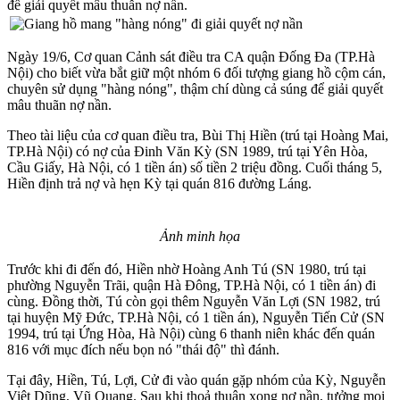
để giải quyết mâu thuẫn nợ nần.
Ngày 19/6, Cơ quan Cảnh sát điều tra CA quận Đống Đa (TP.Hà
Nội) cho biết vừa bắt giữ một nhóm 6 đối tượng giang hồ cộm cán,
chuyên sử dụng "hàng nóng", thậm chí dùng cả súng để giải quyết
mâu thuãn nợ nần.
Theo tài liệu của cơ quan điều tra, Bùi Thị Hiền (trú tại Hoàng Mai,
TP.Hà Nội) có nợ của Đinh Văn Kỳ (SN 1989, trú tại Yên Hòa,
Cầu Giấy, Hà Nội, có 1 tiền án) số tiền 2 triệu đồng. Cuối tháng 5,
Hiền định trả nợ và hẹn Kỳ tại quán 816 đường Láng.
Ảnh minh họa
Trước khi đi đến đó, Hiền nhờ Hoàng Anh Tú (SN 1980, trú tại
phường Nguyễn Trãi, quận Hà Đông, TP.Hà Nội, có 1 tiền án) đi
cùng. Đồng thời, Tú còn gọi thêm Nguyễn Văn Lợi (SN 1982, trú
tại huyện Mỹ Đức, TP.Hà Nội, có 1 tiền án), Nguyễn Tiến Cử (SN
1994, trú tại Ứng Hòa, Hà Nội) cùng 6 thanh niên khác đến quán
816 với mục đích nếu bọn nó "thái độ" thì đánh.
Tại đây, Hiền, Tú, Lợi, Cử đi vào quán gặp nhóm của Kỳ, Nguyễn
Việt Dũng, Vũ Quang. Sau khi thoả thuận xong nợ nần, tưởng mọi