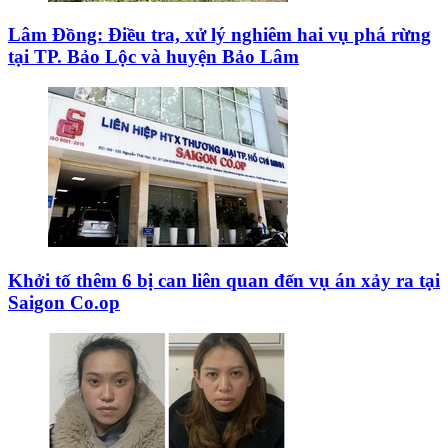
Lâm Đồng: Điều tra, xử lý nghiêm hai vụ phá rừng
tại TP. Bảo Lộc và huyện Bảo Lâm
Khởi tố thêm 6 bị can liên quan đến vụ án xảy ra tại
Saigon Co.op