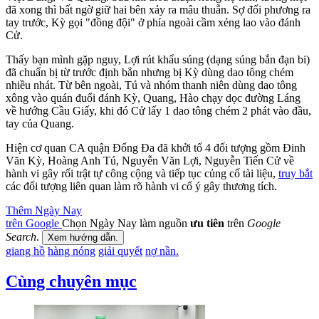
đã xong thì bất ngờ giữ hai bên xảy ra mâu thuẫn. Sợ đối phương ra
tay trước, Kỳ gọi "đồng đội" ở phía ngoài cầm xẻng lao vào đánh
Cử.
Thấy bạn mình gặp nguy, Lợi rút khẩu súng (dạng súng bắn đạn bi)
đã chuẩn bị từ trước định bắn nhưng bị Kỳ dùng dao tông chém
nhiều nhát. Từ bên ngoài, Tú và nhóm thanh niên dùng dao tông
xông vào quán đuổi đánh Kỳ, Quang, Hào chạy dọc đường Láng
về hướng Cầu Giấy, khi đó Cử lấy 1 dao tông chém 2 phát vào đầu,
tay của Quang.
Hiện cơ quan CA quận Đống Đa đã khởi tố 4 đối tượng gồm Đinh
Văn Kỳ, Hoàng Anh Tú, Nguyễn Văn Lợi, Nguyễn Tiến Cử về
hành vi gây rối trật tự công cộng và tiếp tục củng cố tài liệu,
truy bắt
các đối tượng liên quan làm rõ hành vi cố ý gây thương tích.
Thêm Ngày Nay
trên Google
Chọn Ngày Nay làm nguồn
ưu tiên
trên
Google
Search
.
Xem hướng dẫn.
giang hồ
hàng nóng
giải quyết
nợ nần.
Cùng chuyên mục