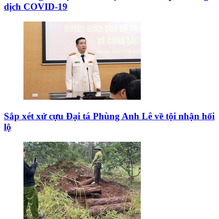
dịch COVID-19
Sắp xét xử cựu Đại tá Phùng Anh Lê về tội nhận hối
lộ