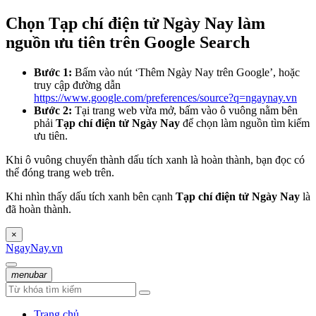
Chọn Tạp chí điện tử Ngày Nay làm
nguồn ưu tiên trên Google Search
Bước 1:
Bấm vào nút ‘Thêm Ngày Nay trên Google’, hoặc
truy cập đường dẫn
https://www.google.com/preferences/source?q=ngaynay.vn
Bước 2:
Tại trang web vừa mở, bấm vào ô vuông nằm bên
phải
Tạp chí điện tử Ngày Nay
để chọn làm nguồn tìm kiếm
ưu tiên.
Khi ô vuông chuyển thành dấu tích xanh là hoàn thành, bạn đọc có
thể đóng trang web trên.
Khi nhìn thấy dấu tích xanh bên cạnh
Tạp chí điện tử Ngày Nay
là
đã hoàn thành.
×
NgayNay.vn
menubar
Trang chủ