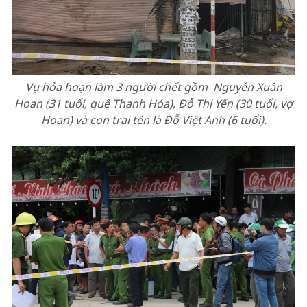
Vụ hỏa hoạn làm 3 người chết gồm Nguyễn Xuân
Hoan (31 tuổi, quê Thanh Hóa), Đỗ Thị Yến (30 tuổi, vợ
Hoan) và con trai tên là Đỗ Việt Anh (6 tuổi).