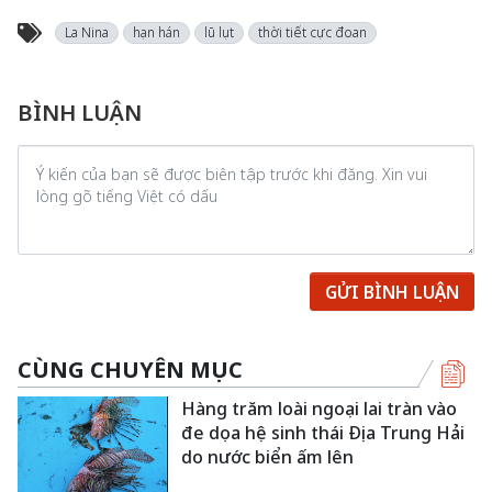
La Nina
hạn hán
lũ lụt
thời tiết cực đoan
BÌNH LUẬN
GỬI BÌNH LUẬN
CÙNG CHUYÊN MỤC
Hàng trăm loài ngoại lai tràn vào
đe dọa hệ sinh thái Địa Trung Hải
do nước biển ấm lên