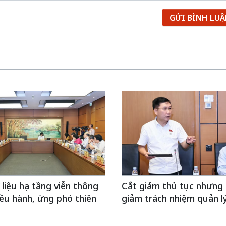
GỬI BÌNH LU
 liệu hạ tầng viễn thông
Cắt giảm thủ tục nhưng
ều hành, ứng phó thiên
giảm trách nhiệm quản l