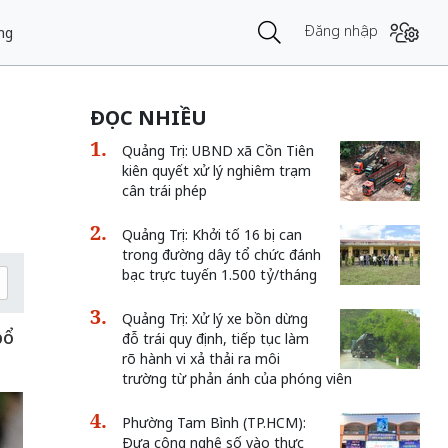
Đăng nhập
ng
ĐỌC NHIỀU
Quảng Trị: UBND xã Cồn Tiên
kiên quyết xử lý nghiêm trạm
cân trái phép
Quảng Trị: Khởi tố 16 bị can
trong đường dây tổ chức đánh
bạc trực tuyến 1.500 tỷ/tháng
Quảng Trị: Xử lý xe bồn dừng
bổ
đỗ trái quy định, tiếp tục làm
rõ hành vi xả thải ra môi
trường từ phản ánh của phóng viên
Phường Tam Bình (TP.HCM):
Đưa công nghệ số vào thực