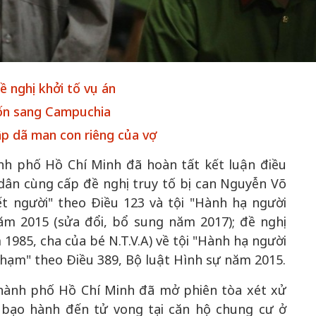
50 năm Việt 
 nghị khởi tố vụ án
m gia
50 năm Việt Nam gia
nhập UNESCO
rốn sang Campuchia
 Khơi
nhập UNESCO: Khơi
nguồn nội lực 
p dã man con riêng của vợ
n hóa,
nguồn nội lực văn hóa,
định hình vị t
 kiến
định hình vị thế kiến
tạo | Kỳ 1: K
nh phố Hồ Chí Minh đã hoàn tất kết luận điều
g kiến
tạo | Kỳ 3: Hội nhập
hòa bình thể h
dân cùng cấp đề nghị truy tố bị can Nguyễn Võ
ạo mới
quốc tế bằng bản lĩnh
quyết định l
ết người" theo Điều 123 và tội "Hành hạ người
Việt Nam
ăm 2015 (sửa đổi, bổ sung năm 2017); đề nghị
1985, cha của bé N.T.V.A) về tội "Hành hạ người
 phạm" theo Điều 389, Bộ luật Hình sự năm 2015.
hành phố Hồ Chí Minh đã mở phiên tòa xét xử
bị bạo hành đến tử vong tại căn hộ chung cư ở