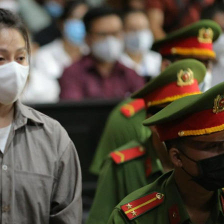
Bắc Biên - Giữ một ngô
i nhà
làng ven sông Hồng c
Nội
TS. Trần Kim Hào