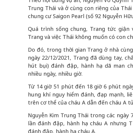
Theo nội dung vụ án, Nguyễn Võ Quỳnh 
Trung Thái và ở cùng con riêng của Thái 
chung cư Saigon Pearl (số 92 Nguyễn Hữ
Quá trình sống chung, Trang tức giận v
Trang và việc Thái không muốn có con ch
Do đó, trong thời gian Trang ở nhà cùng
ngày 22/12/2021, Trang đã dùng tay, chân
hút bụi) đánh đập, hành hạ dã man ch
nhiều ngày, nhiều giờ.
Từ 14 giờ 51 phút đến 18 giờ 6 phút ngày
hung khí nguy hiểm đánh, đạp mạnh, liê
trên cơ thể của cháu A dẫn đến cháu A tử
Nguyễn Kim Trung Thái trong các ngày 7,
lần đánh đập, hành hạ cháu A nhưng T
đánh đập, hành hạ cháu A.