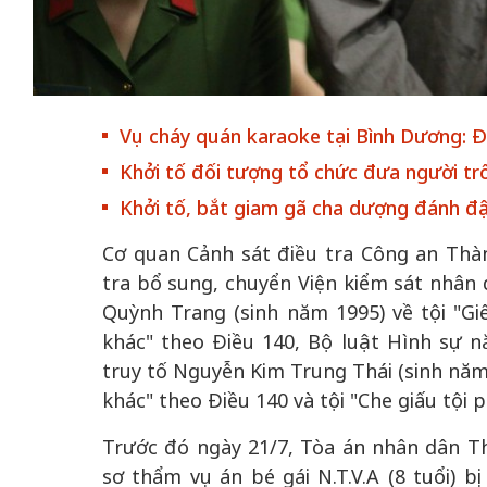
Vụ cháy quán karaoke tại Bình Dương: Đề
 gia
50 năm Việt Na
Khởi tố đối tượng tổ chức đưa người t
hơi
nhập UNESCO:
Khởi tố, bắt giam gã cha dượng đánh đậ
 hình
Hà Nội vững bước vào
nguồn nội lực vă
ỳ 2:
không gian phát triển
định hình vị thế
Cơ quan Cảnh sát điều tra Công an Thà
tác
mới - Kỳ 5: Thủ đô qua
tạo | Kỳ 4: Sán
tra bổ sung, chuyển Viện kiểm sát nhân 
hát
lăng kính số hóa
làm nên diện m
Quỳnh Trang (sinh năm 1995) về tội "Gi
khác" theo Điều 140, Bộ luật Hình sự n
truy tố Nguyễn Kim Trung Thái (sinh năm 
khác" theo Điều 140 và tội "Che giấu tội
Trước đó ngày 21/7, Tòa án nhân dân T
sơ thẩm vụ án bé gái N.T.V.A (8 tuổi) 