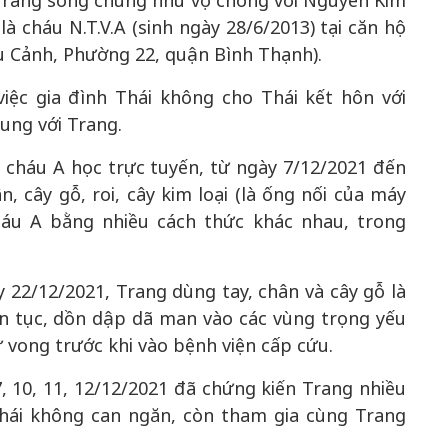
Trang sống chung như vợ chồng với Nguyễn Kim
là cháu N.T.V.A (sinh ngày 28/6/2013) tại căn hộ
u Cảnh, Phường 22, quận Bình Thạnh).
iệc gia đình Thái không cho Thái kết hôn với
ung với Trang.
 cháu A học trực tuyến, từ ngày 7/12/2021 đến
, cây gỗ, roi, cây kim loại (là ống nối của máy
áu A bằng nhiều cách thức khác nhau, trong
 22/12/2021, Trang dùng tay, chân và cây gỗ là
n tục, dồn dập dã man vào các vùng trọng yếu
 vong trước khi vào bệnh viện cấp cứu.
 10, 11, 12/12/2021 đã chứng kiến Trang nhiều
hái không can ngăn, còn tham gia cùng Trang