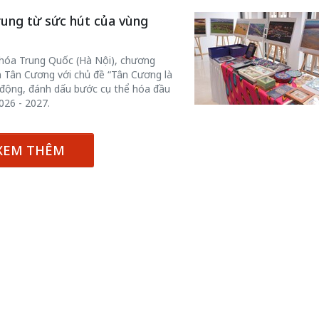
Trung từ sức hút của vùng
 hóa Trung Quốc (Hà Nội), chương
ịch Tân Cương với chủ đề “Tân Cương là
i động, đánh dấu bước cụ thể hóa đầu
026 - 2027.
XEM THÊM
Bắc Biên - Giữ một ngô
i nhà
làng ven sông Hồng c
Nội
TS. Trần Kim Hào