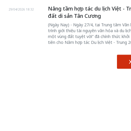
Nâng tầm hợp tác du lịch Việt - 
29/04/2026 18:32
đất di sản Tân Cương
(Ngày Nay) - Ngày 27/4, tại Trung tâm Văn
trình giới thiệu tài nguyên văn hóa và du l
một vùng đất tuyệt vời” đã chính thức khở
tiên cho Năm hợp tác Du lịch Việt - Trung 2
chiến của những chiếc
Khách đến chơ
vàng” trên không gian
Lê Hiền
 Nam