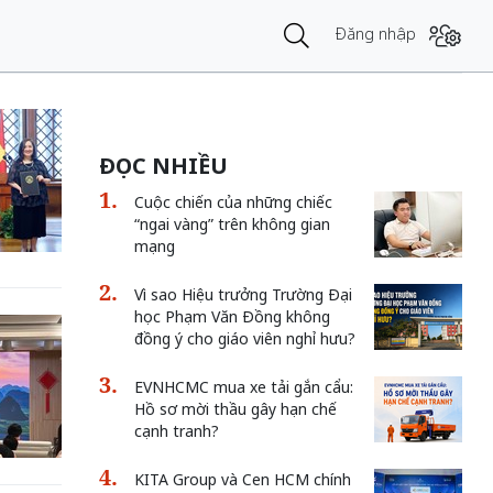
Đăng nhập
ĐỌC NHIỀU
Cuộc chiến của những chiếc
“ngai vàng” trên không gian
mạng
Vì sao Hiệu trưởng Trường Đại
học Phạm Văn Đồng không
đồng ý cho giáo viên nghỉ hưu?
EVNHCMC mua xe tải gắn cẩu:
Hồ sơ mời thầu gây hạn chế
cạnh tranh?
KITA Group và Cen HCM chính