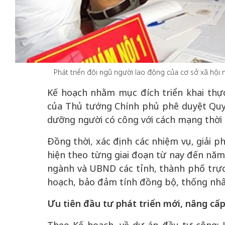
 gia
50 năm Việt Na
Phát triển đội ngũ người lao động của cơ sở xã hộ
hơi
nhập UNESCO:
Kế hoạch nhằm mục đích triển khai thự
 hình
Hà Nội vững bước vào
nguồn nội lực vă
của Thủ tướng Chính phủ phê duyệt Quy 
ỳ 2:
không gian phát triển
định hình vị thế
dưỡng người có công với cách mạng thời 
tác
mới - Kỳ 5: Thủ đô qua
tạo | Kỳ 4: Sán
hát
lăng kính số hóa
làm nên diện m
Đồng thời, xác định các nhiệm vụ, giải p
hiện theo từng giai đoạn từ nay đến năm
ngành và UBND các tỉnh, thành phố trực
hoạch, bảo đảm tính đồng bộ, thống nhất
Ưu tiên đầu tư phát triển mới, nâng cấp