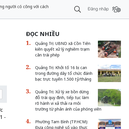
ng người có công với cách
Đăng nhập
ĐỌC NHIỀU
Quảng Trị: UBND xã Cồn Tiên
kiên quyết xử lý nghiêm trạm
cân trái phép
Quảng Trị: Khởi tố 16 bị can
trong đường dây tổ chức đánh
bạc trực tuyến 1.500 tỷ/tháng
Quảng Trị: Xử lý xe bồn dừng
đỗ trái quy định, tiếp tục làm
rõ hành vi xả thải ra môi
ực
trường từ phản ánh của phóng viên
1 -
Phường Tam Bình (TP.HCM):
Đưa công nghệ số vào thực