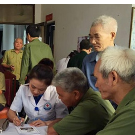
Bắc Biên - Giữ một ngô
i nhà
làng ven sông Hồng c
Nội
TS. Trần Kim Hào