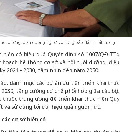
50 năm Việt 
m gia
50 năm Việt Nam gia
nhập UNESCO
i nuôi dưỡng, điều dưỡng người có công bảo đảm chất lượng.
 Khơi
nhập UNESCO: Khơi
nguồn nội lực 
c hiện có hiệu quả Quyết định số 1007/QĐ-TTg
n hóa,
nguồn nội lực văn hóa,
định hình vị t
hoạch hệ thống cơ sở xã hội nuôi dưỡng, điều
 kiến
định hình vị thế kiến
tạo | Kỳ 1: K
kỳ 2021 - 2030, tầm nhìn đến năm 2050.
g kiến
tạo | Kỳ 3: Hội nhập
hòa bình thể h
ạo mới
quốc tế bằng bản lĩnh
quyết định l
háp, danh mục các dự án ưu tiên triển khai thực
Việt Nam
 2030; tăng cường cơ chế phối hợp giữa các bộ,
 thuộc trung ương để triển khai thực hiện Quy
 và sử dụng tối ưu, hiệu quả nguồn lực.
 các cơ sở hiện có