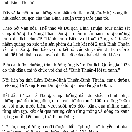
tỉnh Bình Thuận).
Đây sẽ là một trong những sản phẩm du lịch mới, được kỳ vọng thu
hút khách du lịch của tỉnh Bình Thuận trong thời gian tới.
Theo Sở Văn hóa, Thể thao và Du lịch Bình Thuận, tour khảo sát
cung đường Tà Năng-Phan Dũng là điểm nhấn nằm trong chương
trình du lịch chủ đề "Hành trình Biển và Hoa" từ ngày 29-30/9
nhằm quảng bá xúc tiến sản phẩm du lịch kết nối 2 tỉnh Bình Thuận
và Lâm Đồng; đảm bảo vai trò kết nối các khu, điểm du lịch của 2
tỉnh để hình thành các tuyến du lịch độc đáo, hấp dẫn du khách.
Bên cạnh đó, chương trình hưởng ứng Năm Du lịch Quốc gia 2023
do tỉnh đăng cai tổ chức với chủ đề "Bình Thuận-Hội tụ xanh."
Nối liền ba tỉnh Lâm Đồng-Ninh Thuận-Bình Thuận, cung đường
trekking Tà Năng-Phan Dũng có tổng chiều dài gần 60km.
Bắt đầu từ xã Tà Năng, cung đường dẫn du khách chinh phục
những quả đồi trùng điệp, di chuyển từ độ cao 1.100m xuống 500m
so với mực nước biển, vượt suối, trèo đèo, băng qua những cánh
rừng rậm rạp, kéo dài qua những cánh rừng thông và đồng cỏ xanh
bạt ngàn rồi kết thúc tại xã Phan Dũng.
Từ lâu, cung đường này đã được nhiều "phượt thủ" truyền tai nhau
là một trong những cung đường đẹp nhất Việt Nam.