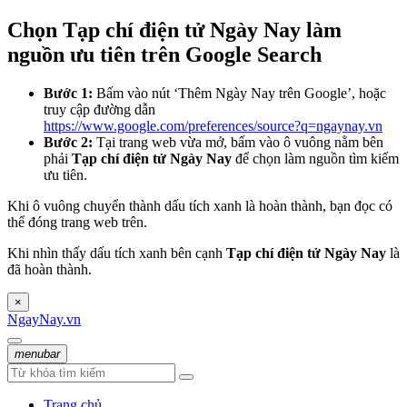
Chọn Tạp chí điện tử Ngày Nay làm
nguồn ưu tiên trên Google Search
Bước 1:
Bấm vào nút ‘Thêm Ngày Nay trên Google’, hoặc
truy cập đường dẫn
https://www.google.com/preferences/source?q=ngaynay.vn
Bước 2:
Tại trang web vừa mở, bấm vào ô vuông nằm bên
phải
Tạp chí điện tử Ngày Nay
để chọn làm nguồn tìm kiếm
ưu tiên.
Khi ô vuông chuyển thành dấu tích xanh là hoàn thành, bạn đọc có
thể đóng trang web trên.
Khi nhìn thấy dấu tích xanh bên cạnh
Tạp chí điện tử Ngày Nay
là
đã hoàn thành.
×
NgayNay.vn
menubar
Trang chủ