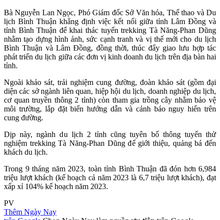
Bà Nguyễn Lan Ngọc, Phó Giám đốc Sở Văn hóa, Thể thao và Du
lịch Bình Thuận khẳng định việc kết nối giữa tỉnh Lâm Đồng và
tỉnh Bình Thuận để khai thác tuyến trekking Tà Năng-Phan Dũng
nhằm tạo dựng hình ảnh, sức cạnh tranh và vị thế mới cho du lịch
Bình Thuận và Lâm Đồng, đồng thời, thúc đẩy giao lưu hợp tác
phát triển du lịch giữa các đơn vị kinh doanh du lịch trên địa bàn hai
tỉnh.
Ngoài khảo sát, trải nghiệm cung đường, đoàn khảo sát (gồm đại
diện các sở ngành liên quan, hiệp hội du lịch, doanh nghiệp du lịch,
cơ quan truyền thông 2 tỉnh) còn tham gia trồng cây nhằm bảo vệ
môi trường, lắp đặt biển hướng dẫn và cảnh báo nguy hiển trên
cung đường.
Dịp này, ngành du lịch 2 tỉnh cũng tuyên bố thông tuyến thử
nghiệm trekking Tà Năng-Phan Dũng để giới thiệu, quảng bá đến
khách du lịch.
Trong 9 tháng năm 2023, toàn tỉnh Bình Thuận đã đón hơn 6,984
triệu lượt khách (kế hoạch cả năm 2023 là 6,7 triệu lượt khách), đạt
xấp xỉ 104% kế hoạch năm 2023.
PV
Thêm Ngày Nay