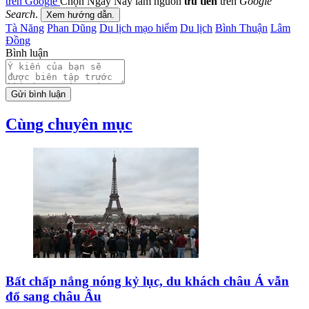
trên Google
Chọn Ngày Nay làm nguồn
ưu tiên
trên
Google
Search
.
Xem hướng dẫn.
Tà Năng
Phan Dũng
Du lịch mạo hiểm
Du lịch
Bình Thuận
Lâm
Đồng
Bình luận
Gửi bình luận
Cùng chuyên mục
Bất chấp nắng nóng kỷ lục, du khách châu Á vẫn
đổ sang châu Âu