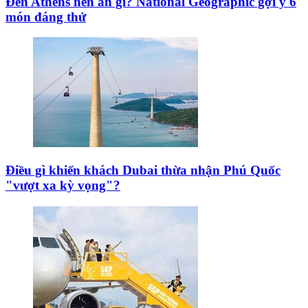
Đến Athens nên ăn gì? National Geographic gợi ý 6
món đáng thử
Điều gì khiến khách Dubai thừa nhận Phú Quốc
"vượt xa kỳ vọng"?