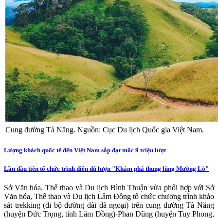
Cung đường Tà Năng. Nguồn: Cục Du lịch Quốc gia Việt Nam.
Lượng khách quốc tế đến Việt Nam sắp đạt mốc 9 triệu lượt
Lần đầu tiên tổ chức trình diễn dù lượn "Khám phá thung lũng Mường Lò"
Sở Văn hóa, Thể thao và Du lịch Bình Thuận vừa phối hợp với Sở
Văn hóa, Thể thao và Du lịch Lâm Đồng tổ chức chương trình khảo
sát trekking (đi bộ đường dài dã ngoại) trên cung đường Tà Năng
(huyện Đức Trọng, tỉnh Lâm Đồng)-Phan Dũng (huyện Tuy Phong,