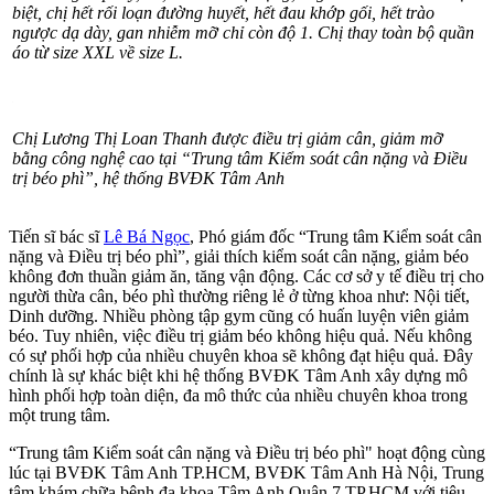
Chị Lương Thị Loan Thanh, 45 tuổi, sau 2,5 tháng điều trị tại “Tru
giảm hàng loạt chỉ số: 9,9kg cân nặng, 28cm vòng bụng, 5cm vòng đ
4kg/cm² chỉ số BMI. Đặc biệt, chị hết rối loạn đường huyết, hết đau
còn độ 1. Chị thay toàn bộ quần áo từ size XXL về size L.
Chị Lương Thị Loan Thanh được điều trị giảm cân, giảm mỡ