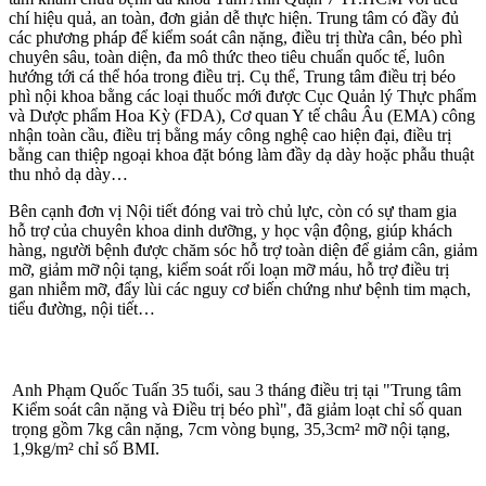
bằng công nghệ cao tại “Trung tâm Kiểm soát cân nặng và Điều
trị béo phì”, hệ thống BVĐK Tâm Anh
Tiến sĩ bác sĩ
Lê Bá Ngọc
, Phó giám đốc “Trung tâm Kiểm soát cân
nặng và Điều trị béo phì”, giải thích kiểm soát cân nặng, giảm béo
không đơn thuần giảm ăn, tăng vận động. Các cơ sở y tế điều trị cho
người thừa cân, béo phì thường riêng lẻ ở từng khoa như: Nội tiết,
Dinh dưỡng. Nhiều phòng tập gym cũng có huấn luyện viên giảm
béo. Tuy nhiên, việc điều trị giảm béo không hiệu quả. Nếu không
có sự phối hợp của nhiều chuyên khoa sẽ không đạt hiệu quả. Đây
chính là sự khác biệt khi hệ thống BVĐK Tâm Anh xây dựng mô
hình phối hợp toàn diện, đa mô thức của nhiều chuyên khoa trong
một trung tâm.
“Trung tâm Kiểm soát cân nặng và Điều trị béo phì" hoạt động cùng
lúc tại BVĐK Tâm Anh TP.HCM, BVĐK Tâm Anh Hà Nội, Trung
tâm khám chữa bệnh đa khoa Tâm Anh Quận 7 TP.HCM với tiêu
chí hiệu quả, an toàn, đơn giản dễ thực hiện. Trung tâm có đầy đủ
các phương pháp để kiểm soát cân nặng, điều trị thừa cân, béo phì
chuyên sâu, toàn diện, đa mô thức theo tiêu chuẩn quốc tế, luôn
hướng tới cá thể hóa trong điều trị. Cụ thể, Trung tâm điều trị béo
phì nội khoa bằng các loại thuốc mới được Cục Quản lý Thực phẩm
và Dược phẩm Hoa Kỳ (FDA), Cơ quan Y tế châu Âu (EMA) công
nhận toàn cầu, điều trị bằng máy công nghệ cao hiện đại, điều trị