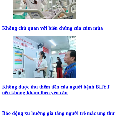
Thêm Ngày Nay
trên Google
Chọn Ngày Nay làm nguồn
ưu tiên
trên
Google
Search
.
Xem hướng dẫn.
Bệnh viện
Tâm Anh
VNVC
trung tâm
béo phì
cân nặng
điều trị
bệnh viện
chuyên khoa
Bình luận
Gửi bình luận
Cùng chuyên mục
Không chủ quan với biến chứng của cúm mùa