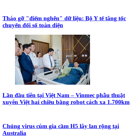
Không được thu thêm tiền của người bệnh BHYT
nếu không khám theo yêu cầu
Báo động xu hướng gia tăng người trẻ mắc ung thư
Tháo gỡ "điểm nghẽn" dữ liệu: Bộ Y tế tăng tốc
chuyển đổi số toàn diện