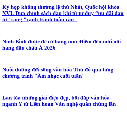
Tháo gỡ "điểm nghẽn" dữ liệu: Bộ Y tế tăng tốc
chuyển đổi số toàn diện
Báo động xu hướng gia tăng người trẻ mắc ung thư
Quảng Trị: Khởi tố 16 bị can trong đường dây tổ
chức đánh bạc trực tuyến 1.500 tỷ/tháng
Kỳ họp không thường lệ thứ Nhất, Quốc hội khóa
XVI: Đưa chính sách dầu khí từ tư duy “ưu đãi đầu
tư” sang "cạnh tranh toàn cầu"