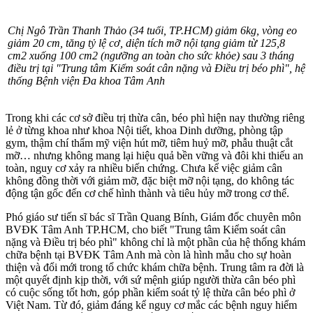
bằng can thiệp ngoại khoa đặt bóng làm đầy dạ dày hoặc phẫu thuật
thu nhỏ dạ dày…
Bên cạnh đơn vị Nội tiết đóng vai trò chủ lực, còn có sự tham gia
hỗ trợ của chuyên khoa dinh dưỡng, y học vận động, giúp khách
hàng, người bệnh được chăm sóc hỗ trợ toàn diện để giảm cân, giảm
mỡ, giảm mỡ nội tạng, kiểm soát rối loạn mỡ máu, hỗ trợ điều trị
gan nhiễm mỡ, đẩy lùi các nguy cơ biến chứng như bệnh tim mạch,
tiểu đường, nội tiết…
Anh Phạm Quốc Tuấn 35 tuổi, sau 3 tháng điều trị tại "Trung tâm
Kiểm soát cân nặng và Điều trị béo phì", đã giảm loạt chỉ số quan
trọng gồm 7kg cân nặng, 7cm vòng bụng, 35,3cm² mỡ nội tạng,
1,9kg/m² chỉ số BMI.
Chị Ngô Trần Thanh Thảo (34 tuổi, TP.HCM) giảm 6kg, vòng eo
giảm 20 cm, tăng tỷ lệ cơ, diện tích mỡ nội tạng giảm từ 125,8
cm2 xuống 100 cm2 (ngưỡng an toàn cho sức khỏe) sau 3 tháng
điều trị tại "Trung tâm Kiểm soát cân nặng và Điều trị béo phì", hệ
thống Bệnh viện Đa khoa Tâm Anh