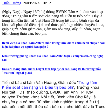
Tuấn Cường
19/09/2024 | 10:12
(Ngày Nay) - Ngày 18/9, hệ thống BVĐK Tâm Anh đưa vào hoạt
động “Trung tâm Kiểm soát cân nặng và Điều trị béo phì”. Đây là
trung tâm đầu tiên tại Việt Nam đặt trong hệ thống bệnh viện đa
khoa với phác đồ điều trị đa mô thức, phối hợp nhiều chuyên khoa,
giúp người bệnh giảm cân, giảm mỡ nội tạng, đẩy lùi bệnh, ngăn
biến chứng thừa cân, béo phì.
Bệnh viện Đa khoa Tâm Anh ra mắt Trung tâm khám chữa bệnh chuyên sâu,
hiện đại phục vụ người dân quận 7
Khai trương phòng khám Đa khoa Tâm Anh Quận 7 chuyên sâu, công nghệ
cao
Đại sứ Hoàng Anh Tuấn: Quyết tâm tiếp tục di sản Tổng Bí thư trong mỗi
"trái tim" ngoại giao!
Tiến sĩ bác sĩ Lâm Văn Hoàng, Giám đốc “
Trung tâm
Kiểm soát cân nặng và Điều trị béo phì
”, Trưởng khoa
Nội tiết - Đái tháo đường, BVĐK Tâm Anh TP.HCM,
nguyên Trưởng khoa Nội tiết, Bệnh viện Chợ Rẫy, là
chuyên gia có hơn 30 năm kinh nghiệm trong điều trị
các bệnh nội tiết, thừa cân béo phì cho biết đây là Trung