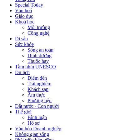
Special Today
Văn hoá
Giáo dục
Khoa học
Môi trường
Công nghệ
Di sản
Sức khỏe
Sống an toàn
Dinh dưỡng
Thuốc hay
Tầm nhìn UNESCO
Du lịch
Điểm đến
Trải nghiệm
Khách sạn
Ẩm thực
Phương tiện
Đất nước - Con người
Thế giới
Bình luận
Hồ sơ
Văn hóa Doanh nghiệp
Không gian sống
Phát triển bền vững