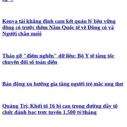
Israel bắt buộc in ảnh cảnh báo sức khỏe trên bao bì
thuốc lá
Tin mới
Hội chợ nghệ thuật Fine Arts Paris 2026 - nơi gặp
gỡ của di sản, thị trường và sáng tạo đương đại
UNESCO Courier: Liệu báo chí đã trở thành "tin
cũ"?
Kenya tái khẳng định cam kết quản lý bền vững
đồng cỏ trước thềm Năm Quốc tế về Đồng cỏ và
Người chăn nuôi