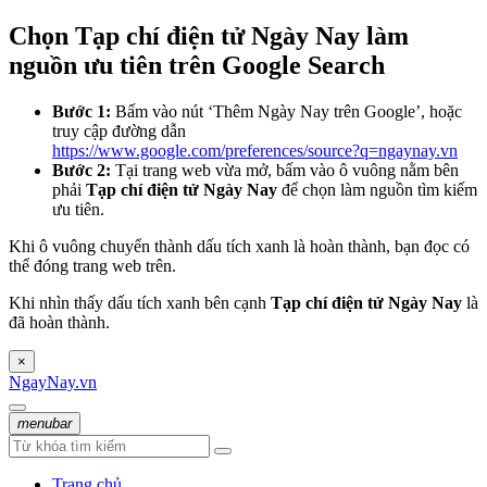
Chọn Tạp chí điện tử Ngày Nay làm
nguồn ưu tiên trên Google Search
Bước 1:
Bấm vào nút ‘Thêm Ngày Nay trên Google’, hoặc
truy cập đường dẫn
https://www.google.com/preferences/source?q=ngaynay.vn
Bước 2:
Tại trang web vừa mở, bấm vào ô vuông nằm bên
phải
Tạp chí điện tử Ngày Nay
để chọn làm nguồn tìm kiếm
ưu tiên.
Khi ô vuông chuyển thành dấu tích xanh là hoàn thành, bạn đọc có
thể đóng trang web trên.
Khi nhìn thấy dấu tích xanh bên cạnh
Tạp chí điện tử Ngày Nay
là
đã hoàn thành.
×
NgayNay.vn
menubar
Trang chủ