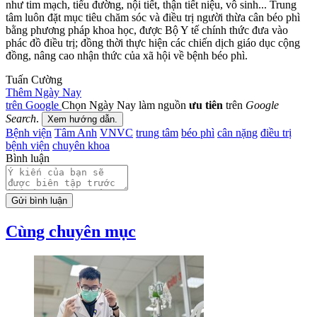
Trong khi các cơ sở điều trị thừa cân, béo phì hiện nay thường riêng
lẻ ở từng khoa như khoa Nội tiết, khoa Dinh dưỡng, phòng tập
gym, thậm chí thẩm mỹ viện hút mỡ, tiêm huỷ mỡ, phẫu thuật cắt
mỡ… nhưng không mang lại hiệu quả bền vững và đôi khi thiếu an
toàn, nguy cơ xảy ra nhiều biến chứng. Chưa kể việc giảm cân
không đồng thời với giảm mỡ, đặc biệt mỡ nội tạng, do không tác
động tận gốc đến cơ chế hình thành và tiêu hủy mỡ trong cơ thể.
Phó giáo sư tiến sĩ bác sĩ Trần Quang Bính, Giám đốc chuyên môn
BVĐK Tâm Anh TP.HCM, cho biết "Trung tâm Kiểm soát cân
nặng và Điều trị béo phì" không chỉ là một phần của hệ thống khám
chữa bệnh tại BVĐK Tâm Anh mà còn là hình mẫu cho sự hoàn
thiện và đổi mới trong tổ chức khám chữa bệnh. Trung tâm ra đời là
một quyết định kịp thời, với sứ mệnh giúp người thừa cân béo phì
có cuộc sống tốt hơn, góp phần kiểm soát tỷ lệ thừa cân béo phì ở
Việt Nam. Từ đó, giảm đáng kể nguy cơ mắc các bệnh nguy hiểm
như tim mạch, tiểu đường, nội tiết, thận tiết niệu, vô sinh... Trung
tâm luôn đặt mục tiêu chăm sóc và điều trị người thừa cân béo phì
bằng phương pháp khoa học, được Bộ Y tế chính thức đưa vào
phác đồ điều trị; đồng thời thực hiện các chiến dịch giáo dục cộng
đồng, nâng cao nhận thức của xã hội về bệnh béo phì.
Tuấn Cường