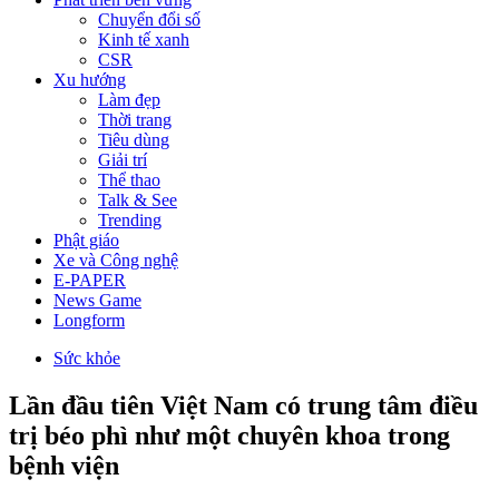
Chuyển đổi số
Kinh tế xanh
CSR
Xu hướng
Làm đẹp
Thời trang
Tiêu dùng
Giải trí
Thể thao
Talk & See
Trending
Phật giáo
Xe và Công nghệ
E-PAPER
News Game
Longform
Sức khỏe
Lần đầu tiên Việt Nam có trung tâm điều
trị béo phì như một chuyên khoa trong
bệnh viện