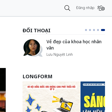
Đăng nhập
ĐỐI THOẠI
Cuộc chiến của những chiếc
hân
“ngai vàng” trên không gian
mạng
ễ
Nguyễn Nam
LONGFORM