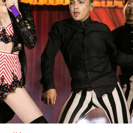
50 năm Việt Nam gia
nhập UNESCO - Khơi
nguồn nội lực, định hình
Hà Nội vững 
vị thế kiến tạo | Kỳ 2:
không gian ph
Chuyển hóa hợp tác
mới - Kỳ 5: Th
thành động lực phát
lăng kính s
triển