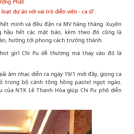
tượng Phật
oạt dự án với vai trò diễn viên - ca sĩ'
c hết mình và đều đặn ra MV hàng tháng. Xuyên
g hầu hết các mặt báo, kèm theo đó cũng là
oàn, hướng tới phong cách trưởng thành.
hot girl Chi Pu dễ thương mà thay vào đó là
giải âm nhạc diễn ra ngày 19/1 mới đây, giọng ca
ỏ trong bộ cánh tông hồng pastel ngọt ngào.
âu của NTK Lê Thanh Hòa giúp Chi Pu phô diễn