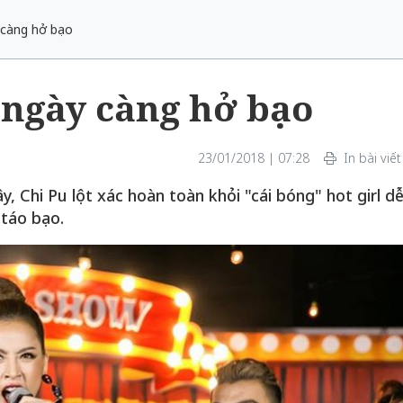
y càng hở bạo
u ngày càng hở bạo
Vẻ đẹp của khoa học n
23/01/2018 | 07:28
In bài viết
văn
y, Chi Pu lột xác hoàn toàn khỏi "cái bóng" hot girl d
Lưu Nguyệt Linh
táo bạo.