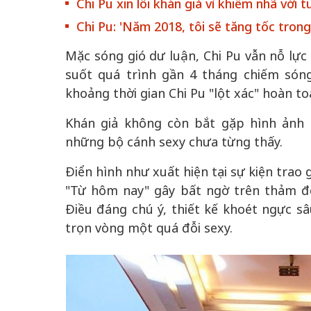
Chi Pu xin lỗi khán giả vì khiếm nhã với 
Chi Pu: 'Năm 2018, tôi sẽ tăng tốc trong l
Mặc sóng gió dư luận, Chi Pu vẫn nỗ lự
suốt quá trình gần 4 tháng chiếm són
khoảng thời gian Chi Pu "lột xác" hoàn t
Khán giả không còn bắt gặp hình ảnh 
những bộ cánh sexy chưa từng thấy.
Điển hình như xuất hiện tại sự kiện trao 
"Từ hôm nay" gây bất ngờ trên thảm đ
Điều đáng chú ý, thiết kế khoét ngực s
trọn vòng một quá đỗi sexy.