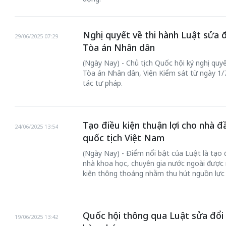
Nghị quyết về thi hành Luật sửa 
29/06/2025 07:29
Tòa án Nhân dân
(Ngày Nay) - Chủ tịch Quốc hội ký nghị quyế
Tòa án Nhân dân, Viện Kiểm sát từ ngày 1/
tác tư pháp.
chiến của những chiếc
Tạo điều kiện thuận lợi cho nhà đ
Khách đến chơ
24/06/2025 13:54
vàng” trên không gian
quốc tịch Việt Nam
Lê Hiền
(Ngày Nay) - Điểm nổi bật của Luật là tạo đ
 Nam
nhà khoa học, chuyên gia nước ngoài được 
kiện thông thoáng nhằm thu hút nguồn lực 
Quốc hội thông qua Luật sửa đổi
19/06/2025 13:42