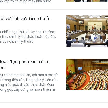
sắp xếp tổ chức bộ máy nhà nước.
i với lĩnh vực tiêu chuẩn,
nh Phiên họp thứ 41, Ủy ban Thường
ếp thu, chỉnh lý dự thảo Luật sửa đổi,
à quy chuẩn kỹ thuật.
oạt động tiếp xúc cử tri
ơn
ều có những dấu ấn, đổi mới được cử
i trong tiếp xúc, lắng nghe ý kiến của
àng hiệu quả, đi vào thực chất. Qua
 đóng góp xây dựng và hoàn thiện hệ