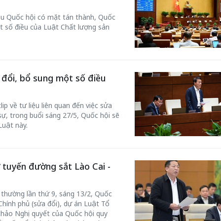
iểu Quốc hội có mặt tán thành, Quốc
t số điều của Luật Chất lượng sản
50 năm Việt 
m gia
50 năm Việt Nam gia
nhập UNESCO
 đổi, bổ sung một số điều
 Khơi
nhập UNESCO: Khơi
nguồn nội lực 
n hóa,
nguồn nội lực văn hóa,
định hình vị t
ip về tư liệu liên quan đến việc sửa
 kiến
định hình vị thế kiến
tạo | Kỳ 1: K
sự, trong buổi sáng 27/5, Quốc hội sẽ
Luật này.
g kiến
tạo | Kỳ 3: Hội nhập
hòa bình thể h
ạo mới
quốc tế bằng bản lĩnh
quyết định l
Việt Nam
 tuyến đường sắt Lào Cai -
 thường lần thứ 9, sáng 13/2, Quốc
Chính phủ (sửa đổi), dự án Luật Tổ
 thảo Nghị quyết của Quốc hội quy