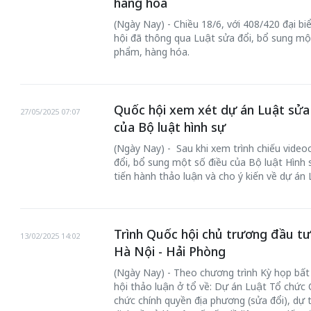
hàng hóa
(Ngày Nay) - Chiều 18/6, với 408/420 đại b
hội đã thông qua Luật sửa đổi, bổ sung mộ
phẩm, hàng hóa.
 gia
50 năm Việt Na
Quốc hội xem xét dự án Luật sửa
27/05/2025 07:07
hơi
nhập UNESCO:
của Bộ luật hình sự
 hình
Hà Nội vững bước vào
nguồn nội lực vă
(Ngày Nay) - Sau khi xem trình chiếu videocl
ỳ 2:
không gian phát triển
định hình vị thế
đổi, bổ sung một số điều của Bộ luật Hình 
tiến hành thảo luận và cho ý kiến về dự án 
tác
mới - Kỳ 5: Thủ đô qua
tạo | Kỳ 4: Sán
hát
lăng kính số hóa
làm nên diện m
Trình Quốc hội chủ trương đầu tư
13/02/2025 14:02
Hà Nội - Hải Phòng
(Ngày Nay) - Theo chương trình Kỳ họp bất
hội thảo luận ở tổ về: Dự án Luật Tổ chức 
chức chính quyền địa phương (sửa đổi), dự