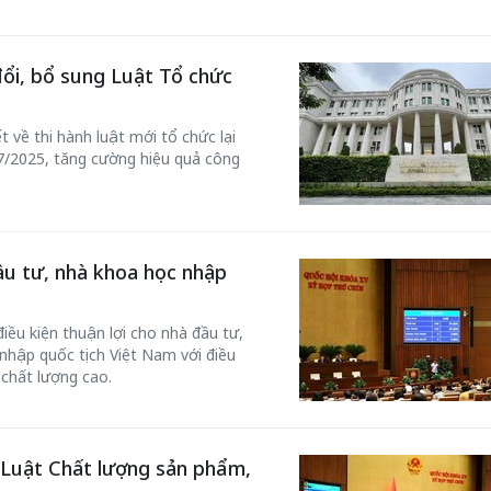
đổi, bổ sung Luật Tổ chức
t về thi hành luật mới tổ chức lại
7/2025, tăng cường hiệu quả công
Bắc Biên - Giữ một ngô
ầu tư, nhà khoa học nhập
i nhà
làng ven sông Hồng c
Nội
iều kiện thuận lợi cho nhà đầu tư,
TS. Trần Kim Hào
nhập quốc tịch Việt Nam với điều
chất lượng cao.
 Luật Chất lượng sản phẩm,