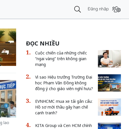
Đăng nhập
ĐỌC NHIỀU
Cuộc chiến của những chiếc
“ngai vàng” trên không gian
mạng
Vì sao Hiệu trưởng Trường Đại
học Phạm Văn Đồng không
đồng ý cho giáo viên nghỉ hưu?
EVNHCMC mua xe tải gắn cẩu:
Hồ sơ mời thầu gây hạn chế
cạnh tranh?
g lao
KITA Group và Cen HCM chính