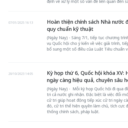
định về xử lý một số vấn đề liên quan đến 
Hoàn thiện chính sách Nhà nước đố
07/01/2025 16:13
quy chuẩn kỹ thuật
(Ngày Nay) - Sáng 7/1, tiếp tục chương trì
vụ Quốc hội cho ý kiến về việc giải trình, ti
bổ sung một số điều của Luật Tiêu chuẩn v
Kỳ họp thứ 6, Quốc hội khóa XV: H
20/10/2023 14:05
ngày càng hiệu quả, chuyên sâu h
(Ngày Nay) - Mỗi kỳ họp Quốc hội đi qua đ
tri cả nước ghi nhận. Đặc biệt là việc đổi mớ
cử tri giúp hoạt động tiếp xúc cử tri ngày c
đó, cử tri thể hiện quyền làm chủ, tích cực
thống chính sách, pháp luật.