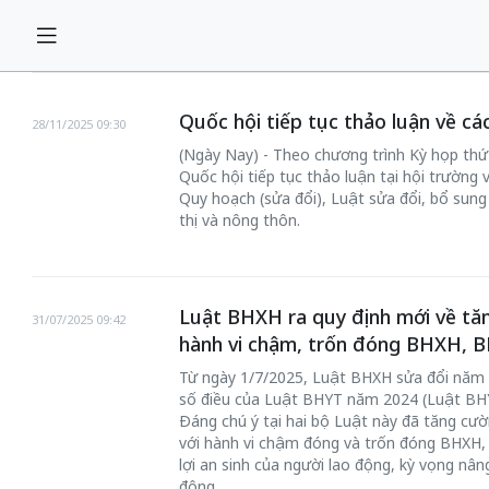
Quốc hội tiếp tục thảo luận về cá
28/11/2025 09:30
(Ngày Nay) - Theo chương trình Kỳ họp thứ
Quốc hội tiếp tục thảo luận tại hội trường 
Quy hoạch (sửa đổi), Luật sửa đổi, bổ sun
thị và nông thôn.
Luật BHXH ra quy định mới về tăng
31/07/2025 09:42
hành vi chậm, trốn đóng BHXH, 
Từ ngày 1/7/2025, Luật BHXH sửa đổi năm 
số điều của Luật BHYT năm 2024 (Luật BHY
Đáng chú ý tại hai bộ Luật này đã tăng cườ
với hành vi chậm đóng và trốn đóng BHXH,
lợi an sinh của người lao động, kỳ vọng nâ
động.