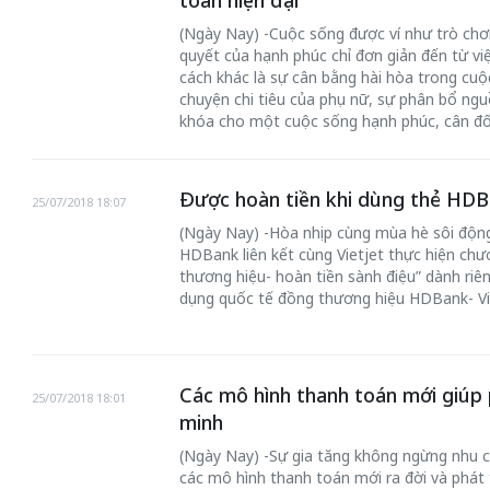
toán hiện đại
(Ngày Nay) -Cuộc sống được ví như trò chơi
quyết của hạnh phúc chỉ đơn giản đến từ việ
cách khác là sự cân bằng hài hòa trong cuộ
chuyện chi tiêu của phụ nữ, sự phân bổ nguồn
khóa cho một cuộc sống hạnh phúc, cân đố
Được hoàn tiền khi dùng thẻ HDB
25/07/2018 18:07
(Ngày Nay) -Hòa nhịp cùng mùa hè sôi động
HDBank liên kết cùng Vietjet thực hiện chư
thương hiệu- hoàn tiền sành điệu” dành riê
dụng quốc tế đồng thương hiệu HDBank- Vie
Các mô hình thanh toán mới giúp
25/07/2018 18:01
minh
(Ngày Nay) -Sự gia tăng không ngừng nhu c
các mô hình thanh toán mới ra đời và phát 