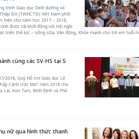
ng trình Giáo dục Dinh dưỡng và
ữ Thập Đỏ (TWHCTĐ) Việt Nam phối
ực hiện cho năm học 2017 – 2018,
ình được tái khởi động với Hội nghị
hát triển thể lực – Uống sữa, Vận động, Khỏe mạnh cho trẻ em tuổi h
ành cùng các SV-HS tại 5
07/2018, Quỹ Hỗ trợ Giáo dục Lê
Chắp Cánh Ước Mơ" năm 2018 cho
Gia Lai, Kon Tum, Bình Định và Phú
phụ nữ qua hình thức thanh