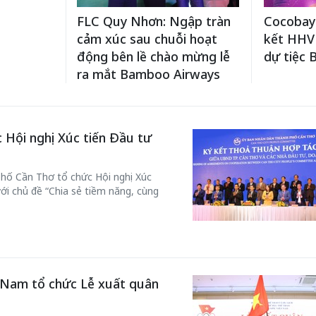
FLC Quy Nhơn: Ngập tràn
Cocobay
cảm xúc sau chuỗi hoạt
kết HHV
động bên lề chào mừng lễ
dự tiệc 
ra mắt Bamboo Airways
Hội nghị Xúc tiến Đầu tư
hố Cần Thơ tổ chức Hội nghị Xúc
i chủ đề “Chia sẻ tiềm năng, cùng
Bắc Biên - Giữ một ngô
i nhà
làng ven sông Hồng c
Nội
TS. Trần Kim Hào
t Nam tổ chức Lễ xuất quân