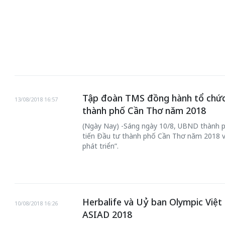
Tập đoàn TMS đồng hành tổ chức 
13/08/2018 16:57
thành phố Cần Thơ năm 2018
(Ngày Nay) -Sáng ngày 10/8, UBND thành p
tiến Đầu tư thành phố Cần Thơ năm 2018 vớ
chiến của những chiếc
phát triển”.
Khách đến chơ
vàng” trên không gian
Lê Hiền
 Nam
Herbalife và Uỷ ban Olympic Việ
10/08/2018 16:26
ASIAD 2018