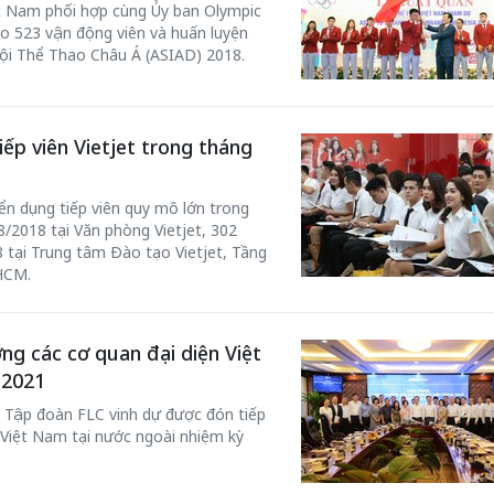
ệt Nam phối hợp cùng Ủy ban Olympic
o 523 vận động viên và huấn luyện
ội Thể Thao Châu Á (ASIAD) 2018.
ếp viên Vietjet trong tháng
50 năm Việt 
yển dụng tiếp viên quy mô lớn trong
m gia
50 năm Việt Nam gia
nhập UNESCO
/2018 tại Văn phòng Vietjet, 302
 Khơi
nhập UNESCO: Khơi
nguồn nội lực 
 tại Trung tâm Đào tạo Vietjet, Tầng
n hóa,
nguồn nội lực văn hóa,
định hình vị t
HCM.
 kiến
định hình vị thế kiến
tạo | Kỳ 1: K
g kiến
tạo | Kỳ 3: Hội nhập
hòa bình thể h
g các cơ quan đại diện Việt
ạo mới
quốc tế bằng bản lĩnh
quyết định l
-2021
Việt Nam
h, Tập đoàn FLC vinh dự được đón tiếp
 Việt Nam tại nước ngoài nhiệm kỳ