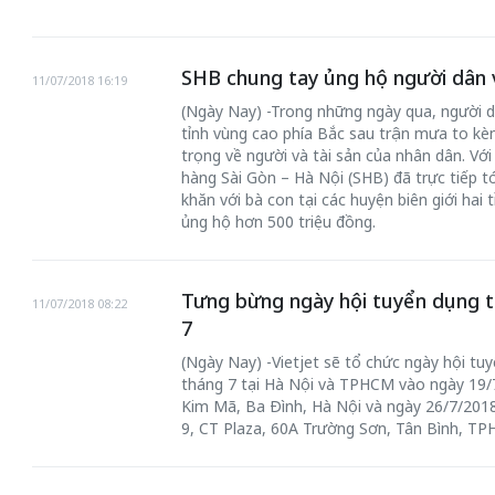
SHB chung tay ủng hộ người dân 
11/07/2018 16:19
(Ngày Nay) -Trong những ngày qua, người 
tỉnh vùng cao phía Bắc sau trận mưa to kèm
trọng về người và tài sản của nhân dân. Vớ
hàng Sài Gòn – Hà Nội (SHB) đã trực tiếp tớ
khăn với bà con tại các huyện biên giới hai 
ủng hộ hơn 500 triệu đồng.
Tưng bừng ngày hội tuyển dụng ti
11/07/2018 08:22
7
(Ngày Nay) -Vietjet sẽ tổ chức ngày hội tu
tháng 7 tại Hà Nội và TPHCM vào ngày 19/7
Kim Mã, Ba Đình, Hà Nội và ngày 26/7/2018
9, CT Plaza, 60A Trường Sơn, Tân Bình, TP