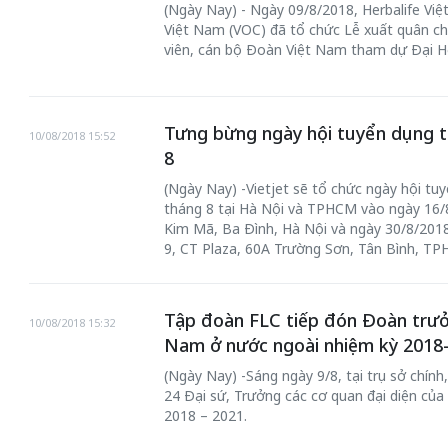
(Ngày Nay) - Ngày 09/8/2018, Herbalife Vi
Việt Nam (VOC) đã tổ chức Lễ xuất quân ch
viên, cán bộ Đoàn Việt Nam tham dự Đại H
Tưng bừng ngày hội tuyển dụng ti
10/08/2018 15:52
8
(Ngày Nay) -Vietjet sẽ tổ chức ngày hội tu
 gia
50 năm Việt Na
tháng 8 tại Hà Nội và TPHCM vào ngày 16/8
hơi
nhập UNESCO:
Kim Mã, Ba Đình, Hà Nội và ngày 30/8/2018
 hình
Hà Nội vững bước vào
nguồn nội lực vă
9, CT Plaza, 60A Trường Sơn, Tân Bình, TP
ỳ 2:
không gian phát triển
định hình vị thế
tác
mới - Kỳ 5: Thủ đô qua
tạo | Kỳ 4: Sán
Tập đoàn FLC tiếp đón Đoàn trưởn
hát
lăng kính số hóa
làm nên diện m
10/08/2018 15:32
Nam ở nước ngoài nhiệm kỳ 2018
(Ngày Nay) -Sáng ngày 9/8, tại trụ sở chín
24 Đại sứ, Trưởng các cơ quan đại diện của
2018 – 2021.