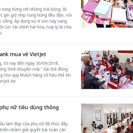
 tung hứng với những trái bóng. Bí
c gìn giữ nhịp tung hứng đều đặn, nói
c sống. Áp dụng sự ví von này sang
 lực tài chính hài hòa, hợp lý là chìa
i.
ank mua vé Vietjet
, từ nay đến ngày 30/09/2018,
ơng trình khuyến mãi “ Xài thẻ đồng
ng cho quý khách hàng sở hữu thẻ tín
tjet Air.
 phụ nữ tiêu dùng thông
ầu làm đẹp của phụ nữ đã thúc đẩy
triển nhằm giải quyết bài toán cân