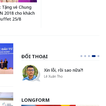
: Tặng vé Chung
N 2018 cho khách
Buffet 25/8
ĐỐI THOẠI
i
Xin lỗi, rồi sao nữa?!
ủa Hà
Lê Xuân Thọ
LONGFORM