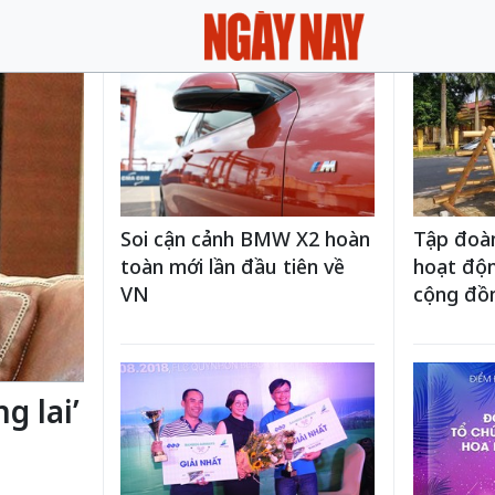
Soi cận cảnh BMW X2 hoàn
Tập đoà
toàn mới lần đầu tiên về
hoạt độn
VN
cộng đồn
g lai’