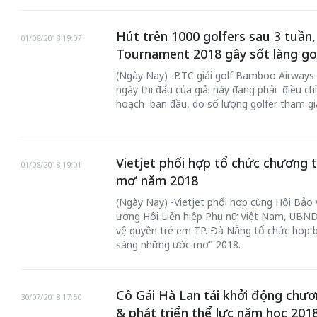
Hút trên 1000 golfers sau 3 tuần
01/08/2018 19:07
Tournament 2018 gây sốt làng gol
(Ngày Nay) -BTC giải golf Bamboo Airways
ngày thi đấu của giải này đang phải điều chỉ
hoạch ban đầu, do số lượng golfer tham gi
Vietjet phối hợp tổ chức chương 
01/08/2018 19:01
mơ’ năm 2018
(Ngày Nay) -Vietjet phối hợp cùng Hội Bảo
ương Hội Liên hiệp Phụ nữ Việt Nam, UBND
vệ quyền trẻ em TP. Đà Nẵng tổ chức họp b
sáng những ước mơ" 2018.
Cô Gái Hà Lan tái khởi động chươ
30/07/2018 17:50
& phát triển thể lực năm học 201