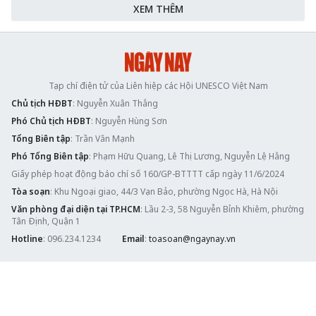
XEM THÊM
Tạp chí điện tử của Liên hiệp các Hội UNESCO Việt Nam
Chủ tịch HĐBT
: Nguyễn Xuân Thắng
Phó Chủ tịch HĐBT
: Nguyễn Hùng Sơn
Tổng Biên tập
: Trần Văn Mạnh
Phó Tổng Biên tập
: Phạm Hữu Quang, Lê Thị Lương, Nguyễn Lệ Hằng
Giấy phép hoạt động báo chí số 160/GP-BTTTT cấp ngày 11/6/2024
Tòa soạn
: Khu Ngoại giao, 44/3 Vạn Bảo, phường Ngọc Hà, Hà Nội
Văn phòng đại diện tại TP.HCM
: Lầu 2-3, 58 Nguyễn Bỉnh Khiêm, phường
Tân Định, Quận 1
Hotline
: 096.234.1234
Email
:
toasoan@ngaynay.vn