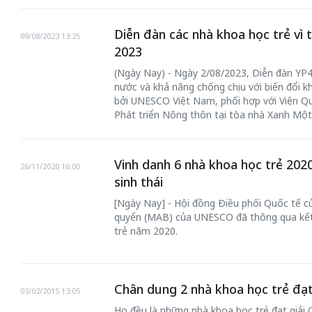
Diễn đàn các nhà khoa học trẻ vì
09/08/2023 13:25
2023
(Ngày Nay) - Ngày 2/08/2023, Diễn đàn YP4
nước và khả năng chống chịu với biến đổi k
bởi UNESCO Việt Nam, phối hợp với Viện Q
Phát triển Nông thôn tại tòa nhà Xanh Một
Vinh danh 6 nhà khoa học trẻ 202
26/11/2020 16:00
chiến của những chiếc
sinh thái
Khách đến chơ
vàng” trên không gian
[Ngày Nay] - Hội đồng Điều phối Quốc tế c
Lê Hiền
quyển (MAB) của UNESCO đã thông qua kết
trẻ năm 2020.
 Nam
Chân dung 2 nhà khoa học trẻ đạt
03/02/2015 13:05
Họ đều là những nhà khoa học trẻ đạt giải 