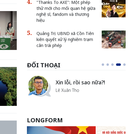
"Thanks To AXE": Một phép
thử mới cho mối quan hệ giữa
nghệ sĩ, fandom và thương
hiệu
Quảng Trị: UBND xã Cồn Tiên
kiên quyết xử lý nghiêm trạm
cân trái phép
ĐỐI THOẠI
i
Xin lỗi, rồi sao nữa?!
ủa Hà
Lê Xuân Thọ
LONGFORM