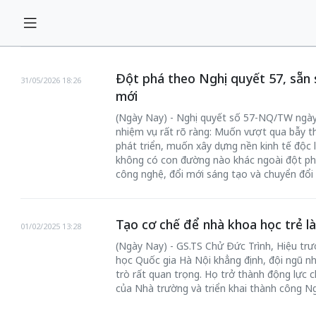
Đột phá theo Nghị quyết 57, sẵn
31/05/2026 18:26
mới
(Ngày Nay) - Nghị quyết số 57-NQ/TW ngày 
nhiệm vụ rất rõ ràng: Muốn vượt qua bẫy t
phát triển, muốn xây dựng nền kinh tế độc l
không có con đường nào khác ngoài đột ph
công nghệ, đổi mới sáng tạo và chuyển đổi 
Tạo cơ chế để nhà khoa học trẻ là
01/02/2025 13:28
(Ngày Nay) - GS.TS Chử Đức Trình, Hiệu tr
học Quốc gia Hà Nội khẳng định, đội ngũ nh
trò rất quan trọng. Họ trở thành động lực 
của Nhà trường và triển khai thành công Ng