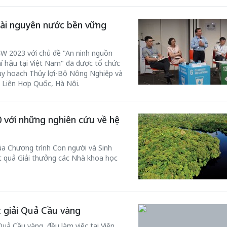
 tài nguyên nước bền vững
W 2023 với chủ đề "An ninh nguồn
hí hậu tại Việt Nam" đã được tổ chức
uy hoạch Thủy lợi-Bộ Nông Nghiệp và
 Liên Hợp Quốc, Hà Nội.
0 với những nghiên cứu về hệ
Bắc Biên - Giữ một ngô
i nhà
làng ven sông Hồng c
ủa Chương trình Con người và Sinh
Nội
 quả Giải thưởng các Nhà khoa học
TS. Trần Kim Hào
 giải Quả Cầu vàng
Quả Cầu vàng, đều làm việc tại Viện