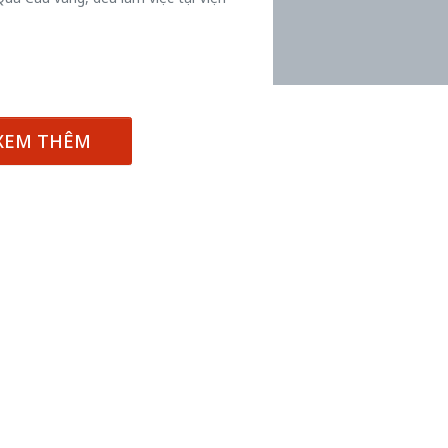
XEM THÊM
50 năm Việt 
m gia
50 năm Việt Nam gia
nhập UNESCO
 Khơi
nhập UNESCO: Khơi
nguồn nội lực 
n hóa,
nguồn nội lực văn hóa,
định hình vị t
 kiến
định hình vị thế kiến
tạo | Kỳ 1: K
g kiến
tạo | Kỳ 3: Hội nhập
hòa bình thể h
ạo mới
quốc tế bằng bản lĩnh
quyết định l
Việt Nam