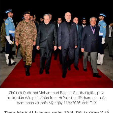
Chủ tịch Quốc hội Mohammad Bagher Ghalibaf (giữa, phía
trước) dẫn đầu phái đoàn Iran tới Pakistan để tham gia cuộc
đàm phán với phía Mỹ ngày 11/4/2026. Ảnh: THX
Theo kênh Al Jazeera ngày 12/4, Bộ trưởng Y tế