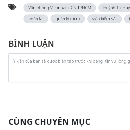
Văn phòng Vietinbank CN TP.HCM
Huỳnh Thị Hu
hoàn lại
quản lý rủi ro
viện kiểm sát
BÌNH LUẬN
CÙNG CHUYÊN MỤC