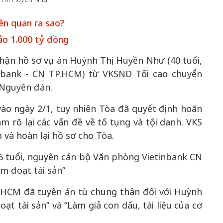
ên quan ra sao?
ảo 1.000 tỷ đồng
50 năm Việt Nam 
a
50 năm Việt Nam gia
nhập UNESCO: K
hận hồ sơ vụ án Huỳnh Thị Huyền Như (40 tuổi,
i
nhập UNESCO: Khơi
nguồn nội lực văn 
inbank - CN TP.HCM) từ VKSND Tối cao chuyển
a,
nguồn nội lực văn hóa,
định hình vị thế k
 Nguyên đán.
n
định hình vị thế kiến
tạo | Kỳ 1: Khát 
n
tạo | Kỳ 3: Hội nhập
hòa bình thể hiện 
ào ngày 2/1, tuy nhiên Tòa đã quyết định hoãn
ới
quốc tế bằng bản lĩnh
quyết định lịch 
àm rõ lại các vấn đề về tố tụng và tội danh. VKS
Việt Nam
và hoàn lại hồ sơ cho Tòa.
 tuổi, nguyên cán bộ Văn phòng Vietinbank CN
ếm đoạt tài sản”
.HCM đã tuyên án tù chung thân đối với Huỳnh
ạt tài sản” và “Làm giả con dấu, tài liệu của cơ