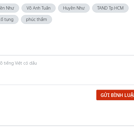
yền Như
Võ Anh Tuấn
Huyền Như
TAND Tp.HCM
tố tụng
phúc thẩm
GỬI BÌNH LU