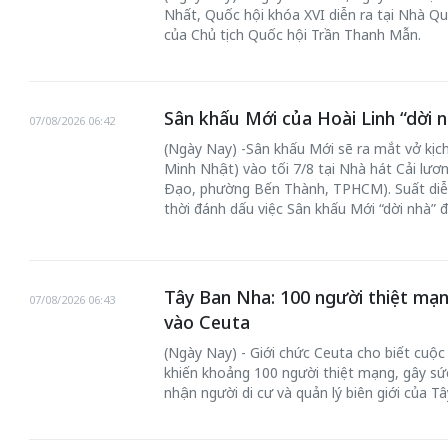
Nhất, Quốc hội khóa XVI diễn ra tại Nhà Qu
của Chủ tịch Quốc hội Trần Thanh Mẫn.
Sân khấu Mới của Hoài Linh “dời n
07/08/2026 06:42
(Ngày Nay) -Sân khấu Mới sẽ ra mắt vở kịch
Minh Nhật) vào tối 7/8 tại Nhà hát Cải lư
Đạo, phường Bến Thành, TPHCM). Suất diễ
thời đánh dấu việc Sân khấu Mới “dời nhà” 
Tây Ban Nha: 100 người thiệt mạn
07/08/2026 06:43
vào Ceuta
(Ngày Nay) - Giới chức Ceuta cho biết cuộ
khiến khoảng 100 người thiệt mạng, gây sức
nhận người di cư và quản lý biên giới của T