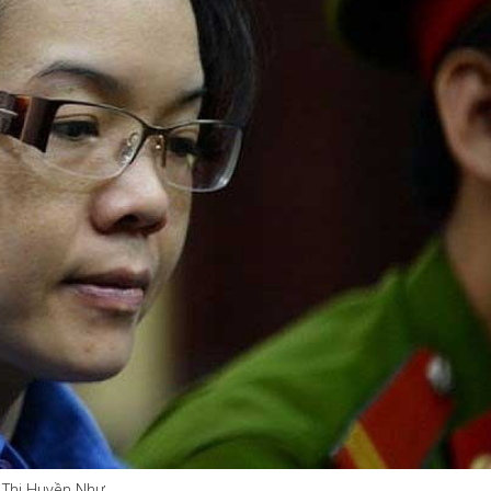
Bắc Biên - Giữ một ngôi
làng ven sông Hồng của Hà
Nội
TS. Trần Kim Hào
 Thị Huyền Như