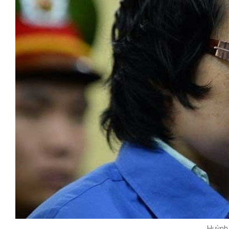
những chiếc
Khách đến chơi nhà
n không gian
Lê Hiền
Huỳnh