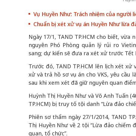
Vụ Huyền Như: Trách nhiệm của người li
Chuẩn bị xét xử vụ án Huyền Như lừa đ
50 năm Việt Nam gi
Ngày 17/1, TAND TP.HCM cho biết, vừa n
nhập UNESCO: Khơ
nguyên Phó Phòng quản lý rủi ro Viet
h
Hà Nội vững bước vào
nguồn nội lực văn hó
sang; dự kiến sẽ đưa ra xét xử trước Tết
không gian phát triển
định hình vị thế kiế
mới - Kỳ 5: Thủ đô qua
tạo | Kỳ 4: Sáng kiế
Trước đó, TAND TP.HCM lên lịch xét xử v
lăng kính số hóa
làm nên diện mạo m
xử và trả hồ sơ vụ án cho VKS, yêu cầu l
sau khi xem xét đã giữ nguyên quan điểm 
Huỳnh Thị Huyền Như và Võ Anh Tuấn (46
TP.HCM) bị truy tố tội danh “Lừa đảo chi
Phiên sơ thẩm ngày 27/1/2014, TAND TP
Thị Huyền Như về 2 tội “Lừa đảo chiếm đo
quan, tổ chức”.