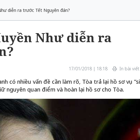
 Như diễn ra trước Tết Nguyên đán?
Huyền Như diễn ra
n?
17/01/2018 | 18:18
In bài viết
h có nhiều vấn đề cần làm rõ, Tòa trả lại hồ sơ vụ “s
giữ nguyên quan điểm và hoàn lại hồ sơ cho Tòa.