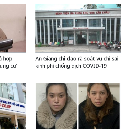
ả hợp
An Giang chỉ đạo rà soát vụ chi sai
ung cư
kinh phí chống dịch COVID-19