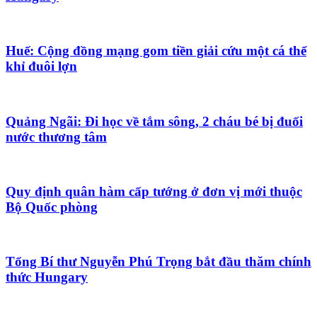
Huế: Cộng đồng mạng gom tiền giải cứu một cá thể
khỉ đuôi lợn
Quảng Ngãi: Đi học về tắm sông, 2 cháu bé bị đuối
nước thương tâm
Quy định quân hàm cấp tướng ở đơn vị mới thuộc
Bộ Quốc phòng
Tổng Bí thư Nguyễn Phú Trọng bắt đầu thăm chính
thức Hungary