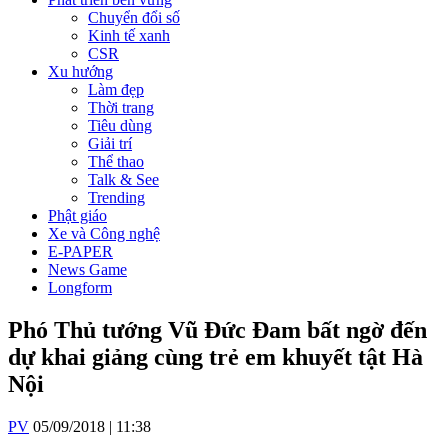
Chuyển đổi số
Kinh tế xanh
CSR
Xu hướng
Làm đẹp
Thời trang
Tiêu dùng
Giải trí
Thể thao
Talk & See
Trending
Phật giáo
Xe và Công nghệ
E-PAPER
News Game
Longform
Phó Thủ tướng Vũ Đức Đam bất ngờ đến
dự khai giảng cùng trẻ em khuyết tật Hà
Nội
PV
05/09/2018 | 11:38