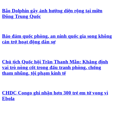
Bão Dolphin gây ảnh hưởng diện rộng tại miền
Đông Trung Quốc
Bảo đảm quốc phòng, an ninh quốc gia song không
cản trở hoạt động dân sự
Chủ tịch Quốc hội Trần Thanh Mẫn: Khẳng định
vai trò nòng cốt trong đấu tranh phòng, chống
tham nhũng, tội phạm kinh tế
CHDC Congo ghi nhận hơn 300 trẻ em tử vong vì
Ebola