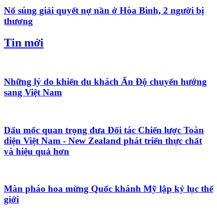
Nổ súng giải quyết nợ nần ở Hòa Bình, 2 người bị
thương
Tin mới
Những lý do khiến du khách Ấn Độ chuyển hướng
sang Việt Nam
Dấu mốc quan trọng đưa Đối tác Chiến lược Toàn
diện Việt Nam - New Zealand phát triển thực chất
và hiệu quả hơn
Màn pháo hoa mừng Quốc khánh Mỹ lập kỷ lục thế
giới