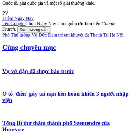
Quốc tế, giải quốc gia và một số giải thưởng khác.
PV
Thêm Ngày Nay
trên Google
Chọn Ngày Nay làm nguồn
ưu tiên
trên
Google
Search
.
Xem hướng dẫn.
Phó Thủ tướng
Vũ Đức Đam
trẻ em khuyết tật
Thanh Trì
Hà Nội
Cùng chuyên mục
Vụ vỡ đập đã được báo trước
Ô tô 'điên' gây tai nạn liên hoàn khiến 3 người nhập
viện
Tổng Bí thư thăm thành phố Szentendre của
Hungary