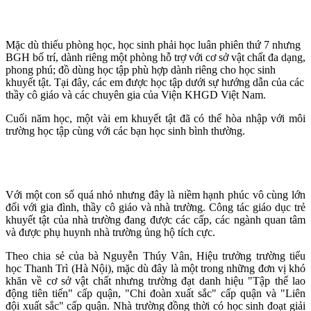
Mặc dù thiếu phòng học, học sinh phải học luân phiên thứ 7 nhưng
BGH bố trí, dành riêng một phòng hỗ trợ với cơ sở vật chất đa dạng,
phong phú; đồ dùng học tập phù hợp dành riêng cho học sinh
khuyết tật. Tại đây, các em được học tập dưới sự hướng dẫn của các
thầy cô giáo và các chuyên gia của Viện KHGD Việt Nam.
Cuối năm học, một vài em khuyết tật đã có thể hòa nhập với môi
trường học tập cùng với các bạn học sinh bình thường.
Với một con số quá nhỏ nhưng đây là niềm hạnh phúc vô cùng lớn
đối với gia đình, thầy cô giáo và nhà trường. Công tác giáo dục trẻ
khuyết tật của nhà trường đang được các cấp, các ngành quan tâm
và được phụ huynh nhà trường ủng hộ tích cực.
Theo chia sẻ của bà Nguyễn Thúy Vân, Hiệu trưởng trường tiểu
học Thanh Trì (Hà Nội), mặc dù đây là một trong những đơn vị khó
khăn về cơ sở vật chất nhưng trường đạt danh hiệu "Tập thể lao
động tiên tiến" cấp quận, "Chi đoàn xuất sắc" cấp quận và "Liên
đội xuất sắc" cấp quận. Nhà trường đồng thời có học sinh đoạt giải