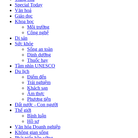
Special Today
Văn hoá
Giáo dục
Khoa học
Môi trường
Công nghệ
Di sản
Sức khỏe
Sống an toàn
Dinh dưỡng
Thuốc hay
Tầm nhìn UNESCO
Du lịch
Điểm đến
Trải nghiệm
Khách sạn
Ẩm thực
Phương tiện
Đất nước - Con người
Thế giới
Bình luận
Hồ sơ
Văn hóa Doanh nghiệp
Không gian sống
Phát triển bền vững