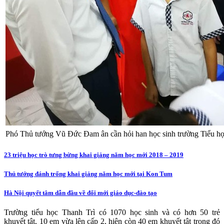
Phó Thủ tướng Vũ Đức Đam ân cần hỏi han học sinh trường Tiểu họ
23 triệu học trò tưng bừng khai giảng năm học mới 2018 – 2019
Thủ tướng đánh trống khai giảng năm học mới tại Kon Tum
Hà Nội quyết tâm dẫn đầu về đổi mới giáo dục-đào tạo
Trường tiểu học Thanh Trì có 1070 học sinh và có hơn 50 trẻ
khuyết tật, 10 em vừa lên cấp 2, hiện còn 40 em khuyết tật trong đó