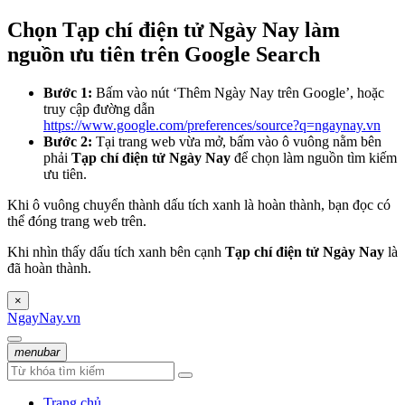
Chọn Tạp chí điện tử Ngày Nay làm
nguồn ưu tiên trên Google Search
Bước 1:
Bấm vào nút ‘Thêm Ngày Nay trên Google’, hoặc
truy cập đường dẫn
https://www.google.com/preferences/source?q=ngaynay.vn
Bước 2:
Tại trang web vừa mở, bấm vào ô vuông nằm bên
phải
Tạp chí điện tử Ngày Nay
để chọn làm nguồn tìm kiếm
ưu tiên.
Khi ô vuông chuyển thành dấu tích xanh là hoàn thành, bạn đọc có
thể đóng trang web trên.
Khi nhìn thấy dấu tích xanh bên cạnh
Tạp chí điện tử Ngày Nay
là
đã hoàn thành.
×
NgayNay.vn
menubar
Trang chủ